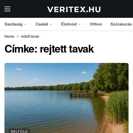
Gazdaság
Család
Életmód
Otthon
Szórakozás
Home
rejtett tavak
Címke:
rejtett tavak
BELFÖLD