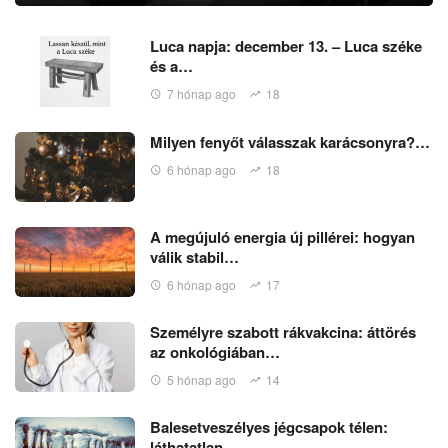
Luca napja: december 13. – Luca széke
és a…
7 hónap ago
18
Milyen fenyőt válasszak karácsonyra?…
6 hónap ago
18
A megújuló energia új pillérei: hogyan
válik stabil…
6 hónap ago
17
Személyre szabott rákvakcina: áttörés
az onkológiában…
5 hónap ago
14
Balesetveszélyes jégcsapok télen:
láthatatlan…