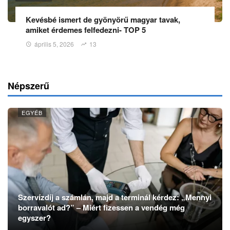
Kevésbé ismert de gyönyörű magyar tavak,
amiket érdemes felfedezni- TOP 5
április 5, 2026
13
Népszerű
EGYÉB
Szervízdíj a számlán, majd a terminál kérdez: „Mennyi
borravalót ad?” – Miért fizessen a vendég még
egyszer?