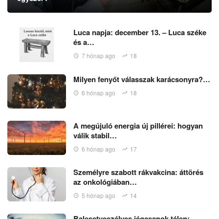
Luca napja: december 13. – Luca széke
és a…
7 hónap ago
18
Milyen fenyőt válasszak karácsonyra?…
6 hónap ago
18
A megújuló energia új pillérei: hogyan
válik stabil…
6 hónap ago
17
Személyre szabott rákvakcina: áttörés
az onkológiában…
5 hónap ago
14
Balesetveszélyes jégcsapok télen: