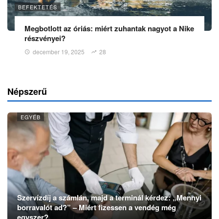
BEFEKTETÉS
Megbotlott az óriás: miért zuhantak nagyot a Nike
részvényei?
december 19, 2025
28
Népszerű
EGYÉB
Szervízdíj a számlán, majd a terminál kérdez: „Mennyi
borravalót ad?” – Miért fizessen a vendég még
egyszer?