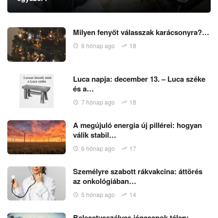
Milyen fenyőt válasszak karácsonyra?…
6 hónap ago
18
Luca napja: december 13. – Luca széke
és a…
7 hónap ago
18
A megújuló energia új pillérei: hogyan
válik stabil…
6 hónap ago
17
Személyre szabott rákvakcina: áttörés
az onkológiában…
5 hónap ago
14
Balesetveszélyes jégcsapok télen: