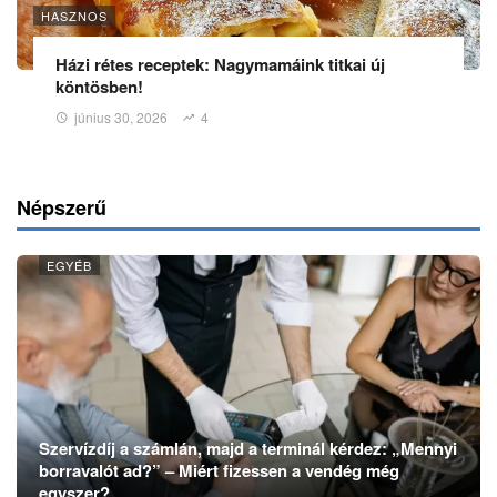
HASZNOS
Házi rétes receptek: Nagymamáink titkai új
köntösben!
június 30, 2026
4
Népszerű
EGYÉB
Szervízdíj a számlán, majd a terminál kérdez: „Mennyi
borravalót ad?” – Miért fizessen a vendég még
egyszer?