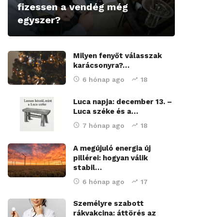
fizessen a vendég még
egyszer?
Milyen fenyőt válasszak
karácsonyra?…
6 hónap ago
18
Luca napja: december 13. –
Luca széke és a…
7 hónap ago
18
A megújuló energia új
pillérei: hogyan válik
stabil…
6 hónap ago
17
Személyre szabott
rákvakcina: áttörés az