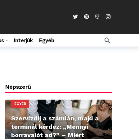
os
Interjúk
Egyéb
Népszerű
EGYÉB
Szervízdíj a számlán, majd a
terminál kérdez: „Mennyi
borravalót ad?” – Miért