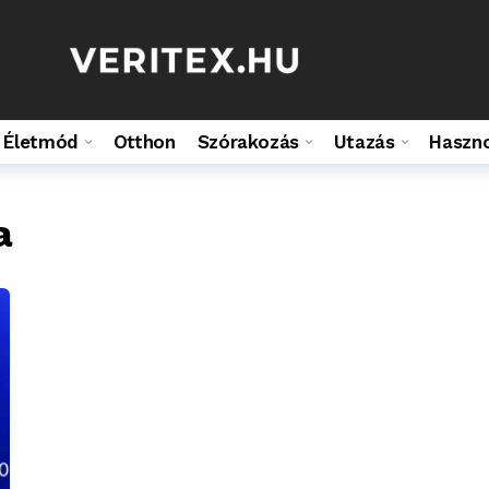
Életmód
Otthon
Szórakozás
Utazás
Haszn
a