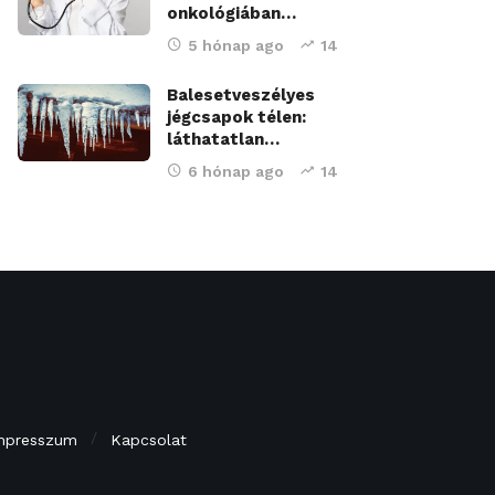
onkológiában…
5 hónap ago
14
Balesetveszélyes
jégcsapok télen:
láthatatlan…
6 hónap ago
14
mpresszum
Kapcsolat