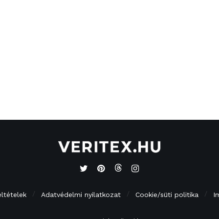
eltételek
Adatvédelmi nyilatkozat
Cookie/süti politika
I