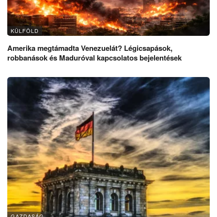
KÜLFÖLD
Amerika megtámadta Venezuelát? Légicsapások,
robbanások és Maduróval kapcsolatos bejelentések
GAZDASÁG