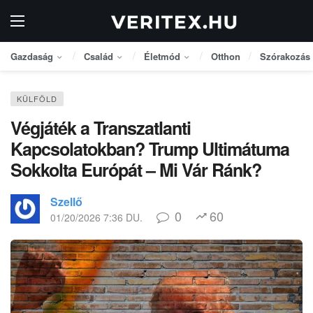
Gazdaság
Család
Életmód
Otthon
Szórakozás
KÜLFÖLD
Végjáték a Transzatlanti
Kapcsolatokban? Trump Ultimátuma
Sokkolta Európát – Mi Vár Ránk?
Szellő
0
60
01/20/2026 7:36 DU.