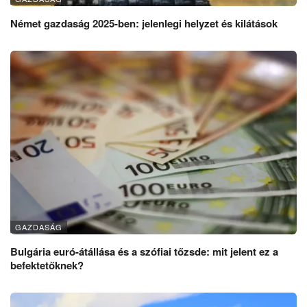
Német gazdaság 2025-ben: jelenlegi helyzet és kilátások
GAZDASÁG
Bulgária euró-átállása és a szófiai tőzsde: mit jelent ez a
befektetőknek?