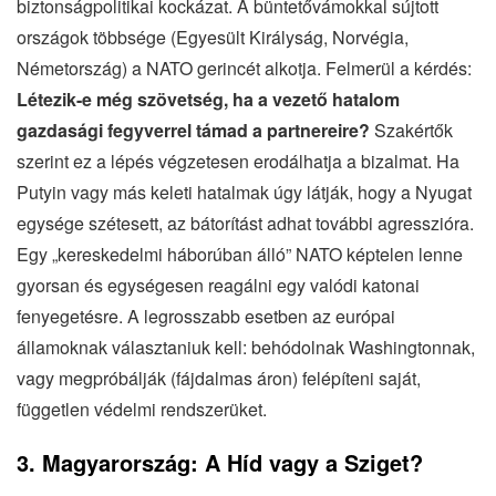
biztonságpolitikai kockázat. A büntetővámokkal sújtott
országok többsége (Egyesült Királyság, Norvégia,
Németország) a NATO gerincét alkotja. Felmerül a kérdés:
Létezik-e még szövetség, ha a vezető hatalom
gazdasági fegyverrel támad a partnereire?
Szakértők
szerint ez a lépés végzetesen erodálhatja a bizalmat. Ha
Putyin vagy más keleti hatalmak úgy látják, hogy a Nyugat
egysége szétesett, az bátorítást adhat további agresszióra.
Egy „kereskedelmi háborúban álló” NATO képtelen lenne
gyorsan és egységesen reagálni egy valódi katonai
fenyegetésre. A legrosszabb esetben az európai
államoknak választaniuk kell: behódolnak Washingtonnak,
vagy megpróbálják (fájdalmas áron) felépíteni saját,
független védelmi rendszerüket.
3. Magyarország: A Híd vagy a Sziget?