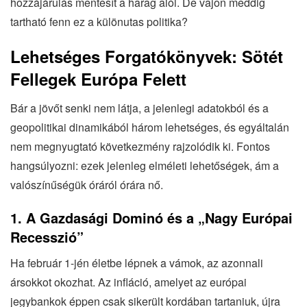
hozzájárulás mentesít a harag alól. De vajon meddig
tartható fenn ez a különutas politika?
Lehetséges Forgatókönyvek: Sötét
Fellegek Európa Felett
Bár a jövőt senki nem látja, a jelenlegi adatokból és a
geopolitikai dinamikából három lehetséges, és egyáltalán
nem megnyugtató következmény rajzolódik ki. Fontos
hangsúlyozni: ezek jelenleg elméleti lehetőségek, ám a
valószínűségük óráról órára nő.
1. A Gazdasági Dominó és a „Nagy Európai
Recesszió”
Ha február 1-jén életbe lépnek a vámok, az azonnali
ársokkot okozhat. Az infláció, amelyet az európai
jegybankok éppen csak sikerült kordában tartaniuk, újra