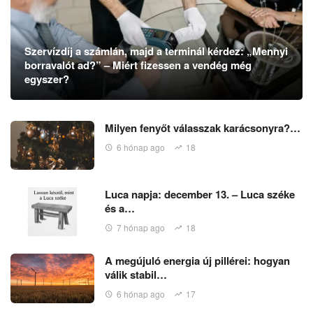
Szervízdíj a számlán, majd a terminál kérdez: „Mennyi
borravalót ad?” – Miért fizessen a vendég még
egyszer?
Milyen fenyőt válasszak karácsonyra?…
6 hónap ago
18
Luca napja: december 13. – Luca széke
és a…
7 hónap ago
18
A megújuló energia új pillérei: hogyan
válik stabil…
6 hónap ago
17