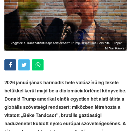
Végjáték a Transzatlanti Kapcsolatokban? Trump Ultimátuma Sokkolta Európát –
Mi Vár Ránk?
2026 januárjának harmadik hete valószínűleg fekete
betűkkel kerül majd be a diplomáciatörténet könyveibe.
Donald Trump amerikai elnök egyetlen hét alatt átírta a
globális szövetségi rendszert: miközben létrehozta a
vitatott „Béke Tanácsot”, brutális gazdasági
hadüzenetet küldött nyolc európai szövetségesének. A