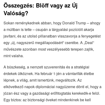
Összegzés: Blöff vagy az Új
Valóság?
Sokan reménykednek abban, hogy Donald Trump – ahogy
a múltban is tette – csupán a tárgyalási pozícióit akarja
javítani, és az utolsó pillanatban visszavonja a fenyegetést
egy „új, nagyszerű megállapodásért” cserébe. A „Deal”
művészete azonban most veszélyesebb terepen zajlik,
mint valaha.
A büszkeség, a nemzeti szuverenitás és a stratégiai
érdekek ütköznek. Ha február 1-jén a vámtarifák életbe
lépnek, a világ, amit ismertünk, megváltozik. Az
elkövetkező napok diplomáciai nagyüzeme dönti el, hogy a
józan ész vagy a gazdasági erőfitogtatás kerekedik-e felül.
Egy biztos: az biztonsági öveket mindenkinek be kell