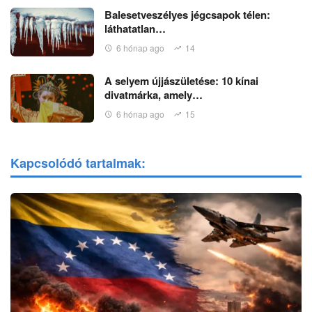
Balesetveszélyes jégcsapok télen:
láthatatlan…
6 hónap ago
14
A selyem újjászületése: 10 kínai
divatmárka, amely…
6 hónap ago
15
Kapcsolódó tartalmak: