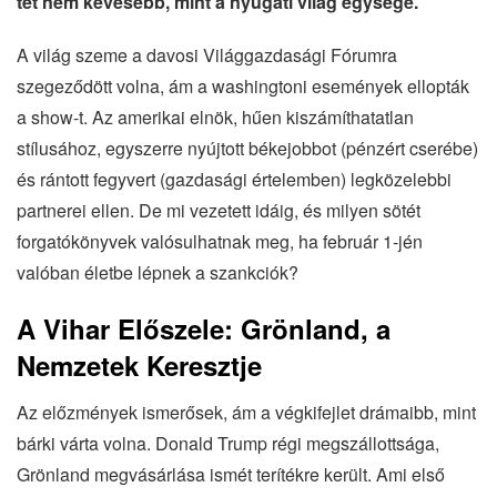
tét nem kevesebb, mint a nyugati világ egysége.
A világ szeme a davosi Világgazdasági Fórumra
szegeződött volna, ám a washingtoni események ellopták
a show-t. Az amerikai elnök, hűen kiszámíthatatlan
stílusához, egyszerre nyújtott békejobbot (pénzért cserébe)
és rántott fegyvert (gazdasági értelemben) legközelebbi
partnerei ellen. De mi vezetett idáig, és milyen sötét
forgatókönyvek valósulhatnak meg, ha február 1-jén
valóban életbe lépnek a szankciók?
A Vihar Előszele: Grönland, a
Nemzetek Keresztje
Az előzmények ismerősek, ám a végkifejlet drámaibb, mint
bárki várta volna. Donald Trump régi megszállottsága,
Grönland megvásárlása ismét terítékre került. Ami első