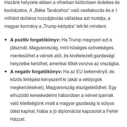
Hazánk helyzete ebben a viharban különösen érdekes és
kockázatos. A „Béke Tanácshoz” való csatlakozás és a 1
milliárd dolláros hozzájárulás vállalása azt mutatja, a
magyar kormány a „Trump-kártyára” tett fel mindent.
A pozitív forgatókönyv:
Ha Trump megnyeri ezt a
játszmát, Magyarország, mint hűséges szövetséges,
mentesülhet a vámok alól, és kivételezett gazdasági
helyzetbe kerülhet, amerikai tőkét vonzva az országba.
A negatív forgatókönyv:
Ha az EU bekeményít, és
közös fellépést kényszerít ki (akár a vétójogok
megkerülésével), Magyarország elszigetelődhet. Egy
elhúzódó kereskedelmi háborúban a német iparnak
való kitettségünk miatt a magyar gazdaság is súlyos
ütést kaphat, hiába a jó diplomáciai kapcsolat a Fehér
Házzal.