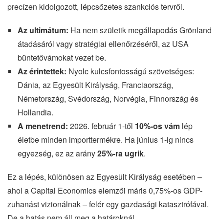
precízen kidolgozott, lépcsőzetes szankciós tervről.
Az ultimátum:
Ha nem születik megállapodás Grönland
átadásáról vagy stratégiai ellenőrzéséről, az USA
büntetővámokat vezet be.
Az érintettek:
Nyolc kulcsfontosságú szövetséges:
Dánia, az Egyesült Királyság, Franciaország,
Németország, Svédország, Norvégia, Finnország és
Hollandia.
A menetrend:
2026. február 1-től
10%-os vám
lép
életbe minden importtermékre. Ha június 1-ig nincs
egyezség, ez az arány
25%-ra ugrik
.
Ez a lépés, különösen az Egyesült Királyság esetében –
ahol a Capital Economics elemzői máris 0,75%-os GDP-
zuhanást vizionálnak – felér egy gazdasági katasztrófával.
De a hatás nem áll meg a határoknál.