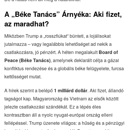
A „Béke Tanács” Árnyéka: Aki fizet,
az maradhat?
Miközben Trump a „rosszfiúkat” bünteti, a lojálisokat
jutalmazza – vagy legalábbis lehetőséget ad nekik a
csatlakozásra, jó pénzért. A héten megalakult
Board of
Peace (Béke Tanács)
, amelynek deklarált célja a gázai
konfliktus rendezése és a globális béke felügyelete, furcsa
kettősséget mutat.
A hírek szerint a belépő
1 milliárd dollár
. Aki fizet, állandó
tagságot kap. Magyarország és Vietnam az elsők között
jelezte csatlakozási szándékát. Ez a lépés éles
kontrasztban áll a nyolc nyugat-európai ország elleni
fellépéssel. Trump üzenete világos: a hűség és a pénzügyi