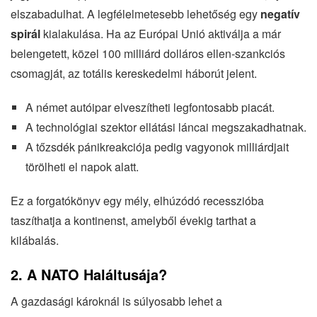
elszabadulhat. A legfélelmetesebb lehetőség egy
negatív
spirál
kialakulása. Ha az Európai Unió aktiválja a már
belengetett, közel 100 milliárd dolláros ellen-szankciós
csomagját, az totális kereskedelmi háborút jelent.
A német autóipar elveszítheti legfontosabb piacát.
A technológiai szektor ellátási láncai megszakadhatnak.
A tőzsdék pánikreakciója pedig vagyonok milliárdjait
törölheti el napok alatt.
Ez a forgatókönyv egy mély, elhúzódó recesszióba
taszíthatja a kontinenst, amelyből évekig tarthat a
kilábalás.
2. A NATO Haláltusája?
A gazdasági károknál is súlyosabb lehet a