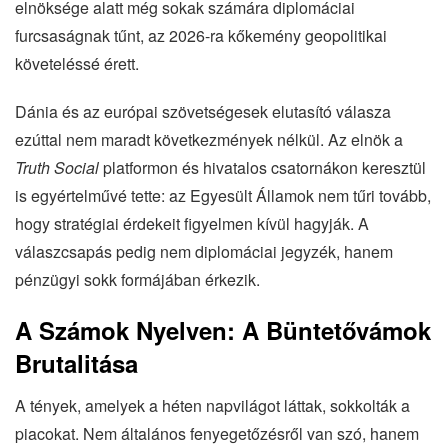
elnöksége alatt még sokak számára diplomáciai
furcsaságnak tűnt, az 2026-ra kőkemény geopolitikai
követeléssé érett.
Dánia és az európai szövetségesek elutasító válasza
ezúttal nem maradt következmények nélkül. Az elnök a
Truth Social
platformon és hivatalos csatornákon keresztül
is egyértelművé tette: az Egyesült Államok nem tűri tovább,
hogy stratégiai érdekeit figyelmen kívül hagyják. A
válaszcsapás pedig nem diplomáciai jegyzék, hanem
pénzügyi sokk formájában érkezik.
A Számok Nyelven: A Büntetővámok
Brutalitása
A tények, amelyek a héten napvilágot láttak, sokkolták a
piacokat. Nem általános fenyegetőzésről van szó, hanem