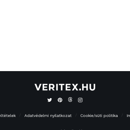
eltételek
Adatvédelmi nyilatkozat
Cookie/süti politika
I