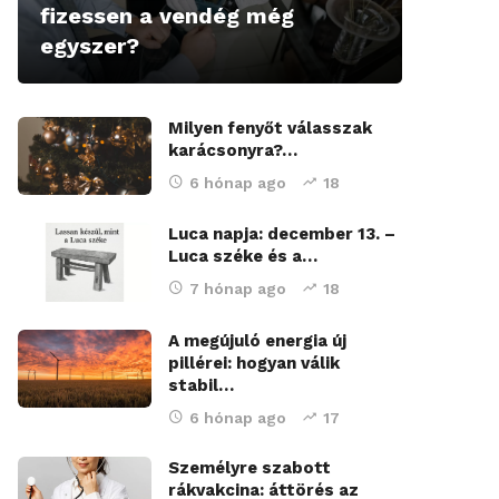
fizessen a vendég még
egyszer?
Milyen fenyőt válasszak
karácsonyra?…
6 hónap ago
18
Luca napja: december 13. –
Luca széke és a…
7 hónap ago
18
A megújuló energia új
pillérei: hogyan válik
stabil…
6 hónap ago
17
Személyre szabott
rákvakcina: áttörés az