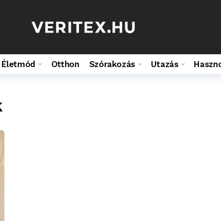
Életmód
Otthon
Szórakozás
Utazás
Haszn
k