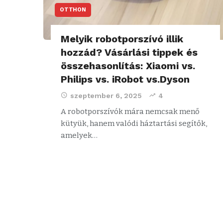
OTTHON
Melyik robotporszívó illik
hozzád? Vásárlási tippek és
összehasonlítás: Xiaomi vs.
Philips vs. iRobot vs.Dyson
szeptember 6, 2025
4
A robotporszívók mára nemcsak menő
kütyük, hanem valódi háztartási segítők,
amelyek…