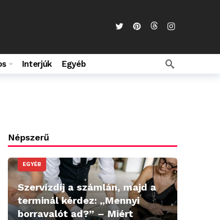
os
Interjúk
Egyéb
Népszerű
EGYÉB
Szervízdíj a számlán, majd a
terminál kérdez: „Mennyi
borravalót ad?” – Miért