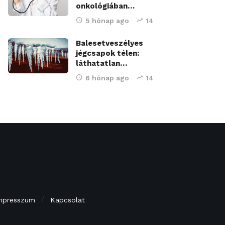
onkológiában…
5 hónap ago
14
Balesetveszélyes
jégcsapok télen:
láthatatlan…
6 hónap ago
14
mpresszum
Kapcsolat