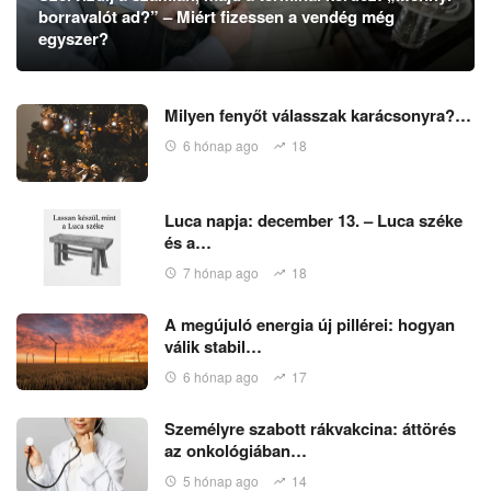
borravalót ad?” – Miért fizessen a vendég még
egyszer?
Milyen fenyőt válasszak karácsonyra?…
6 hónap ago
18
Luca napja: december 13. – Luca széke
és a…
7 hónap ago
18
A megújuló energia új pillérei: hogyan
válik stabil…
6 hónap ago
17
Személyre szabott rákvakcina: áttörés
az onkológiában…
5 hónap ago
14