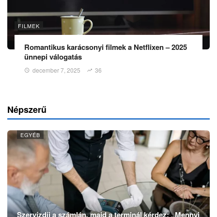
FILMEK
Romantikus karácsonyi filmek a Netflixen – 2025
ünnepi válogatás
december 7, 2025
36
Népszerű
EGYÉB
Szervízdíj a számlán, majd a terminál kérdez: „Mennyi