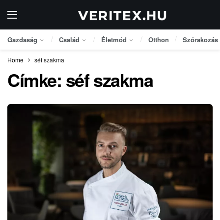
Gazdaság
Család
Életmód
Otthon
Szórakozás
Home
séf szakma
Címke:
séf szakma