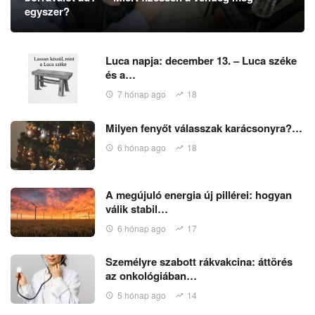
egyszer?
Luca napja: december 13. – Luca széke
és a…
7 hónap ago
18
Milyen fenyőt válasszak karácsonyra?…
6 hónap ago
18
A megújuló energia új pillérei: hogyan
válik stabil…
6 hónap ago
17
Személyre szabott rákvakcina: áttörés
az onkológiában…
5 hónap ago
14