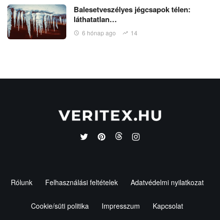
Balesetveszélyes jégcsapok télen:
láthatatlan…
6 hónap ago
14
Rólunk
Felhasználási feltételek
Adatvédelmi nyilatkozat
Cookie/süti politika
Impresszum
Kapcsolat