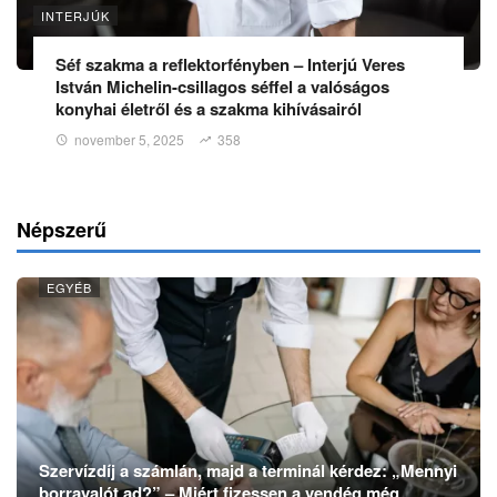
INTERJÚK
Séf szakma a reflektorfényben – Interjú Veres
István Michelin-csillagos séffel a valóságos
konyhai életről és a szakma kihívásairól
november 5, 2025
358
Népszerű
EGYÉB
Szervízdíj a számlán, majd a terminál kérdez: „Mennyi
borravalót ad?” – Miért fizessen a vendég még