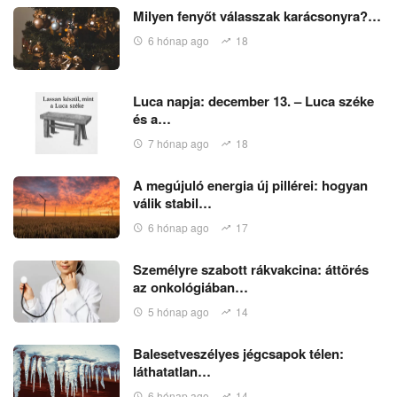
Milyen fenyőt válasszak karácsonyra?…
6 hónap ago
18
Luca napja: december 13. – Luca széke
és a…
7 hónap ago
18
A megújuló energia új pillérei: hogyan
válik stabil…
6 hónap ago
17
Személyre szabott rákvakcina: áttörés
az onkológiában…
5 hónap ago
14
Balesetveszélyes jégcsapok télen:
láthatatlan…
6 hónap ago
14