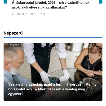
Álláskeresési járadék 2026 – mire számíthatnak
azok, akik elveszítik az állásukat?
január 12, 2026
6
Népszerű
EGYÉB
Szervízdíj a számlán, majd a terminál kérdez: „Mennyi
borravalót ad?” – Miért fizessen a vendég még
egyszer?