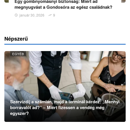
Egy gombnyomásnyi biztonság: Miért ad
megnyugvást a Gondosóra az egész családnak?
január 30, 2026
9
Népszerű
EGYÉB
Szervízdíj a számlán, majd a terminál kérdez: „Mennyi
borravalót ad?” – Miért fizessen a vendég még
egyszer?