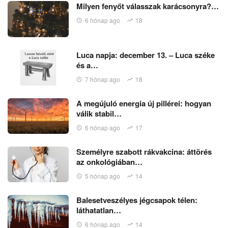
Milyen fenyőt válasszak karácsonyra?…
6 hónap ago
18
Luca napja: december 13. – Luca széke
és a…
7 hónap ago
18
A megújuló energia új pillérei: hogyan
válik stabil…
6 hónap ago
17
Személyre szabott rákvakcina: áttörés
az onkológiában…
5 hónap ago
14
Balesetveszélyes jégcsapok télen:
láthatatlan…
6 hónap ago
14