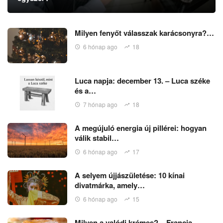
Milyen fenyőt válasszak karácsonyra?…
6 hónap ago
18
Luca napja: december 13. – Luca széke
és a…
7 hónap ago
18
A megújuló energia új pillérei: hogyan
válik stabil…
6 hónap ago
17
A selyem újjászületése: 10 kínai
divatmárka, amely…
6 hónap ago
15
Milyen a valódi krémes? – Francia