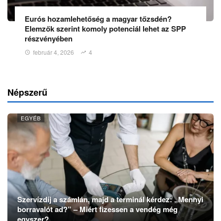
Eurós hozamlehetőség a magyar tőzsdén?
Elemzők szerint komoly potenciál lehet az SPP
részvényében
február 4, 2026
4
Népszerű
EGYÉB
Szervízdíj a számlán, majd a terminál kérdez: „Mennyi
borravalót ad?” – Miért fizessen a vendég még
egyszer?