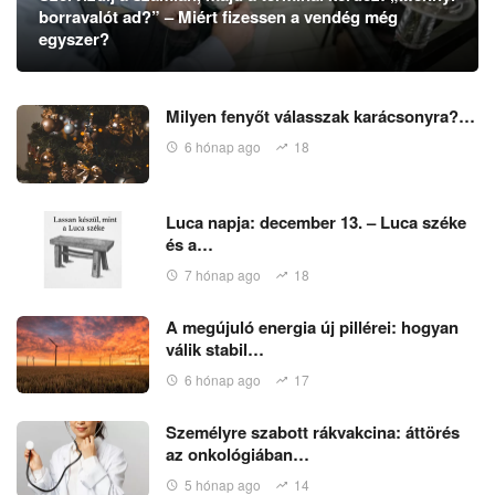
borravalót ad?” – Miért fizessen a vendég még
egyszer?
Milyen fenyőt válasszak karácsonyra?…
6 hónap ago
18
Luca napja: december 13. – Luca széke
és a…
7 hónap ago
18
A megújuló energia új pillérei: hogyan
válik stabil…
6 hónap ago
17
Személyre szabott rákvakcina: áttörés
az onkológiában…
5 hónap ago
14