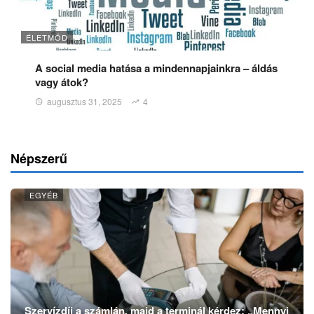
ÉLETMÓD
A social media hatása a mindennapjainkra – áldás
vagy átok?
augusztus 31, 2025
4
Népszerű
EGYÉB
Szervízdíj a számlán, majd a terminál kérdez: „Mennyi