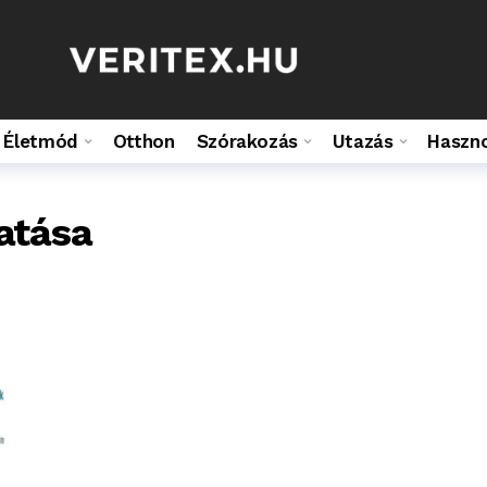
Életmód
Otthon
Szórakozás
Utazás
Haszn
atása