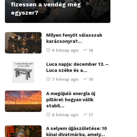
fizessen a vendég még
egyszer?
Milyen fenyőt válasszak
karácsonyra?…
6 hónap ago
18
Luca napja: december 13. –
Luca széke és a…
7 hónap ago
18
A megújuló energia új
pillérei: hogyan válik
stabil…
6 hónap ago
17
A selyem újjászületése: 10
kínai divatmárka, amely…