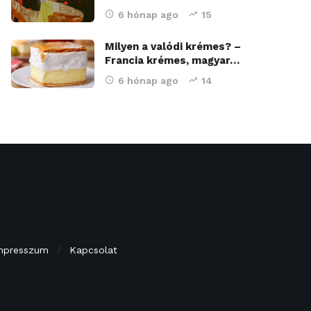
6 hónap ago
15
Milyen a valódi krémes? –
Francia krémes, magyar…
6 hónap ago
14
mpresszum
Kapcsolat