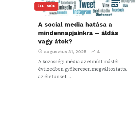
ÉLETMÓD
A social media hatása a
mindennapjainkra – áldás
vagy átok?
augusztus 31, 2025
4
A közösségi média az elmúlt másfél
évtizedben gyökeresen megváltoztatta
az életünket.…