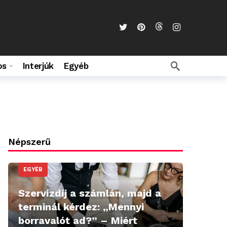
os
Interjúk
Egyéb
Népszerű
EGYÉB
Szervízdíj a számlán, majd a
terminál kérdez: „Mennyi
borravalót ad?” – Miért