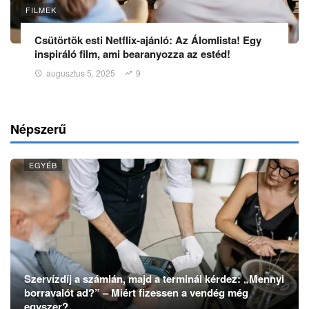
FILMEK
Csütörtök esti Netflix‑ajánló: Az Álomlista! Egy
inspiráló film, ami bearanyozza az estéd!
augusztus 5, 2025
9
Népszerű
EGYÉB
Szervízdíj a számlán, majd a terminál kérdez: „Mennyi
borravalót ad?” – Miért fizessen a vendég még
egyszer?