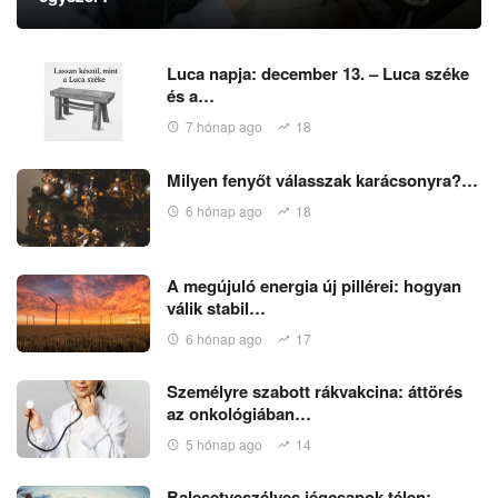
Luca napja: december 13. – Luca széke
és a…
7 hónap ago
18
Milyen fenyőt válasszak karácsonyra?…
6 hónap ago
18
A megújuló energia új pillérei: hogyan
válik stabil…
6 hónap ago
17
Személyre szabott rákvakcina: áttörés
az onkológiában…
5 hónap ago
14
Balesetveszélyes jégcsapok télen: