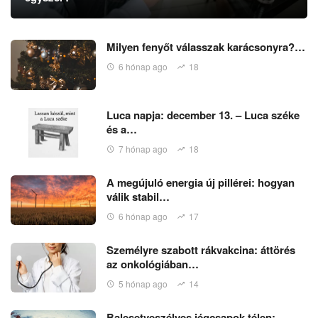
Milyen fenyőt válasszak karácsonyra?…
6 hónap ago
18
Luca napja: december 13. – Luca széke
és a…
7 hónap ago
18
A megújuló energia új pillérei: hogyan
válik stabil…
6 hónap ago
17
Személyre szabott rákvakcina: áttörés
az onkológiában…
5 hónap ago
14
Balesetveszélyes jégcsapok télen: