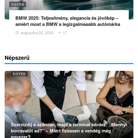
EGYÉB
BMW 2025: Teljesítmény, elegancia és jövőkép –
amiért most a BMW a legizgalmasabb autómárka
augusztus 22, 2025
17
Népszerű
EGYÉB
Szervízdíj a számlán, majd a terminál kérdez: „Mennyi
borravalót ad?” – Miért fizessen a vendég még
egyszer?