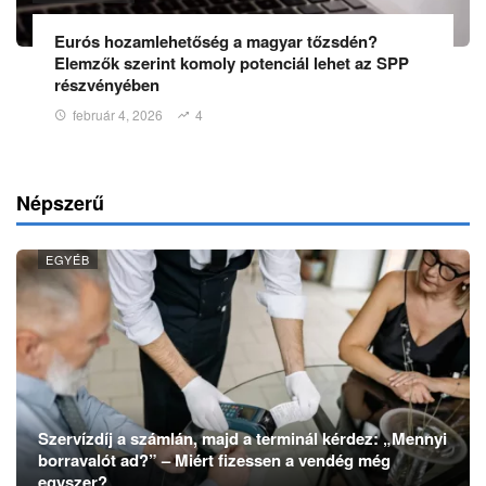
Eurós hozamlehetőség a magyar tőzsdén?
Elemzők szerint komoly potenciál lehet az SPP
részvényében
február 4, 2026
4
Népszerű
EGYÉB
Szervízdíj a számlán, majd a terminál kérdez: „Mennyi
borravalót ad?” – Miért fizessen a vendég még
egyszer?