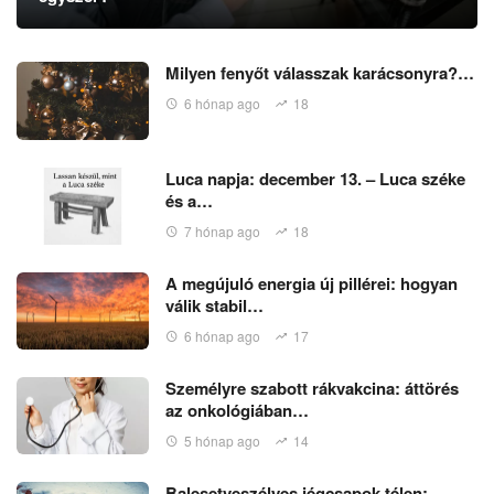
Milyen fenyőt válasszak karácsonyra?…
6 hónap ago
18
Luca napja: december 13. – Luca széke
és a…
7 hónap ago
18
A megújuló energia új pillérei: hogyan
válik stabil…
6 hónap ago
17
Személyre szabott rákvakcina: áttörés
az onkológiában…
5 hónap ago
14
Balesetveszélyes jégcsapok télen: