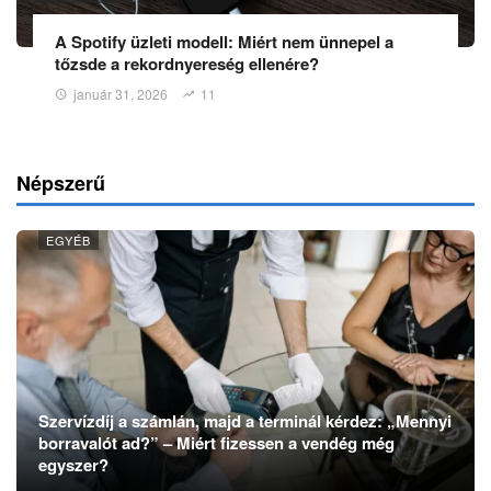
A Spotify üzleti modell: Miért nem ünnepel a
tőzsde a rekordnyereség ellenére?
január 31, 2026
11
Népszerű
EGYÉB
Szervízdíj a számlán, majd a terminál kérdez: „Mennyi
borravalót ad?” – Miért fizessen a vendég még
egyszer?