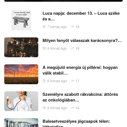
Luca napja: december 13. – Luca széke
és a…
7 hónap ago
18
Milyen fenyőt válasszak karácsonyra?…
6 hónap ago
18
A megújuló energia új pillérei: hogyan
válik stabil…
6 hónap ago
17
Személyre szabott rákvakcina: áttörés
az onkológiában…
5 hónap ago
14
Balesetveszélyes jégcsapok télen:
láthatatlan…