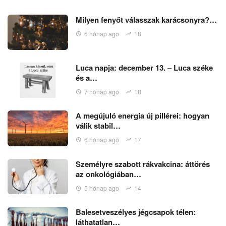
Milyen fenyőt válasszak karácsonyra?…
6 hónap ago
18
Luca napja: december 13. – Luca széke
és a…
7 hónap ago
18
A megújuló energia új pillérei: hogyan
válik stabil…
6 hónap ago
17
Személyre szabott rákvakcina: áttörés
az onkológiában…
5 hónap ago
14
Balesetveszélyes jégcsapok télen:
láthatatlan…