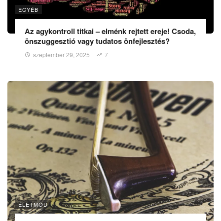
EGYÉB
Az agykontroll titkai – elménk rejtett ereje! Csoda,
önszuggesztió vagy tudatos önfejlesztés?
szeptember 29, 2025
7
ÉLETMÓD