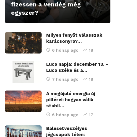
fizessen a vendég még
egyszer?
Milyen fenyőt válasszak
karácsonyra?…
6 hónap ago
18
Luca napja: december 13. –
Luca széke és a…
7 hónap ago
18
A megújuló energia új
pillérei: hogyan válik
stabil…
6 hónap ago
17
Balesetveszélyes
jégcsapok télen: