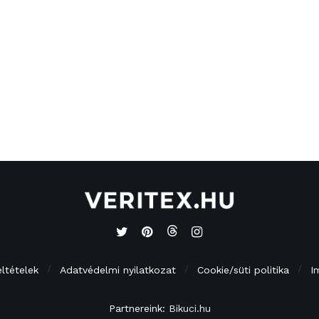
eltételek
Adatvédelmi nyilatkozat
Cookie/süti politika
I
Partnereink:
Bikuci.hu