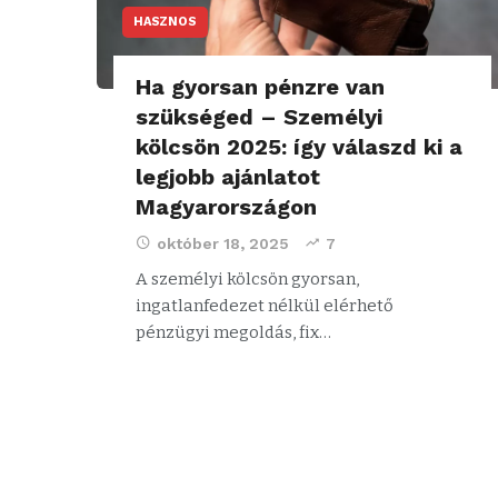
HASZNOS
Ha gyorsan pénzre van
szükséged – Személyi
kölcsön 2025: így válaszd ki a
legjobb ajánlatot
Magyarországon
október 18, 2025
7
A személyi kölcsön gyorsan,
ingatlanfedezet nélkül elérhető
pénzügyi megoldás, fix…