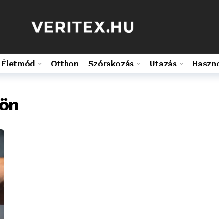
Életmód
Otthon
Szórakozás
Utazás
Haszn
sön