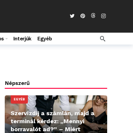
os
Interjúk
Egyéb
Népszerű
EGYÉB
Szervízdíj a számlán, majd a
terminál kérdez: „Mennyi
borravalót ad?” – Miért