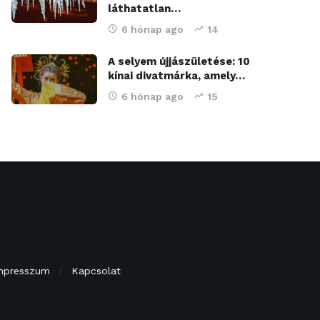
láthatatlan…
6 hónap ago
14
A selyem újjászületése: 10
kínai divatmárka, amely…
6 hónap ago
15
mpresszum
Kapcsolat