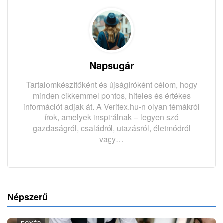
Napsugár
Tartalomkészítőként és újságíróként célom, hogy
minden cikkemmel pontos, hiteles és értékes
információt adjak át. A Veritex.hu-n olyan témákról
írok, amelyek inspirálnak – legyen szó
gazdaságról, családról, utazásról, életmódról
vagy…
Népszerű
EGYÉB