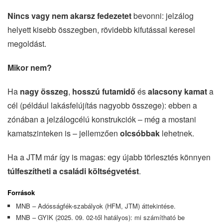
Nincs vagy nem akarsz fedezetet
bevonni: jelzálog
helyett kisebb összegben, rövidebb kifutással keresel
megoldást.
Mikor nem?
Ha
nagy összeg
,
hosszú futamidő
és
alacsony kamat
a
cél (például lakásfelújítás nagyobb összege): ebben a
zónában a jelzálogcélú konstrukciók – még a mostani
kamatszinteken is – jellemzően
olcsóbbak
lehetnek.
Ha a JTM már így is magas: egy újabb törlesztés könnyen
túlfeszítheti a családi költségvetést
.
Források
MNB – Adósságfék-szabályok (HFM, JTM) áttekintése.
MNB – GYIK (2025. 09. 02-től hatályos): mi számítható be