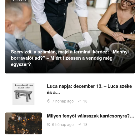
Szervízdíj a számlán, majd a terminál kérdez: „Mennyi
borravalót ad?” – Miért fizessen a vendég még
egyszer?
Luca napja: december 13. – Luca széke
és a…
7 hónap ago
18
Milyen fenyőt válasszak karácsonyra?…
6 hónap ago
18