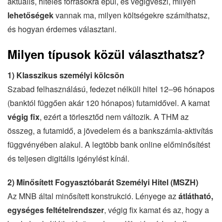
aktuális, hiteles forrásokra épül, és végigveszi, milyen
lehetőségek
vannak ma, milyen költségekre számíthatsz,
és hogyan érdemes választani.
Milyen típusok közül választhatsz?
1) Klasszikus személyi kölcsön
Szabad felhasználású, fedezet nélküli hitel 12–96 hónapos
(banktól függően akár 120 hónapos) futamidővel. A kamat
végig fix
, ezért a törlesztőd nem változik. A THM az
összeg, a futamidő, a jövedelem és a bankszámla-aktivítás
függvényében alakul. A legtöbb bank online előminősítést
és teljesen digitális igénylést kínál.
2) Minősített Fogyasztóbarát Személyi Hitel (MSZH)
Az MNB által minősített konstrukció. Lényege az
átlátható,
egységes feltételrendszer
, végig fix kamat és az, hogy a