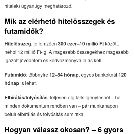
hitelek) ugyanúgy meghatározó.
Mik az elérhető hitelösszegek és
futamidők?
Hitelösszeg
: jellemzően
300 ezer–10 millió Ft
között,
néhol 12 millió Ft-ig. A magasabb összegekhez magasabb
igazolt jövedelem és kedvezményvállalás kell.
Futamidő
: többnyire
12–84 hónap
, egyes bankoknál
120
hónap
is lehet.
Elbírálás/folyósítás
: teljesen digitális igénylésnél – ha
minden dokumentum rendben van – pár munkanapon
belüli elbírálás és folyósítás sem ritka.
Hogyan válassz okosan? – 6 gyors