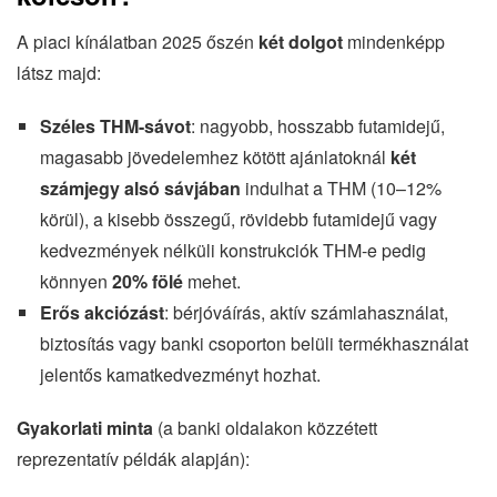
A piaci kínálatban 2025 őszén
két dolgot
mindenképp
látsz majd:
Széles THM-sávot
: nagyobb, hosszabb futamidejű,
magasabb jövedelemhez kötött ajánlatoknál
két
számjegy alsó sávjában
indulhat a THM (10–12%
körül), a kisebb összegű, rövidebb futamidejű vagy
kedvezmények nélküli konstrukciók THM-e pedig
könnyen
20% fölé
mehet.
Erős akciózást
: bérjóváírás, aktív számlahasználat,
biztosítás vagy banki csoporton belüli termékhasználat
jelentős kamatkedvezményt hozhat.
Gyakorlati minta
(a banki oldalakon közzétett
reprezentatív példák alapján):