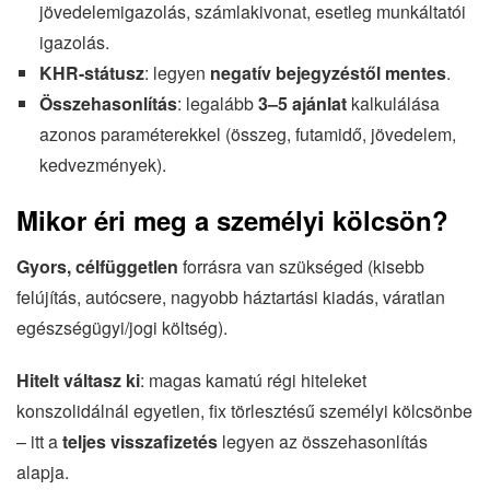
jövedelemigazolás, számlakivonat, esetleg munkáltatói
igazolás.
KHR-státusz
: legyen
negatív bejegyzéstől mentes
.
Összehasonlítás
: legalább
3–5 ajánlat
kalkulálása
azonos paraméterekkel (összeg, futamidő, jövedelem,
kedvezmények).
Mikor éri meg a személyi kölcsön?
Gyors, célfüggetlen
forrásra van szükséged (kisebb
felújítás, autócsere, nagyobb háztartási kiadás, váratlan
egészségügyi/jogi költség).
Hitelt váltasz ki
: magas kamatú régi hiteleket
konszolidálnál egyetlen, fix törlesztésű személyi kölcsönbe
– itt a
teljes visszafizetés
legyen az összehasonlítás
alapja.