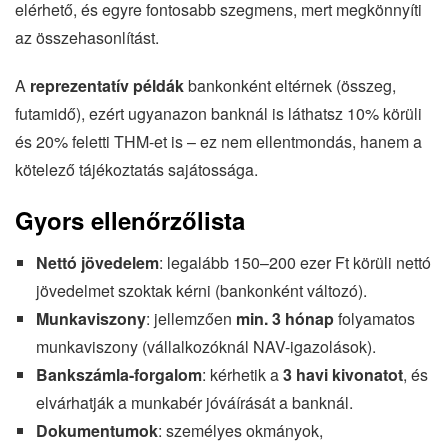
elérhető, és egyre fontosabb szegmens, mert megkönnyíti
az összehasonlítást.
A
reprezentatív példák
bankonként eltérnek (összeg,
futamidő), ezért ugyanazon banknál is láthatsz 10% körüli
és 20% feletti THM-et is – ez nem ellentmondás, hanem a
kötelező tájékoztatás sajátossága.
Gyors ellenőrzőlista
Nettó jövedelem
: legalább 150–200 ezer Ft körüli nettó
jövedelmet szoktak kérni (bankonként változó).
Munkaviszony
: jellemzően
min. 3 hónap
folyamatos
munkaviszony (vállalkozóknál NAV-igazolások).
Bankszámla-forgalom
: kérhetik a
3 havi kivonatot
, és
elvárhatják a munkabér jóváírását a banknál.
Dokumentumok
: személyes okmányok,