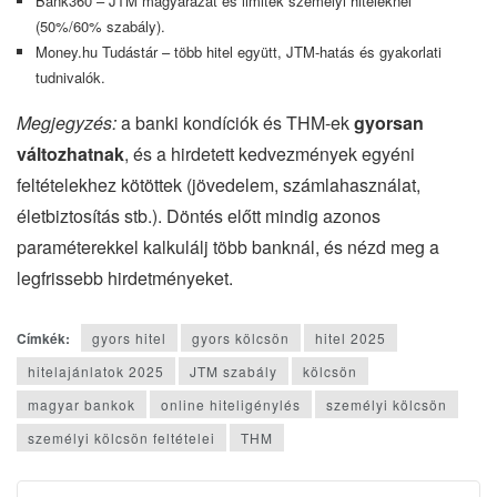
Bank360 – JTM magyarázat és limitek személyi hiteleknél
(50%/60% szabály).
Money.hu Tudástár – több hitel együtt, JTM-hatás és gyakorlati
tudnivalók.
Megjegyzés:
a banki kondíciók és THM-ek
gyorsan
változhatnak
, és a hirdetett kedvezmények egyéni
feltételekhez kötöttek (jövedelem, számlahasználat,
életbiztosítás stb.). Döntés előtt mindig azonos
paraméterekkel kalkulálj több banknál, és nézd meg a
legfrissebb hirdetményeket.
Címkék:
gyors hitel
gyors kölcsön
hitel 2025
hitelajánlatok 2025
JTM szabály
kölcsön
magyar bankok
online hiteligénylés
személyi kölcsön
személyi kölcsön feltételei
THM