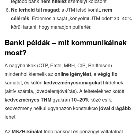
legtöbb bank
nem hitelez
személyi kölcsönt.
Ne terheld túl magad
: a JTM felső korlát,
nem
célérték
. Érdemes a saját „kényelmi JTM-edet” 30–40%
körül tartani, hogy maradjon puffertér.
Banki példák – mit kommunikálnak
most?
A nagybankok (OTP, Erste, MBH, CIB, Raiffeisen)
mindenhol kiemelik az
online igénylést
, a
végig fix
kamatot, és külön
kedvezménycsomagokat
hirdetnek
(aktív számla, jövedelemjóváírás). A feltételekhez kötött
kedvezményes THM
gyakran
10–20%
közé esik;
kedvezmény nélkül ugyanazon konstrukció
jóval drágább
lehet.
Az
MSZH-kínálat
több banknál és pénzügyi vállalatnál