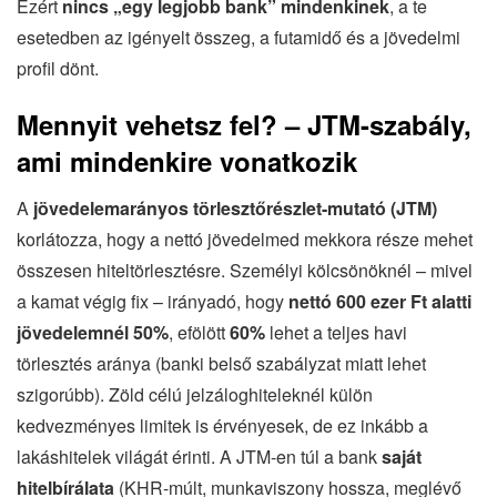
Ezért
nincs „egy legjobb bank” mindenkinek
, a te
esetedben az igényelt összeg, a futamidő és a jövedelmi
profil dönt.
Mennyit vehetsz fel? – JTM-szabály,
ami mindenkire vonatkozik
A
jövedelemarányos törlesztőrészlet-mutató (JTM)
korlátozza, hogy a nettó jövedelmed mekkora része mehet
összesen hiteltörlesztésre. Személyi kölcsönöknél – mivel
a kamat végig fix – irányadó, hogy
nettó 600 ezer Ft alatti
jövedelemnél 50%
, efölött
60%
lehet a teljes havi
törlesztés aránya (banki belső szabályzat miatt lehet
szigorúbb). Zöld célú jelzáloghiteleknél külön
kedvezményes limitek is érvényesek, de ez inkább a
lakáshitelek világát érinti. A JTM-en túl a bank
saját
hitelbírálata
(KHR-múlt, munkaviszony hossza, meglévő