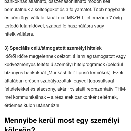
bankoknak átlátható, összehasonlítható módon kell
bemutatniuk a költségeket és a folyamatot. Több nagybank
és pénzügyi vállalat kínál már MSZH-t, jellemzően 7 évig
terjedő futamidővel, szabad felhasználásra vagy
hitelkiváltásra.
3) Speciális célú/támogatott személyi hitelek
Időről időre megjelennek célzott, államilag támogatott vagy
kedvezményes feltételű személyi hitelprogramok (például
bizonyos bankoknál „Munkáshitel” típusú termékek). Ezek
általában erősen szabályozottak, egyedi jogosultsági
feltételekkel és alacsony, akár 1% alatti reprezentatív THM-
mel kommunikálnak – a részletek bankonként eltérnek,
érdemes külön utánanézni.
Mennyibe kerül most egy személyi
kölcsön?