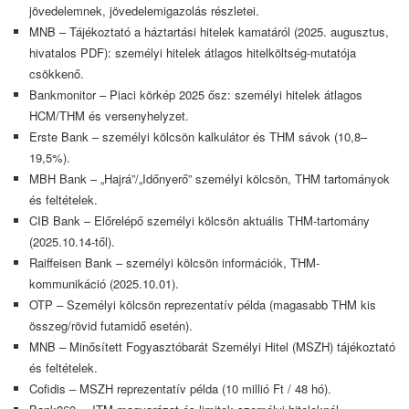
jövedelemnek, jövedelemigazolás részletei.
MNB – Tájékoztató a háztartási hitelek kamatáról (2025. augusztus,
hivatalos PDF): személyi hitelek átlagos hitelköltség-mutatója
csökkenő.
Bankmonitor – Piaci körkép 2025 ősz: személyi hitelek átlagos
HCM/THM és versenyhelyzet.
Erste Bank – személyi kölcsön kalkulátor és THM sávok (10,8–
19,5%).
MBH Bank – „Hajrá”/„Időnyerő” személyi kölcsön, THM tartományok
és feltételek.
CIB Bank – Előrelépő személyi kölcsön aktuális THM-tartomány
(2025.10.14-től).
Raiffeisen Bank – személyi kölcsön információk, THM-
kommunikáció (2025.10.01).
OTP – Személyi kölcsön reprezentatív példa (magasabb THM kis
összeg/rövid futamidő esetén).
MNB – Minősített Fogyasztóbarát Személyi Hitel (MSZH) tájékoztató
és feltételek.
Cofidis – MSZH reprezentatív példa (10 millió Ft / 48 hó).