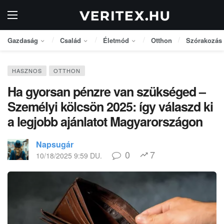
Gazdaság
Család
Életmód
Otthon
Szórakozás
HASZNOS
OTTHON
Ha gyorsan pénzre van szükséged –
Személyi kölcsön 2025: így válaszd ki
a legjobb ajánlatot Magyarországon
Napsugár
0
7
10/18/2025 9:59 DU.