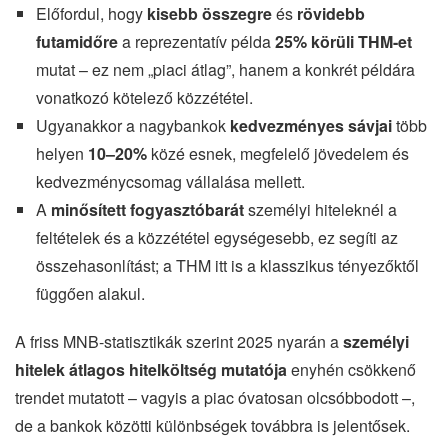
Előfordul, hogy
kisebb összegre
és
rövidebb
futamidőre
a reprezentatív példa
25% körüli THM-et
mutat – ez nem „piaci átlag”, hanem a konkrét példára
vonatkozó kötelező közzététel.
Ugyanakkor a nagybankok
kedvezményes sávjai
több
helyen
10–20%
közé esnek, megfelelő jövedelem és
kedvezménycsomag vállalása mellett.
A
minősített fogyasztóbarát
személyi hiteleknél a
feltételek és a közzététel egységesebb, ez segíti az
összehasonlítást; a THM itt is a klasszikus tényezőktől
függően alakul.
A friss MNB-statisztikák szerint 2025 nyarán a
személyi
hitelek átlagos hitelköltség mutatója
enyhén csökkenő
trendet mutatott – vagyis a piac óvatosan olcsóbbodott –,
de a bankok közötti különbségek továbbra is jelentősek.