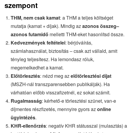
szempont
THM, nem csak kamat
: a THM a teljes költséget
mutatja (kamat + díjak). Mindig az
azonos összeg–
azonos futamidő
melletti THM-eket hasonlítsd össze.
Kedvezmények feltételei
: bérjóváírás,
számlahasználat, biztosítás – csak azt vállald, amit
tényleg teljesítesz. Ha lemondasz róluk,
megemelkedhet a kamat.
Előtörlesztés
: nézd meg az
előtörlesztési díjat
(MSZH-nál transzparensebben publikálják). Ha
várhatóan előbb visszafizetnél, ez sokat számít.
Rugalmasság
: kérhető-e törlesztési szünet, van-e
díjmentes részfizetés, mennyire gyors az
online
ügyintézés
.
KHR-ellenőrzés
: negatív KHR státusszal (mulasztás) a