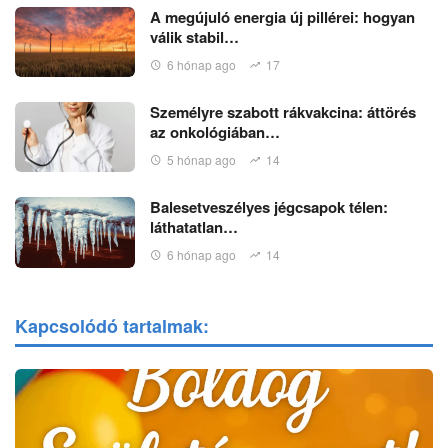
A megújuló energia új pillérei: hogyan
válik stabil…
6 hónap ago
17
Személyre szabott rákvakcina: áttörés
az onkológiában…
5 hónap ago
14
Balesetveszélyes jégcsapok télen:
láthatatlan…
6 hónap ago
14
Kapcsolódó tartalmak: