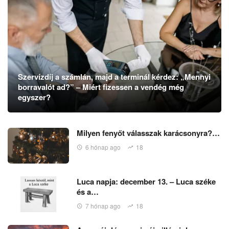
Szervízdíj a számlán, majd a terminál kérdez: „Mennyi
borravalót ad?” – Miért fizessen a vendég még
egyszer?
Milyen fenyőt válasszak karácsonyra?…
6 hónap ago
18
Luca napja: december 13. – Luca széke
és a…
7 hónap ago
18