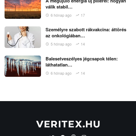
A megújuló energia új pillérei: hogyan
válik stabil…
6 hónap ago
17
Személyre szabott rákvakcina: áttörés
az onkológiában…
5 hónap ago
14
Balesetveszélyes jégcsapok télen:
láthatatlan…
6 hónap ago
14