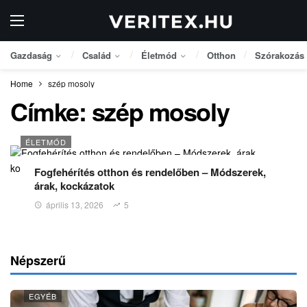
Gazdaság
Család
Életmód
Otthon
Szórakozás
Home
szép mosoly
Címke:
szép mosoly
ÉLETMÓD
Fogfehérítés otthon és rendelőben – Módszerek,
árak, kockázatok
április 13, 2026
5
Népszerű
EGYÉB