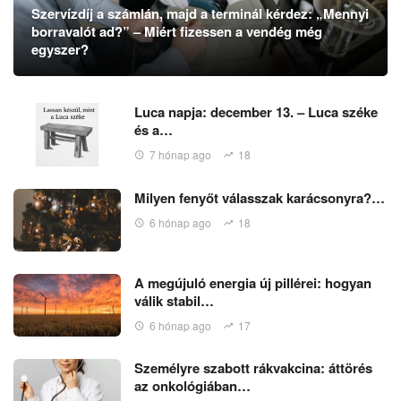
Szervízdíj a számlán, majd a terminál kérdez: „Mennyi
borravalót ad?” – Miért fizessen a vendég még
egyszer?
Luca napja: december 13. – Luca széke
és a…
7 hónap ago
18
Milyen fenyőt válasszak karácsonyra?…
6 hónap ago
18
A megújuló energia új pillérei: hogyan
válik stabil…
6 hónap ago
17
Személyre szabott rákvakcina: áttörés
az onkológiában…