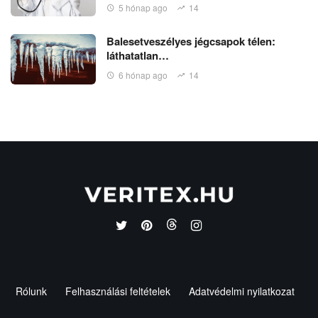
5 hónap ago
14
Balesetveszélyes jégcsapok télen:
láthatatlan…
6 hónap ago
14
Rólunk
Felhasználási feltételek
Adatvédelmi nyilatkozat