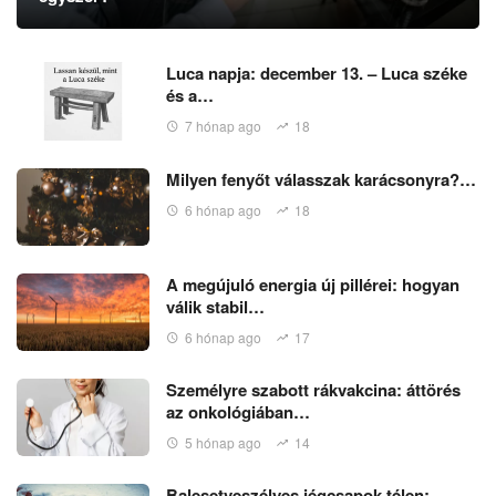
Luca napja: december 13. – Luca széke
és a…
7 hónap ago
18
Milyen fenyőt válasszak karácsonyra?…
6 hónap ago
18
A megújuló energia új pillérei: hogyan
válik stabil…
6 hónap ago
17
Személyre szabott rákvakcina: áttörés
az onkológiában…
5 hónap ago
14
Balesetveszélyes jégcsapok télen: