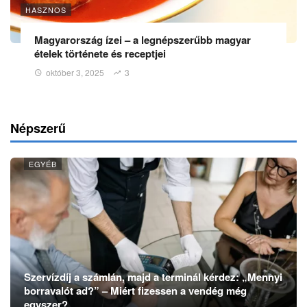
HASZNOS
Magyarország ízei – a legnépszerűbb magyar
ételek története és receptjei
október 3, 2025
3
Népszerű
EGYÉB
Szervízdíj a számlán, majd a terminál kérdez: „Mennyi
borravalót ad?” – Miért fizessen a vendég még
egyszer?