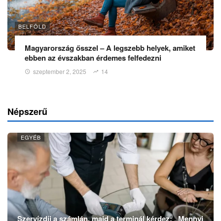
BELFÖLD
Magyarország ősszel – A legszebb helyek, amiket
ebben az évszakban érdemes felfedezni
szeptember 2, 2025
14
Népszerű
EGYÉB
Szervízdíj a számlán, majd a terminál kérdez: „Mennyi