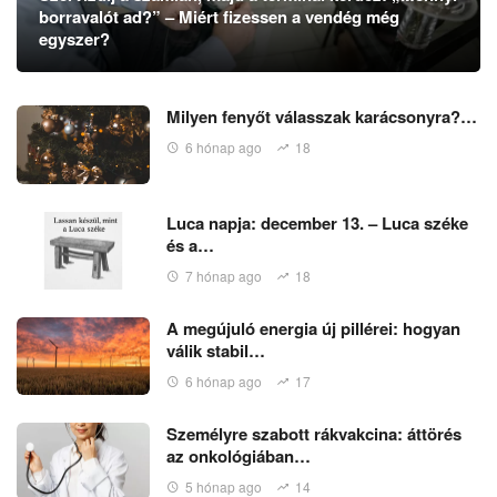
borravalót ad?” – Miért fizessen a vendég még
egyszer?
Milyen fenyőt válasszak karácsonyra?…
6 hónap ago
18
Luca napja: december 13. – Luca széke
és a…
7 hónap ago
18
A megújuló energia új pillérei: hogyan
válik stabil…
6 hónap ago
17
Személyre szabott rákvakcina: áttörés
az onkológiában…
5 hónap ago
14