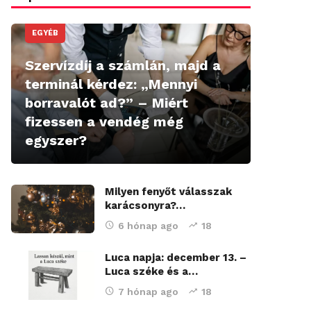
EGYÉB
Szervízdíj a számlán, majd a
terminál kérdez: „Mennyi
borravalót ad?” – Miért
fizessen a vendég még
egyszer?
Milyen fenyőt válasszak
karácsonyra?…
6 hónap ago
18
Luca napja: december 13. –
Luca széke és a…
7 hónap ago
18