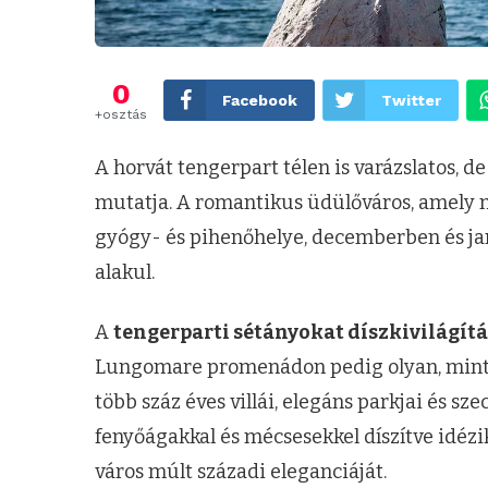
0
Facebook
Twitter
+osztás
A horvát tengerpart télen is varázslatos, d
mutatja. A romantikus üdülőváros, amely m
gyógy- és pihenőhelye, decemberben és j
alakul.
A
tengerparti sétányokat díszkivilágítá
Lungomare promenádon pedig olyan, minth
több száz éves villái, elegáns parkjai és sz
fenyőágakkal és mécsesekkel díszítve idézi
város múlt századi eleganciáját.