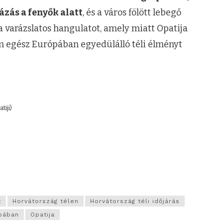
ázás a fenyők alatt
, és a város fölött lebegő
a varázslatos hangulatot, amely miatt Opatija
 egész Európában egyedülálló téli élményt
iji)
t
Horvátország télen
Horvátország téli időjárás
ópában
Opatija