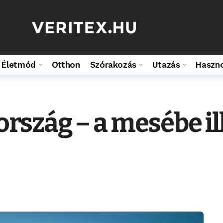
Életmód
Otthon
Szórakozás
Utazás
Haszn
ország – a mesébe il