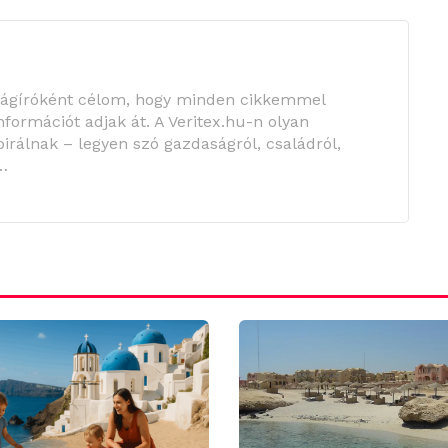
ságíróként célom, hogy minden cikkemmel
információt adjak át. A Veritex.hu-n olyan
irálnak – legyen szó gazdaságról, családról,
…