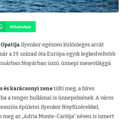
WhatsApp
e
Opatija
ilyenkor egészen különleges arcát
ár a 19. század óta Európa egyik legkedveltebb
anuárban fényárban úszó, ünnepi mesevilággá
s és karácsonyi zene
tölti meg, a híres
a a tenger hullámai is ünnepelnének. A város
ecessziós épületei ilyenkor fényfüzérekkel,
k meg az „Adria Monte-Carlója” néven is ismert