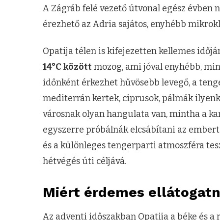
A Zágráb felé vezető útvonal egész évben n
érezhető az Adria sajátos, enyhébb mikrokl
Opatija télen is kifejezetten kellemes idő
14°C között
mozog, ami jóval enyhébb, min
időnként érkezhet hűvösebb levegő, a tenger
mediterrán kertek, ciprusok, pálmák ilyenk
városnak olyan hangulata van, mintha a kar
egyszerre próbálnák elcsábítani az embert
és a különleges tengerparti atmoszféra tes
hétvégés úti céljává.
Miért érdemes ellátogatni
Az adventi időszakban Opatija a béke és a 