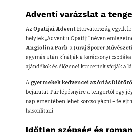
Adventi varázslat a teng
Az
Opatijai Advent
Horvátország egyik le
helyiek „Advent u Opatiji” néven emlegetne
Angiolina Park
, a
Juraj Šporer Művészet
egymás után kínálják a karácsonyi csodákat. 
ajándékok és élőzenei koncertek várják a lá
A
gyermekek kedvencei az óriás Diótör
bejáratát. Pár lépésnyire a tengertől egy jég
naplementében lehet korcsolyázni – felejt
hasonlítani.
Időtlen szépség és roman