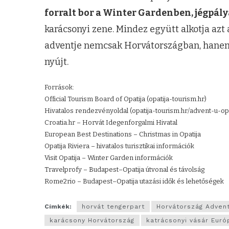
forralt bor a Winter Gardenben, jégpály
karácsonyi zene. Mindez együtt alkotja azt 
adventje nemcsak Horvátországban, hanem
nyújt.
Források:
Official Tourism Board of Opatija (opatija-tourism.hr)
Hivatalos rendezvényoldal (opatija-tourism.hr/advent-u-opat
Croatia.hr – Horvát Idegenforgalmi Hivatal
European Best Destinations – Christmas in Opatija
Opatija Riviera – hivatalos turisztikai információk
Visit Opatija – Winter Garden információk
Travelprofy – Budapest–Opatija útvonal és távolság
Rome2rio – Budapest–Opatija utazási idők és lehetőségek
Címkék:
horvát tengerpart
Horvátország Adven
karácsony Horvátország
katrácsonyi vásár Eur