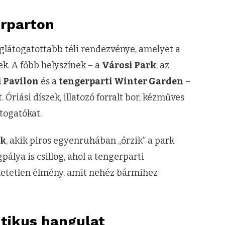
erparton
glátogatottabb téli rendezvénye, amelyet a
k. A főbb helyszínek – a
Városi Park
, az
i Pavilon
és a
tengerparti Winter Garden
–
Óriási díszek, illatozó forralt bor, kézműves
togatókat.
ők
, akik piros egyenruhában „őrzik” a park
pálya is csillog, ahol a tengerparti
hetetlen élmény, amit nehéz bármihez
tikus hangulat