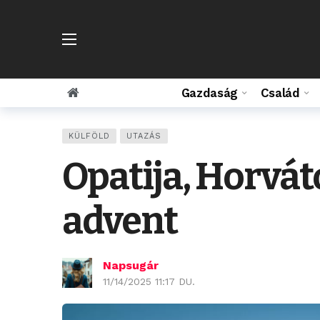
Gazdaság
Család
KÜLFÖLD
UTAZÁS
Opatija, Horvát
advent
Napsugár
11/14/2025 11:17 DU.