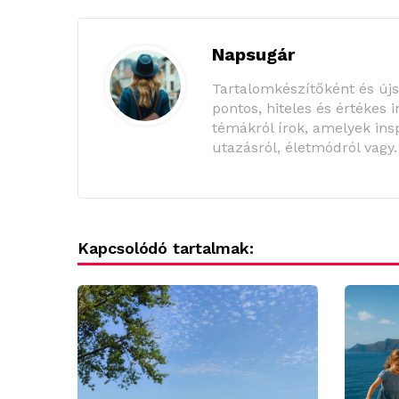
Napsugár
Tartalomkészítőként és új
pontos, hiteles és értékes 
témákról írok, amelyek insp
utazásról, életmódról vagy
Kapcsolódó tartalmak: