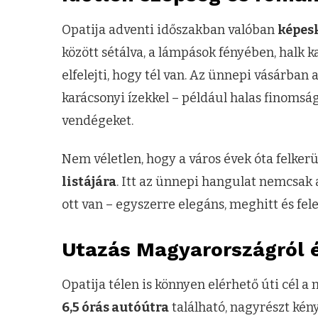
Opatija adventi időszakban valóban
képes
között sétálva, a lámpások fényében, halk 
elfelejti, hogy tél van. Az ünnepi vásárba
karácsonyi ízekkel – például halas finomság
vendégeket.
Nem véletlen, hogy a város évek óta felker
listájára
. Itt az ünnepi hangulat nemcsak
ott van – egyszerre elegáns, meghitt és fel
Utazás Magyarországról és
Opatija télen is könnyen elérhető úti cél
6,5 órás autóútra
található, nagyrészt kény