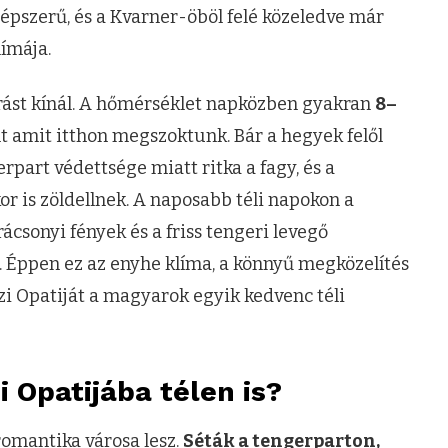
épszerű, és a Kvarner-öböl felé közeledve már
ímája.
járást kínál. A hőmérséklet napközben gyakran
8–
t amit itthon megszoktunk. Bár a hegyek felől
part védettsége miatt ritka a fagy, és a
or is zöldellnek. A naposabb téli napokon a
ácsonyi fények és a friss tengeri levegő
. Éppen ez az enyhe klíma, a könnyű megközelítés
zi Opatiját a magyarok egyik kedvenc téli
 Opatijába télen is?
romantika városa lesz.
Séták a tengerparton,