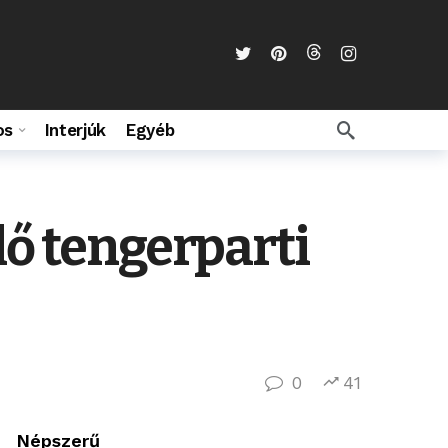
os
Interjúk
Egyéb
lő tengerparti
0
41
Népszerű