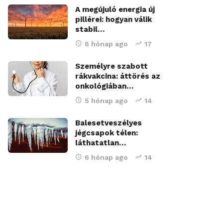
A megújuló energia új
pillérei: hogyan válik
stabil…
6 hónap ago
17
Személyre szabott
rákvakcina: áttörés az
onkológiában…
5 hónap ago
14
Balesetveszélyes
jégcsapok télen:
láthatatlan…
6 hónap ago
14