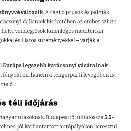
könyvvé változik
. A régi ciprusok és pálmák
karácsonyi dallamok kíséretében az ember szinte
n a helyi vendéglősök különleges mediterrán
okkal és illatos süteményekkel – várják a
ül
Európa legszebb karácsonyi vásárainak
 a fényekben, hanem a tengerparti levegőben is
emelő.
 téli időjárás
 a magyar utazóknak. Budapesttől mindössze
5,5–
elmes, jól karbantartott autópályákon keresztül.