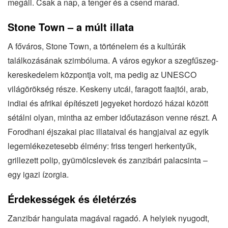
megáll. Csak a nap, a tenger és a csend marad.
Stone Town – a múlt illata
A főváros, Stone Town, a történelem és a kultúrák
találkozásának szimbóluma. A város egykor a szegfűszeg-
kereskedelem központja volt, ma pedig az UNESCO
világörökség része. Keskeny utcái, faragott faajtói, arab,
indiai és afrikai építészeti jegyeket hordozó házai között
sétálni olyan, mintha az ember időutazáson venne részt. A
Forodhani éjszakai piac illataival és hangjaival az egyik
legemlékezetesebb élmény: friss tengeri herkentyűk,
grillezett polip, gyümölcslevek és zanzibári palacsinta –
egy igazi ízorgia.
Érdekességek és életérzés
Zanzibár hangulata magával ragadó. A helyiek nyugodt,