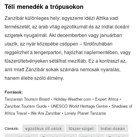
Téli menedék a trópusokon
Zanzibár különleges hely: egyszerre idézi Afrika vad
természetét, az arab világ egzotikumát és az indiai óceáni
szigetek nyugalmát. Aki decemberben vagy januárban
utazik, az nyár közepébe csöppen – fürdőruhában
reggelizhet a tengerparton, hajózhat naplementében, vagy
fűszerültetvényeken sétálhat mezítláb. Ez a kontraszt az,
ami miatt Zanzibár sokak számára nemcsak nyaralás,
hanem életre szóló élmény.
Források:
Tanzanian Tourism Board • Holiday-Weather.com • Expert Africa •
Zanzibar Tourism Guide • UNESCO World Heritage Centre • Shadows of
Africa Travel • We Are Zanzibar • Lonely Planet Tanzania
Címkék:
egzotikus úti célok
fűszer-sziget
Indiai-óceán