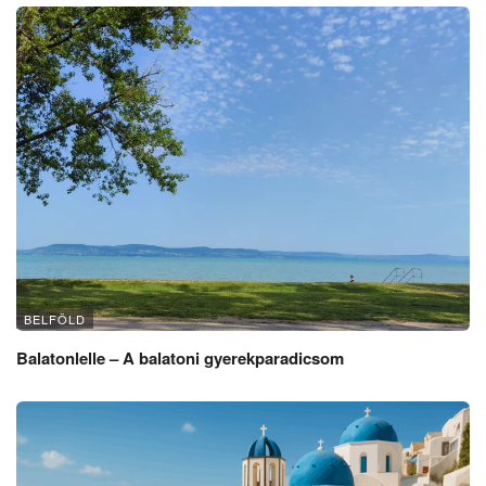
BELFÖLD
Balatonlelle – A balatoni gyerekparadicsom