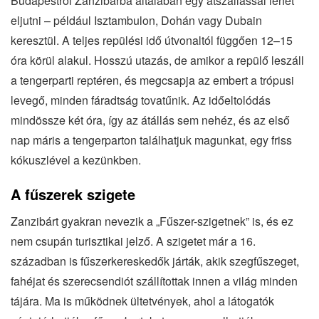
Budapestről Zanzibárba általában egy átszállással lehet
eljutni – például Isztambulon, Dohán vagy Dubain
keresztül. A teljes repülési idő útvonaltól függően 12–15
óra körül alakul. Hosszú utazás, de amikor a repülő leszáll
a tengerparti reptéren, és megcsapja az embert a trópusi
levegő, minden fáradtság tovatűnik. Az időeltolódás
mindössze két óra, így az átállás sem nehéz, és az első
nap máris a tengerparton találhatjuk magunkat, egy friss
kókuszlével a kezünkben.
A fűszerek szigete
Zanzibárt gyakran nevezik a „Fűszer-szigetnek” is, és ez
nem csupán turisztikai jelző. A szigetet már a 16.
században is fűszerkereskedők járták, akik szegfűszeget,
fahéjat és szerecsendiót szállítottak innen a világ minden
tájára. Ma is működnek ültetvények, ahol a látogatók