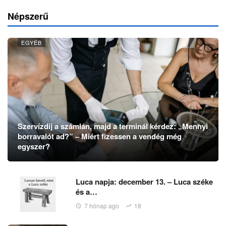
Népszerű
EGYÉB
Szervízdíj a számlán, majd a terminál kérdez: „Mennyi
borravalót ad?” – Miért fizessen a vendég még
egyszer?
Luca napja: december 13. – Luca széke
és a…
7 hónap ago
18