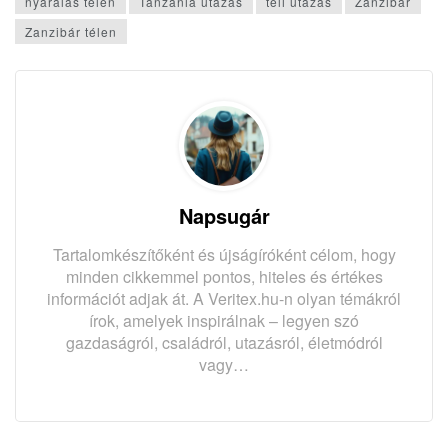
nyaralás télen
Tanzánia utazás
téli utazás
Zanzibár
Zanzibár télen
Napsugár
Tartalomkészítőként és újságíróként célom, hogy
minden cikkemmel pontos, hiteles és értékes
információt adjak át. A Veritex.hu-n olyan témákról
írok, amelyek inspirálnak – legyen szó
gazdaságról, családról, utazásról, életmódról
vagy…