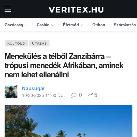
Gazdaság
Család
Életmód
Otthon
Szórakozás
KÜLFÖLD
UTAZÁS
Menekülés a télből Zanzibárra –
trópusi menedék Afrikában, aminek
nem lehet ellenállni
Napsugár
0
5
10/30/2025 11:00 DU.