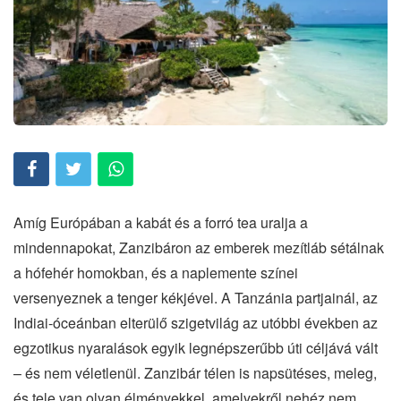
Amíg Európában a kabát és a forró tea uralja a
mindennapokat, Zanzibáron az emberek mezítláb sétálnak
a hófehér homokban, és a naplemente színei
versenyeznek a tenger kékjével. A Tanzánia partjainál, az
Indiai-óceánban elterülő szigetvilág az utóbbi években az
egzotikus nyaralások egyik legnépszerűbb úti céljává vált
– és nem véletlenül. Zanzibár télen is napsütéses, meleg,
és tele van olyan élményekkel, amelyekről nehéz nem