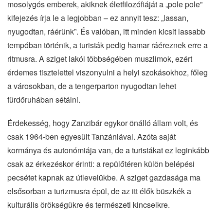
mosolygós emberek, akiknek életfilozófiáját a „pole pole”
kifejezés írja le a legjobban – ez annyit tesz: „lassan,
nyugodtan, ráérünk”. És valóban, itt minden kicsit lassabb
tempóban történik, a turisták pedig hamar ráéreznek erre a
ritmusra. A sziget lakói többségében muszlimok, ezért
érdemes tisztelettel viszonyulni a helyi szokásokhoz, főleg
a városokban, de a tengerparton nyugodtan lehet
fürdőruhában sétálni.
Érdekesség, hogy Zanzibár egykor önálló állam volt, és
csak 1964-ben egyesült Tanzániával. Azóta saját
kormánya és autonómiája van, de a turistákat ez leginkább
csak az érkezéskor érinti: a repülőtéren külön belépési
pecsétet kapnak az útlevelükbe. A sziget gazdasága ma
elsősorban a turizmusra épül, de az itt élők büszkék a
kulturális örökségükre és természeti kincseikre.