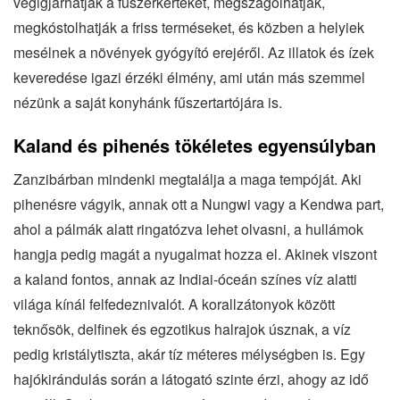
végigjárhatják a fűszerkerteket, megszagolhatják,
megkóstolhatják a friss terméseket, és közben a helyiek
mesélnek a növények gyógyító erejéről. Az illatok és ízek
keveredése igazi érzéki élmény, ami után más szemmel
nézünk a saját konyhánk fűszertartójára is.
Kaland és pihenés tökéletes egyensúlyban
Zanzibárban mindenki megtalálja a maga tempóját. Aki
pihenésre vágyik, annak ott a Nungwi vagy a Kendwa part,
ahol a pálmák alatt ringatózva lehet olvasni, a hullámok
hangja pedig magát a nyugalmat hozza el. Akinek viszont
a kaland fontos, annak az Indiai-óceán színes víz alatti
világa kínál felfedeznivalót. A korallzátonyok között
teknősök, delfinek és egzotikus halrajok úsznak, a víz
pedig kristálytiszta, akár tíz méteres mélységben is. Egy
hajókirándulás során a látogató szinte érzi, ahogy az idő