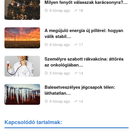
Milyen fenyőt válasszak karácsonyra?…
6 hónap ago
18
A megújuló energia új pillérei: hogyan
válik stabil…
6 hónap ago
17
Személyre szabott rákvakcina: áttörés
az onkológiában…
5 hónap ago
14
Balesetveszélyes jégcsapok télen:
láthatatlan…
6 hónap ago
14
Kapcsolódó tartalmak: