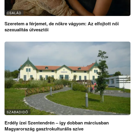
CSALÁD
Szeretem a férjemet, de nőkre vágyom: Az elfojtott női
szexualitás útvesztői
SZABADIDŐ
Erdély ízei Szentendrén – így dobban márciusban
Magyarország gasztrokulturális szíve