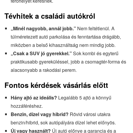
férőhelyet keresnek.
Tévhitek a családi autókról
„Minél nagyobb, annál jobb.”
Nem feltétlenül. A
túlméretezett autó parkolása és fenntartása drágább,
miközben a belső kihasználtság nem mindig jobb.
„Csak a SUV jó gyerekkel.”
Sok kombi és egyterű
praktikusabb gyereküléssel, jobb a csomagtér-forma és
alacsonyabb a rakodási perem.
Fontos kérdések vásárlás előtt
Hány ajtó az ideális?
Legalább 5 ajtó a könnyű
hozzáféréshez.
Benzin, dízel vagy hibrid?
Rövid városi utakra
benzin/hibrid, sok autópályára dízel lehet előnyös.
Új vagy használt?
Új autó előnye a garancia és a