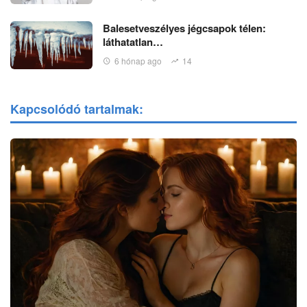
Balesetveszélyes jégcsapok télen:
láthatatlan…
6 hónap ago
14
Kapcsolódó tartalmak: