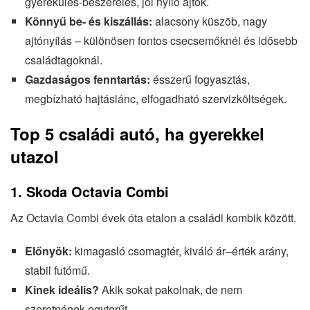
gyerekülés-beszerelés, jól nyíló ajtók.
Könnyű be- és kiszállás:
alacsony küszöb, nagy
ajtónyílás – különösen fontos csecsemőknél és idősebb
családtagoknál.
Gazdaságos fenntartás:
ésszerű fogyasztás,
megbízható hajtáslánc, elfogadható szervizköltségek.
Top 5 családi autó, ha gyerekkel
utazol
1.
Skoda Octavia Combi
Az Octavia Combi évek óta etalon a családi kombik között.
Előnyök:
kimagasló csomagtér, kiváló ár–érték arány,
stabil futómű.
Kinek ideális?
Akik sokat pakolnak, de nem
szeretnének egyterűt.