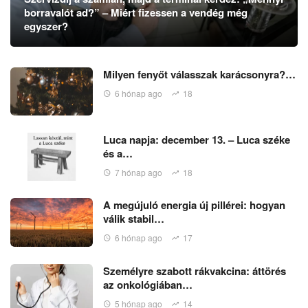
borravalót ad?” – Miért fizessen a vendég még
egyszer?
Milyen fenyőt válasszak karácsonyra?…
6 hónap ago
18
Luca napja: december 13. – Luca széke
és a…
7 hónap ago
18
A megújuló energia új pillérei: hogyan
válik stabil…
6 hónap ago
17
Személyre szabott rákvakcina: áttörés
az onkológiában…
5 hónap ago
14