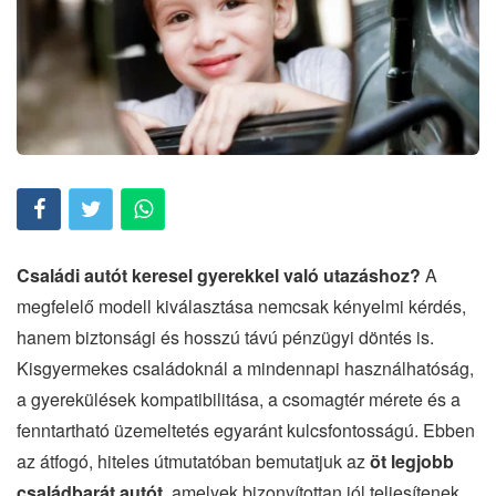
Családi autót keresel gyerekkel való utazáshoz?
A
megfelelő modell kiválasztása nemcsak kényelmi kérdés,
hanem biztonsági és hosszú távú pénzügyi döntés is.
Kisgyermekes családoknál a mindennapi használhatóság,
a gyerekülések kompatibilitása, a csomagtér mérete és a
fenntartható üzemeltetés egyaránt kulcsfontosságú. Ebben
az átfogó, hiteles útmutatóban bemutatjuk az
öt legjobb
családbarát autót
, amelyek bizonyítottan jól teljesítenek