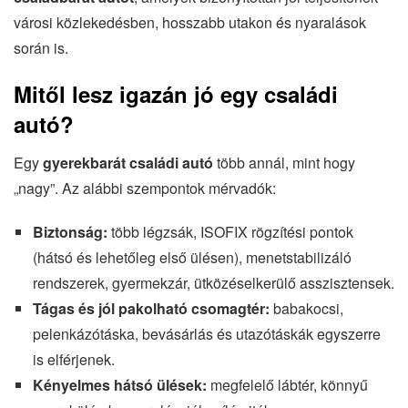
városi közlekedésben, hosszabb utakon és nyaralások
során is.
Mitől lesz igazán jó egy családi
autó?
Egy
gyerekbarát családi autó
több annál, mint hogy
„nagy”. Az alábbi szempontok mérvadók:
Biztonság:
több légzsák, ISOFIX rögzítési pontok
(hátsó és lehetőleg első ülésen), menetstabilizáló
rendszerek, gyermekzár, ütközéselkerülő asszisztensek.
Tágas és jól pakolható csomagtér:
babakocsi,
pelenkázótáska, bevásárlás és utazótáskák egyszerre
is elférjenek.
Kényelmes hátsó ülések:
megfelelő lábtér, könnyű