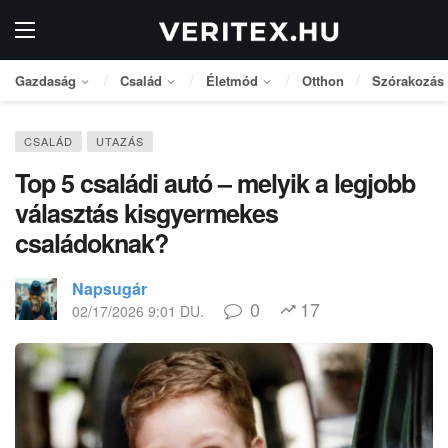
Gazdaság
Család
Életmód
Otthon
Szórakozás
CSALÁD
UTAZÁS
Top 5 családi autó – melyik a legjobb
választás kisgyermekes
családoknak?
Napsugár
0
17
02/17/2026 9:01 DU.