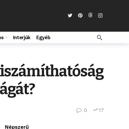
os
Interjúk
Egyéb
 kiszámíthatóság
ságát?
0
17
Népszerű