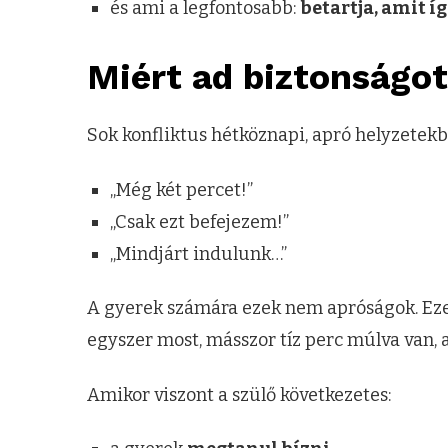
és ami a legfontosabb:
betartja, amit í
Miért ad biztonság
Sok konfliktus hétköznapi, apró helyzetekb
„Még két percet!”
„Csak ezt befejezem!”
„Mindjárt indulunk…”
A gyerek számára ezek nem apróságok. Ez
egyszer most, másszor tíz perc múlva van, 
Amikor viszont a szülő következetes: