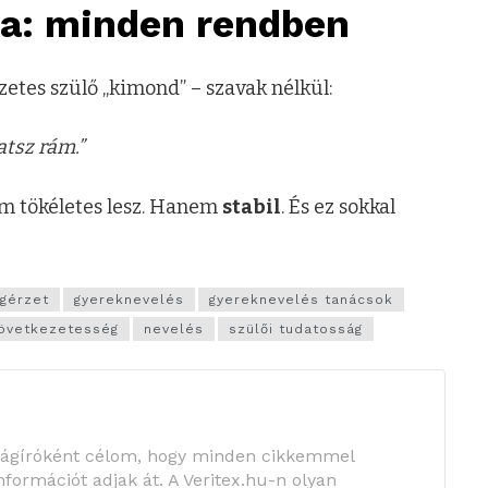
ja: minden rendben
etes szülő „kimond” – szavak nélkül:
tsz rám.”
em tökéletes lesz. Hanem
stabil
. És ez sokkal
ágérzet
gyereknevelés
gyereknevelés tanácsok
övetkezetesség
nevelés
szülői tudatosság
ságíróként célom, hogy minden cikkemmel
információt adjak át. A Veritex.hu-n olyan