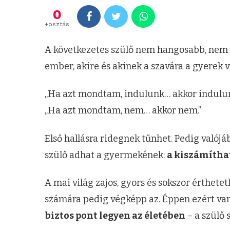
0
+osztás
A következetes szülő nem hangosabb, nem 
ember, akire és akinek a szavára a gyerek 
„Ha azt mondtam, indulunk… akkor indulun
„Ha azt mondtam, nem… akkor nem.”
Első hallásra ridegnek tűnhet. Pedig valój
szülő adhat a gyermekének:
a kiszámítha
A mai világ zajos, gyors és sokszor érthete
számára pedig végképp az. Éppen ezért van
biztos pont legyen az életében
– a szülő 