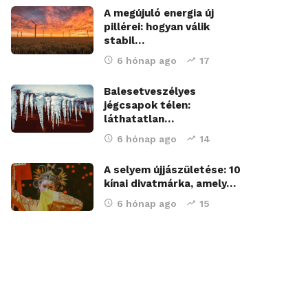
A megújuló energia új
pillérei: hogyan válik
stabil…
6 hónap ago
17
Balesetveszélyes
jégcsapok télen:
láthatatlan…
6 hónap ago
14
A selyem újjászületése: 10
kínai divatmárka, amely…
6 hónap ago
15