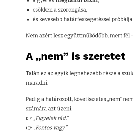
a gyerek
megtanul bízni
,
csökken a szorongása,
és kevesebb határfeszegetéssel próbálja „
Nem azért lesz együttműködőbb, mert fél
A „nem” is szeretet
Talán ez az egyik legnehezebb része a szü
maradni.
Pedig a határozott, következetes „nem” ne
számára azt üzeni:
👉
„Figyelek rád.”
👉
„Fontos vagy.”