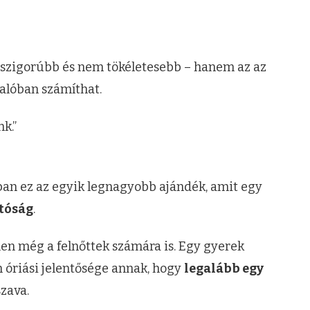
szigorúbb és nem tökéletesebb – hanem az az
valóban számíthat.
k.”
ában ez az egyik legnagyobb ajándék, amit egy
tóság
.
tlen még a felnőttek számára is. Egy gyerek
 óriási jelentősége annak, hogy
legalább egy
szava.