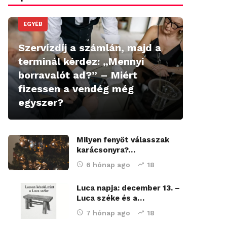
EGYÉB
Szervízdíj a számlán, majd a
terminál kérdez: „Mennyi
borravalót ad?” – Miért
fizessen a vendég még
egyszer?
Milyen fenyőt válasszak
karácsonyra?…
6 hónap ago
18
Luca napja: december 13. –
Luca széke és a…
7 hónap ago
18