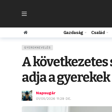
Gazdaság
Család
GYEREKNEVELÉS
A következetes 
adja a gyerekek
Napsugár
01/05/2026 11:29 DE.