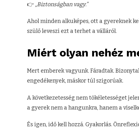
👉
„Biztonságban vagy.”
Ahol minden alkuképes, ott a gyereknek kel
szülő leveszi ezt a terhet a válláról.
Miért olyan nehéz m
Mert emberek vagyunk. Fáradtak. Bizonyta
engedékenyek, máskor túl szigorúak.
A következetesség nem tökéletességet jel
a gyerek nem a hangunkra, hanem a viselk
És igen, idő kell hozzá. Gyakorlás. Önreflexi