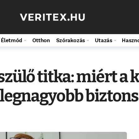
Életmód
Otthon
Szórakozás
Utazás
Haszn
szülő titka: miért a
 legnagyobb bizton