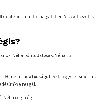
l dönteni – ami túl nagy teher. A következetes
égis?
lanok. Néha bűntudatosak. Néha túl
ent. Hanem
tudatosságot
. Azt, hogy felismerjük:
edésünkre reagál.
ó. Néha segítség.