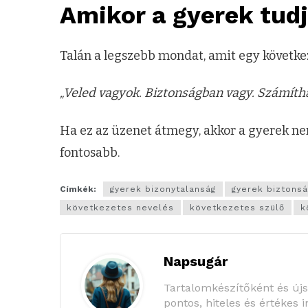
Amikor a gyerek tud
Talán a legszebb mondat, amit egy következ
„Veled vagyok. Biztonságban vagy. Számítha
Ha ez az üzenet átmegy, akkor a gyerek n
fontosabb.
Címkék:
gyerek bizonytalanság
gyerek biztons
következetes nevelés
következetes szülő
k
Napsugár
Tartalomkészítőként és új
pontos, hiteles és értékes 