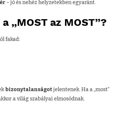
gér
– jó és nehéz helyzetekben egyaránt.
ot a „MOST az MOST”?
ől fakad:
ek
bizonytalanságot
jelentenek. Ha a „most”
akkor a világ szabályai elmosódnak.