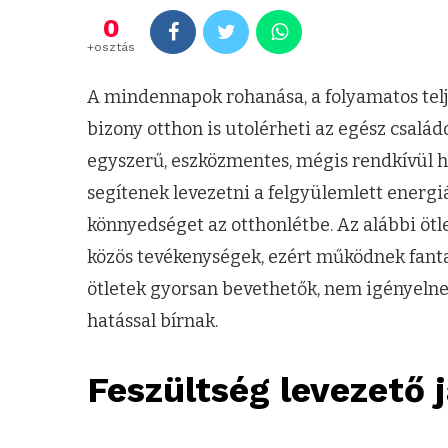
0
+osztás
A mindennapok rohanása, a folyamatos telj
bizony otthon is utolérheti az egész család
egyszerű, eszközmentes, mégis rendkívül 
segítenek levezetni a felgyülemlett energiá
könnyedséget az otthonlétbe. Az alábbi ötl
közös tevékenységek, ezért működnek fantas
ötletek gyorsan bevethetők, nem igényelnek
hatással bírnak.
Feszültség levezető 