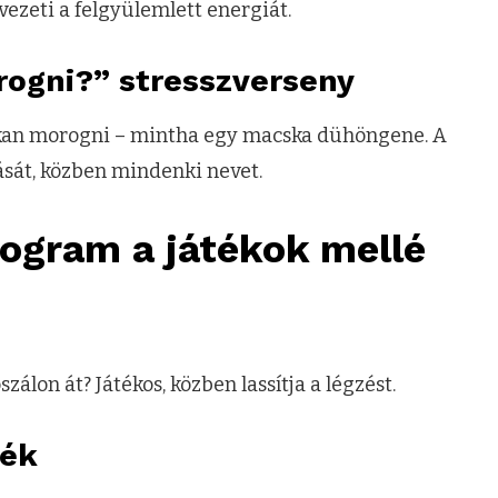
evezeti a felgyülemlett energiát.
rogni?” stresszverseny
lkan morogni – mintha egy macska dühöngene. A
dását, közben mindenki nevet.
rogram a játékok mellé
zálon át? Játékos, közben lassítja a légzést.
ték