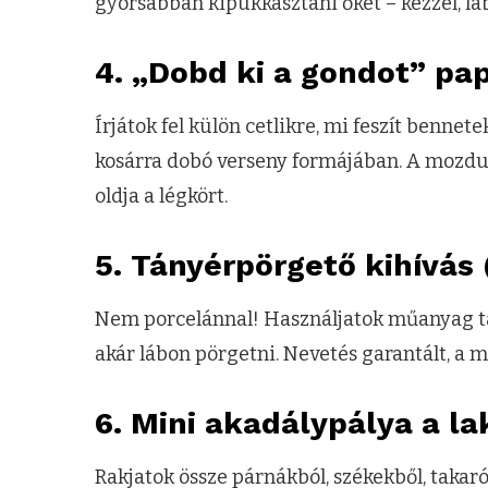
gyorsabban kipukkasztani őket – kézzel, láb
4. „Dobd ki a gondot” pap
Írjátok fel külön cetlikre, mi feszít bennet
kosárra dobó verseny formájában. A mozdu
oldja a légkört.
5. Tányérpörgető kihívás
Nem porcelánnal! Használjatok műanyag tá
akár lábon pörgetni. Nevetés garantált, a m
6. Mini akadálypálya a l
Rakjatok össze párnákból, székekből, takaró