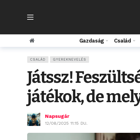
Gazdaság
Család
CSALÁD
GYEREKNEVELÉS
Játssz! Feszült
játékok, de mely
Napsugár
12/08/2025 11:15 DU.