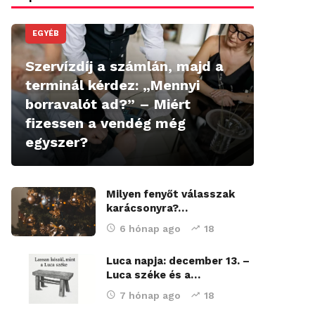
EGYÉB
Szervízdíj a számlán, majd a
terminál kérdez: „Mennyi
borravalót ad?” – Miért
fizessen a vendég még
egyszer?
Milyen fenyőt válasszak
karácsonyra?…
6 hónap ago
18
Luca napja: december 13. –
Luca széke és a…
7 hónap ago
18