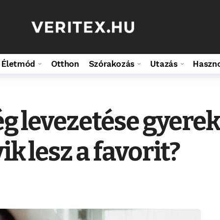
Életmód
Otthon
Szórakozás
Utazás
Haszn
ség levezetése gyere
ik lesz a favorit?