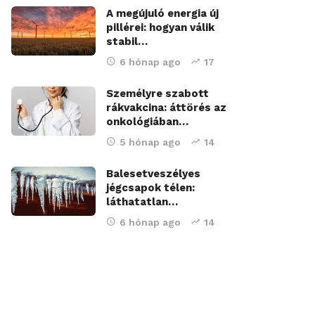
A megújuló energia új
pillérei: hogyan válik
stabil…
6 hónap ago
17
Személyre szabott
rákvakcina: áttörés az
onkológiában…
5 hónap ago
14
Balesetveszélyes
jégcsapok télen:
láthatatlan…
6 hónap ago
14