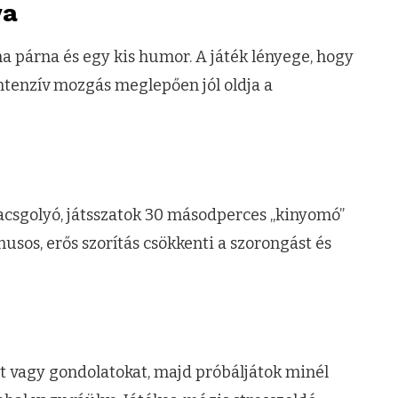
va
a párna és egy kis humor. A játék lényege, hogy
 intenzív mozgás meglepően jól oldja a
acsgolyó, játsszatok 30 másodperces „kinyomó”
tmusos, erős szorítás csökkenti a szorongást és
eket vagy gondolatokat, majd próbáljátok minél