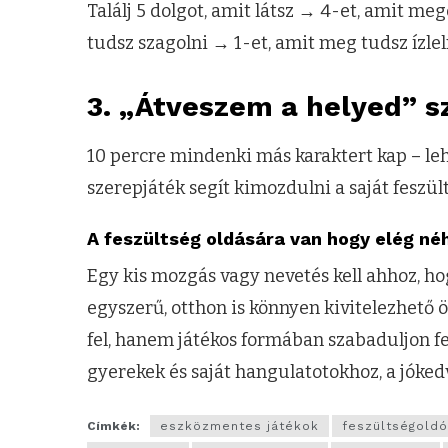
Találj 5 dolgot, amit látsz → 4-et, amit me
tudsz szagolni → 1-et, amit meg tudsz ízlel
3. „Átveszem a helyed” 
10 percre mindenki más karaktert kap – leh
szerepjáték segít kimozdulni a saját feszü
A feszültség oldására van hogy elég néh
Egy kis mozgás vagy nevetés kell ahhoz, h
egyszerű, otthon is könnyen kivitelezhető ö
fel, hanem játékos formában szabaduljon fel.
gyerekek és saját hangulatotokhoz, a jóke
Címkék:
eszközmentes játékok
feszültségoldó