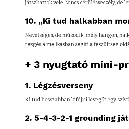
játszhattok vele. Nincs sérülésveszély, de l
10. „Ki tud halkabban mo
Nevetséges, de működik: mély hangon, ha
rezgés a mellkasban segíti a feszültség ol
+ 3 nyugtató mini-p
1. Légzésverseny
Ki tud hosszabban kifújni levegőt egy szívós
2. 5-4-3-2-1 grounding já