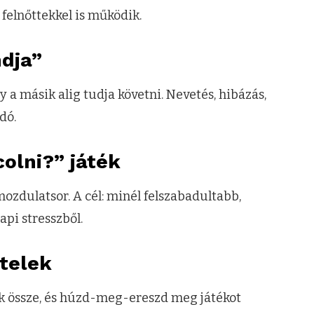
 felnőttekkel is működik.
dja”
 a másik alig tudja követni. Nevetés, hibázás,
dó.
colni?” játék
mozdulatsor. A cél: minél felszabadultabb,
api stresszből.
ötelek
ek össze, és húzd-meg-ereszd meg játékot