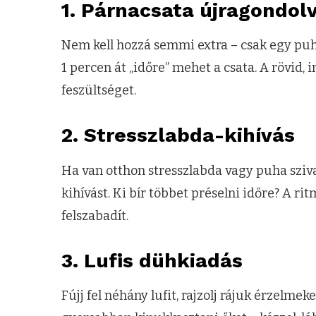
1. Párnacsata újragondol
Nem kell hozzá semmi extra – csak egy puh
1 percen át „időre” mehet a csata. A rövid,
feszültséget.
2. Stresszlabda-kihívás
Ha van otthon stresszlabda vagy puha sziv
kihívást. Ki bír többet préselni időre? A ri
felszabadít.
3. Lufis dühkiadás
Fújj fel néhány lufit, rajzolj rájuk érzelm