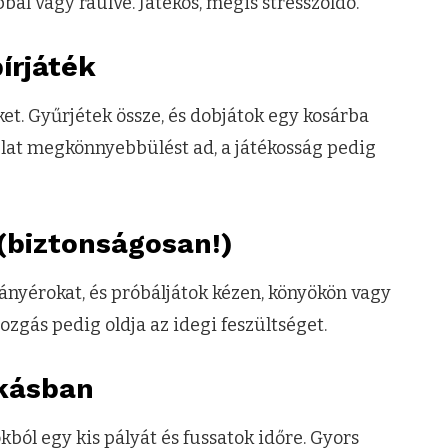
bal vagy ráülve. Játékos, mégis stresszoldó.
írjáték
eket. Gyűrjétek össze, és dobjátok egy kosárba
lat megkönnyebbülést ad, a játékosság pedig
 (biztonságosan!)
nyérokat, és próbáljátok kézen, könyökön vagy
ozgás pedig oldja az idegi feszültséget.
akásban
kból egy kis pályát és fussatok időre. Gyors