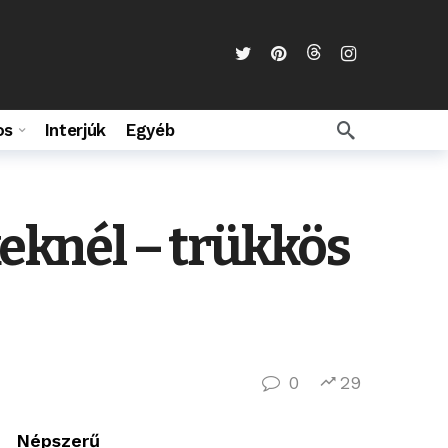
os
Interjúk
Egyéb
keknél – trükkös
0
29
Népszerű