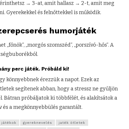
gérinthetsz → 3-at, amit hallasz → 2-t, amit meg
ni. Gyerekekkel és felnőttekkel is működik.
szerepcserés humorjáték
et „főnök”, „morgós szomszéd”, „porszívó-hős”. A
ltségbuborékból.
ány perc játék. Próbáld ki!
ogy könnyebbnek érezzük a napot. Ezek az
tletek segítenek abban, hogy a stressz ne gyűljön
 Bátran próbáljatok ki többfélét, és alakítsátok a
dv és a megkönnyebbülés garantált.
 játékok
gyereknevelés
jaték ötletek