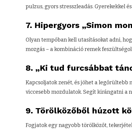
pulzus, gyors stresszleadás. Gyerekekkel és
7. Hipergyors „Simon mon
Olyan tempóban kell utasításokat adni, hogy
mozgás – a kombináció remek feszültségol
8. „Ki tud furcsábbat tán
Kapcsoljatok zenét, és jöhet a legőrültebb 
viccesebb mozdulatok. Segít kirángatni a n
9. Törölközőből húzott k
Fogjatok egy nagyobb törölközőt, tekerjét