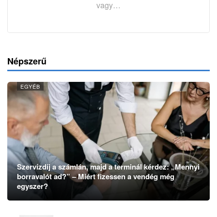
vagy…
Népszerű
EGYÉB
Szervízdíj a számlán, majd a terminál kérdez: „Mennyi
borravalót ad?” – Miért fizessen a vendég még
egyszer?