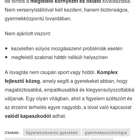
de fontos a
megfelelő környezet és oktató
kiválasztása.
Nem versenyistállóval kell kezdeni, hanem biztonságos,
gyermekközpontú lovardában.
Nem ajánlott viszont:
kezeletlen súlyos mozgásszervi problémák esetén
megfelelő szakmai háttér nélküli helyszínen
A lovaglás nem csupán sport vagy hobbi.
Komplex
fejlesztő közeg
, amely segíti a gyerekeket abban, hogy
magabiztosabbá, empatikusabbá és kiegyensúlyozottabbá
váljanak. Egy olyan világban, ahol a figyelem szétszórt és
az érzelmi terhelés egyre nagyobb, a lóval való kapcsolat
valódi kapaszkodót
adhat.
Címkék:
figyelemzavaros gyerekek
gyermekpszichológia