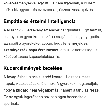
következményekkel együtt. Ha nem figyelnek, a ló nem
működik együtt – és ez azonnali, őszinte visszajelzés.
Empátia és érzelmi intelligencia
A ló rendkívül érzékeny az ember hangulatára. Egy feszült,
bizonytalan gyerekre másképp reagál, mint egy nyugodtra.
Ez segíti a gyerekeket abban, hogy
felismerjék és
szabályozzák saját érzelmeiket
, ami kulcsfontosságú a
későbbi társas kapcsolatokban is.
Kudarcélmények kezelése
A lovaglásban nincs állandó kontroll. Lesznek rossz
napok, visszaesések, félelmek. A gyerekek megtanulják,
hogy
a kudarc nem végállomás
, hanem a tanulás része.
Ez az egyik legerősebb pszichológiai hozadéka a
sportnak.