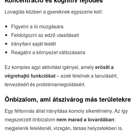
Lovaglás közben a gyereknek egyszerre kell:
Figyelni a ló mozgására
Feldolgozni az edző utasításait
Irányítani saját testét
Reagálni a környezet változásaira
Ez komplex agyi aktivitást igényel, amely
erősíti a
végrehajtó funkciókat
– ezek felelnek a tanulásért,
tervezésért és problémamegoldásért.
Önbizalom, ami átszivárog más területekre
Egy féltonnás állat irányítása komoly sikerélmény. Az így
megszerzett önbizalom
nem marad a lovardában
:
megjelenik felelésnél, vizsgán, társas helyzetekben is.