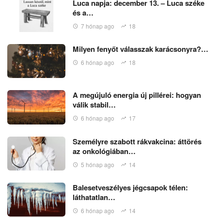
Luca napja: december 13. – Luca széke
és a…
7 hónap ago
18
Milyen fenyőt válasszak karácsonyra?…
6 hónap ago
18
A megújuló energia új pillérei: hogyan
válik stabil…
6 hónap ago
17
Személyre szabott rákvakcina: áttörés
az onkológiában…
5 hónap ago
14
Balesetveszélyes jégcsapok télen:
láthatatlan…
6 hónap ago
14