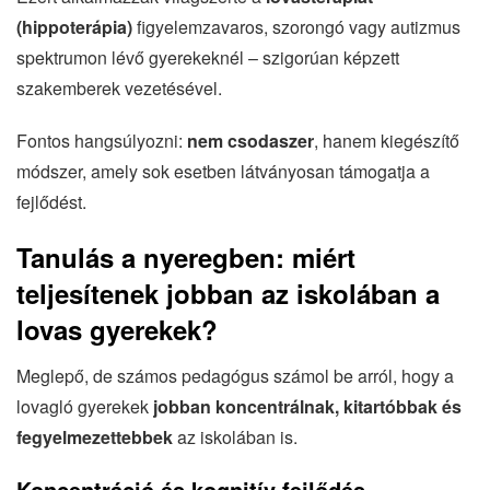
(hippoterápia)
figyelemzavaros, szorongó vagy autizmus
spektrumon lévő gyerekeknél – szigorúan képzett
szakemberek vezetésével.
Fontos hangsúlyozni:
nem csodaszer
, hanem kiegészítő
módszer, amely sok esetben látványosan támogatja a
fejlődést.
Tanulás a nyeregben: miért
teljesítenek jobban az iskolában a
lovas gyerekek?
Meglepő, de számos pedagógus számol be arról, hogy a
lovagló gyerekek
jobban koncentrálnak, kitartóbbak és
fegyelmezettebbek
az iskolában is.
Koncentráció és kognitív fejlődés