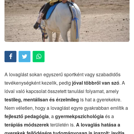
A lovaglást sokan egyszerű sportként vagy szabadidős
tevékenységként kezelik, pedig
jóval többről van szó
. A
lóval való kapcsolat összetett tanulási folyamat, amely
testileg, mentálisan és érzelmileg
is hat a gyerekekre.
Nem véletlen, hogy a lovaglást egyre gyakrabban említik a
fejlesztő pedagógia
, a
gyermekpszichológia
és a
terápiás módszerek
területén is.
A lovaglás hatása a
gyerekek fejlődésére tudományosan is igazolt: javítja