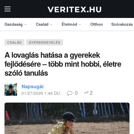
Gazdaság
Család
Életmód
Otthon
Szórakozás
CSALÁD
GYEREKNEVELÉS
A lovaglás hatása a gyerekek
fejlődésére – több mint hobbi, életre
szóló tanulás
Napsugár
0
2
01/27/2026 1:46 DU.