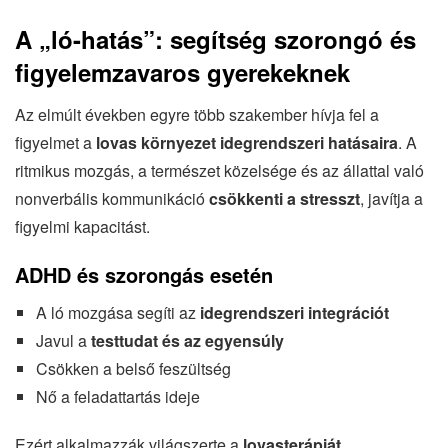
A „ló-hatás”: segítség szorongó és
figyelemzavaros gyerekeknek
Az elmúlt években egyre több szakember hívja fel a
figyelmet a
lovas környezet idegrendszeri hatásaira
. A
ritmikus mozgás, a természet közelsége és az állattal való
nonverbális kommunikáció
csökkenti a stresszt
, javítja a
figyelmi kapacitást.
ADHD és szorongás esetén
A ló mozgása segíti az
idegrendszeri integrációt
Javul a
testtudat és az egyensúly
Csökken a belső feszültség
Nő a feladattartás ideje
Ezért alkalmazzák világszerte a
lovasterápiát