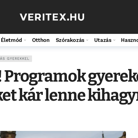
Életmód
Otthon
Szórakozás
Utazás
Haszn
ÁS GYEREKKEL
! Programok gyerek
t kár lenne kihagy