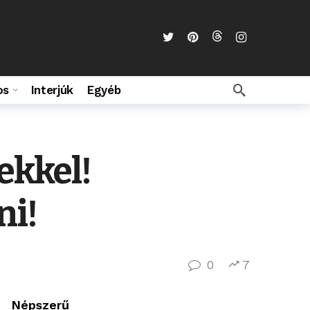
os
Interjúk
Egyéb
ekkel!
ni!
0
7
Népszerű