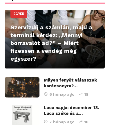
EGYÉB
Szervízdíj a számlán, majd a
terminál kérdez: „Mennyi
borravalót ad?” – Miért
fizessen a vendég még
egyszer?
Milyen fenyőt válasszak
karácsonyra?…
6 hónap ago
18
Luca napja: december 13. –
Luca széke és a…
7 hónap ago
18