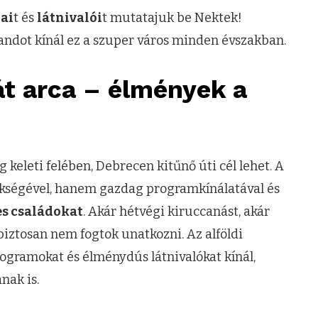
ai
t és
látnivalói
t mutatajuk be Nektek!
andot kínál ez a szuper város minden évszakban.
t arca – élmények a
keleti felében, Debrecen kitűnő úti cél lehet. A
ökségével, hanem gazdag programkínálatával és
es családokat
. Akár hétvégi kiruccanást, akár
iztosan nem fogtok unatkozni. Az alföldi
ramokat és élménydús látnivalókat kínál,
nak is.