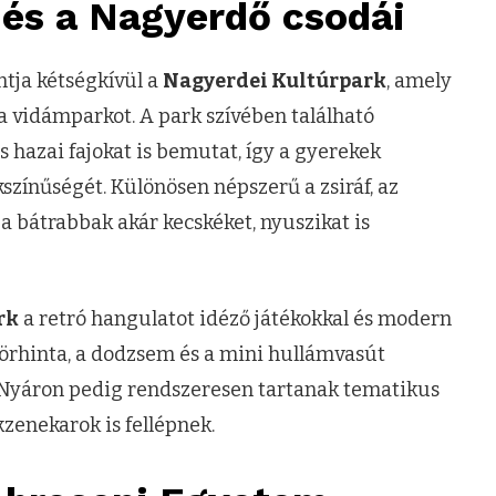
 és a Nagyerdő csodái
tja kétségkívül a
Nagyerdei Kultúrpark
, amely
 a vidámparkot. A park szívében található
s hazai fajokat is bemutat, így a gyerekek
színűségét. Különösen népszerű a zsiráf, az
 a bátrabbak akár kecskéket, nyuszikat is
rk
a retró hangulatot idéző játékokkal és modern
körhinta, a dodzsem és a mini hullámvasút
. Nyáron pedig rendszeresen tartanak tematikus
zenekarok is fellépnek.