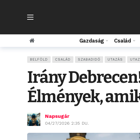
Gazdaság
Család
BELFÖLD
CSALÁD
SZABADIDŐ
UTAZÁS
UTAZ
Irány Debrecen
Élmények, amike
Napsugár
04/27/2026 2:35 DU.