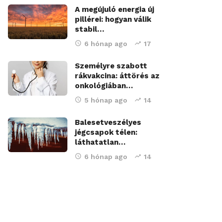
A megújuló energia új
pillérei: hogyan válik
stabil…
6 hónap ago
17
Személyre szabott
rákvakcina: áttörés az
onkológiában…
5 hónap ago
14
Balesetveszélyes
jégcsapok télen:
láthatatlan…
6 hónap ago
14