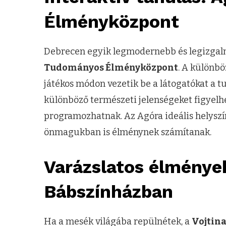
Élményközpont
Debrecen egyik legmodernebb és legizga
Tudományos Élményközpont
. A különbö
játékos módon vezetik be a látogatókat a 
különböző természeti jelenségeket figyelhet
programozhatnak. Az Agóra ideális helysz
önmagukban is élménynek számítanak.
V
arázslatos élmények
Bábszínházban
Ha a mesék világába repülnétek, a
Vojtin