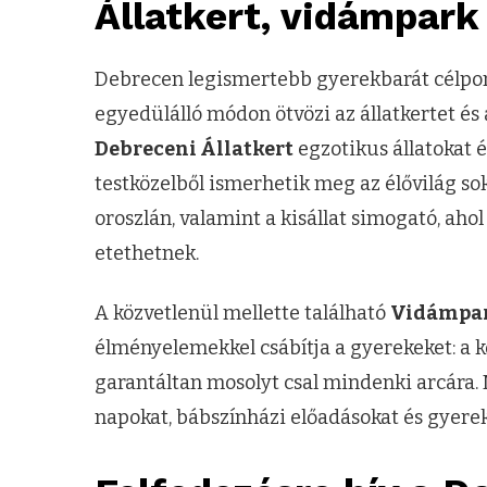
Állatkert, vidámpark
Debrecen legismertebb gyerekbarát célpon
egyedülálló módon ötvözi az állatkertet és
Debreceni Állatkert
egzotikus állatokat é
testközelből ismerhetik meg az élővilág sok
oroszlán, valamint a kisállat simogató, ahol
etethetnek.
A közvetlenül mellette található
Vidámpa
élményelemekkel csábítja a gyerekeket: a 
garantáltan mosolyt csal mindenki arcára
napokat, bábszínházi előadásokat és gyerek