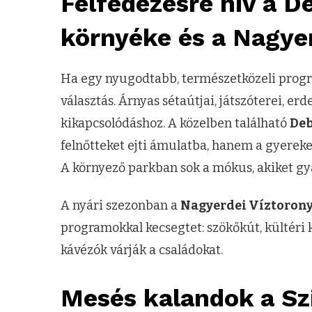
Felfedezésre hív a 
környéke és a Nagye
Ha egy nyugodtabb, természetközeli progr
választás. Árnyas sétaútjai, játszóterei, er
kikapcsolódáshoz. A közelben található
Deb
felnőtteket ejti ámulatba, hanem a gyerekek 
A környező parkban sok a mókus, akiket gya
A nyári szezonban a
Nagyerdei Víztoron
programokkal kecsegtet: szökőkút, kültéri k
kávézók várják a családokat.
Mesés kalandok a
Sz