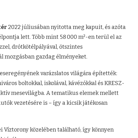
tér
2022 júliusában nyitotta meg kapuit, és azóta
lpontja lett. Több mint 58 000 m²-en terül el az
zzel, drótkötélpályával, ötszintes
ál mozgásban gazdag élményeket.
seregényének varázslatos világára építették:
iváros boltokkal, iskolával, kávézókkal és KRESZ-
aktív mesevilágba. A tematikus elemek mellett
utók vezetésére is – így a kicsik játékosan
i Víztorony közelében található, így könnyen