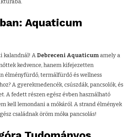
uktúrába.
ában: Aquaticum
zi kalandnál! A
Debreceni Aquaticum
amely a
nőttek kedvence, hanem kifejezetten
n élményfürdő, termálfürdő és wellness
phoz? A gyerekmedencék, csúszdák, pancsolók, és
ket. A fedett részen egész évben használható
sem kell lemondani a mókáról. A strand élmények
z egész családnak öröm móka pancsolás!
 Agóra Tudományos