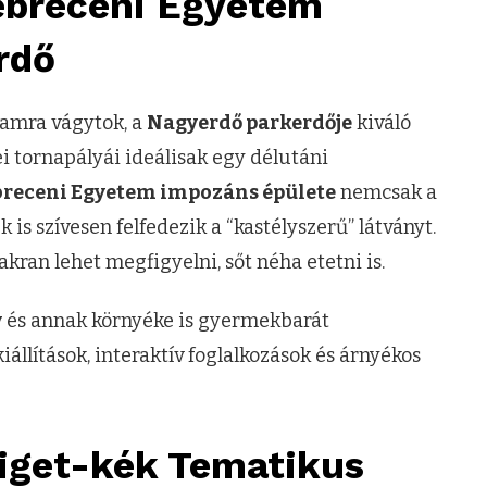
Debreceni Egyetem
rdő
amra vágytok, a
Nagyerdő parkerdője
kiváló
dei tornapályái ideálisak egy délutáni
receni Egyetem impozáns épülete
nemcsak a
is szívesen felfedezik a “kastélyszerű” látványt.
kran lehet megfigyelni, sőt néha etetni is.
y
és annak környéke is gyermekbarát
iállítások, interaktív foglalkozások és árnyékos
iget-kék Tematikus