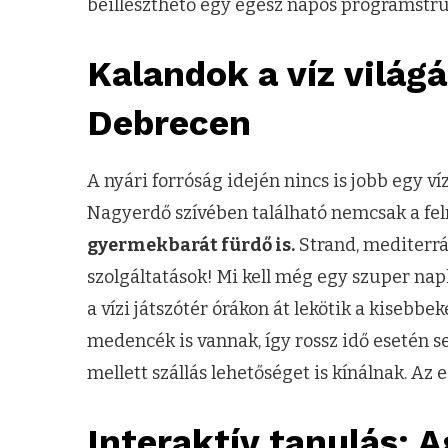
beilleszthető egy egész napos programstr
Kalandok a víz világ
Debrecen
A nyári forróság idején nincs is jobb egy ví
Nagyerdő szívében található nemcsak a fel
gyermekbarát fürdő is.
Strand, mediterrá
szolgáltatások! Mi kell még egy szuper na
a vízi játszótér órákon át lekötik a kisebbe
medencék is vannak, így rossz idő esetén 
mellett szállás lehetőséget is kínálnak. A
Interaktív tanulás: