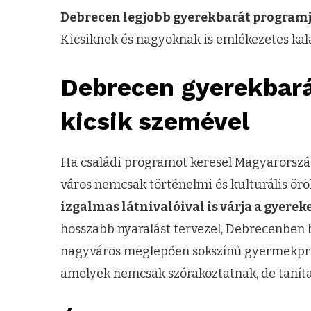
Debrecen legjobb gyerekbarát programj
Kicsiknek és nagyoknak is emlékezetes kal
Debrecen gyerekbará
kicsik szemével
Ha családi programot keresel Magyarország 
város nemcsak történelmi és kulturális ör
izgalmas látnivalóival is várja a gyerek
hosszabb nyaralást tervezel, Debrecenben b
nagyváros meglepően sokszínű gyermekprog
amelyek nemcsak szórakoztatnak, de taníta