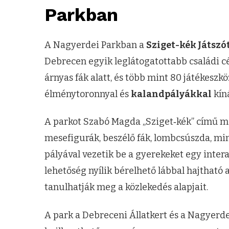
Parkban
A Nagyerdei Parkban a
Sziget-kék Játszó
Debrecen egyik leglátogatottabb családi cé
árnyas fák alatt, és több mint 80 játékeszkö
élménytoronnyal és
kalandpályákkal
kín
A parkot Szabó Magda „Sziget‑kék” című me
mesefigurák, beszélő fák, lombcsúszda, min
pályával vezetik be a gyerekeket egy inter
lehetőség nyílik bérelhető lábbal hajtható a
tanulhatják meg a közlekedés alapjait.
A park a Debreceni Állatkert és a Nagyerde