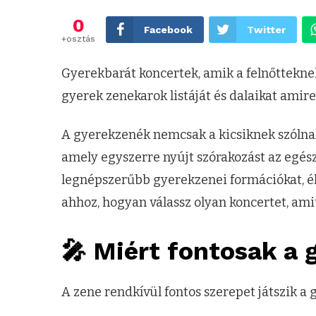
0
Facebook
Twitter
+osztás
Gyerekbarát koncertek, amik a felnőttekne
gyerek zenekarok listáját és dalaikat amire
A gyerekzenék nemcsak a kicsiknek szólnak!
amely egyszerre nyújt szórakozást az egés
legnépszerűbb gyerekzenei formációkat, élő
ahhoz, hogyan válassz olyan koncertet, amit 
🎤 Miért fontosak a
A zene rendkívül fontos szerepet játszik a