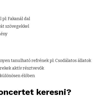
 pl: Fakanál dal
át szövegekkel
mény
nyen tanulható refrének pl: Csodálatos állatok
erekek aktív résztvevők
, különösen élőben
oncertet keresni?