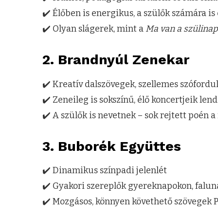
✔️ Élőben is energikus, a szülők számára is
✔️ Olyan slágerek, mint a
Ma van a szülina
2.
Brandnyúl Zenekar
✔️ Kreatív dalszövegek, szellemes szófordul
✔️ Zeneileg is sokszínű, élő koncertjeik len
✔️ A szülők is nevetnek – sok rejtett poén a 
3.
Buborék Együttes
✔️ Dinamikus színpadi jelenlét
✔️ Gyakori szereplők gyereknapokon, falu
✔️ Mozgásos, könnyen követhető szövegek P