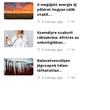
A megújuló energia új
pillérei: hogyan válik
stabil…
6 hónap ago
17
Személyre szabott
rákvakcina: áttörés az
onkológiában…
5 hónap ago
14
Balesetveszélyes
jégcsapok télen:
láthatatlan…
6 hónap ago
14