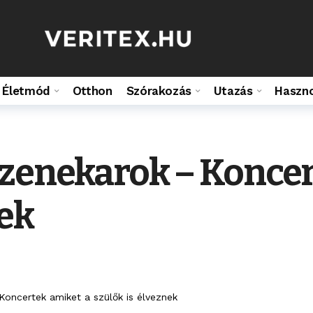
Életmód
Otthon
Szórakozás
Utazás
Haszn
zenekarok – Koncer
nek