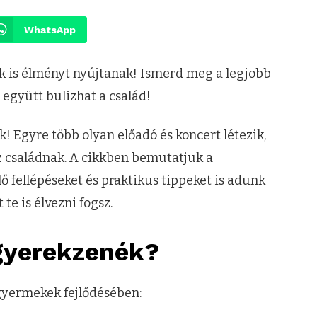
WhatsApp
k is élményt nyújtanak! Ismerd meg a legjobb
 együtt bulizhat a család!
 Egyre több olyan előadó és koncert létezik,
z családnak. A cikkben bemutatjuk a
 fellépéseket és praktikus tippeket is adunk
te is élvezni fogsz.
 gyerekzenék?
 gyermekek fejlődésében: