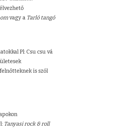
 élvezhető
pom
vagy a
Tarló tangó
atokkal Pl: Csu csu vá
dületesek
felnőtteknek is szól
napokon
l:
Tanyasi rock & roll