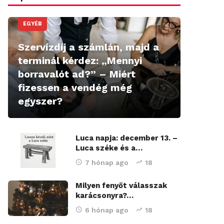
EGYÉB
Szervízdíj a számlán, majd a
terminál kérdez: „Mennyi
borravalót ad?” – Miért
fizessen a vendég még
egyszer?
Luca napja: december 13. –
Luca széke és a…
7 hónap ago
18
Milyen fenyőt válasszak
karácsonyra?…
6 hónap ago
18