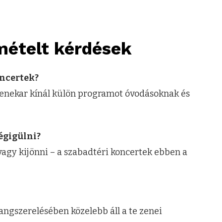
mételt kérdések
oncertek?
 zenekar kínál külön programot óvodásoknak és
égigülni?
vagy kijönni – a szabadtéri koncertek ebben a
angszerelésében közelebb áll a te zenei