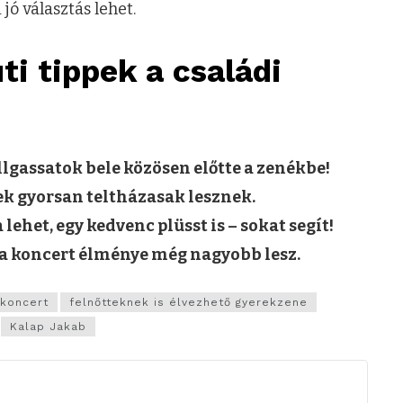
jó választás lehet.
ti tippek a családi
llgassatok bele közösen előtte a zenékbe!
ek gyorsan teltházasak lesznek.
 lehet, egy kedvenc plüsst is – sokat segít!
y a koncert élménye még nagyobb lesz.
 koncert
felnőtteknek is élvezhető gyerekzene
Kalap Jakab