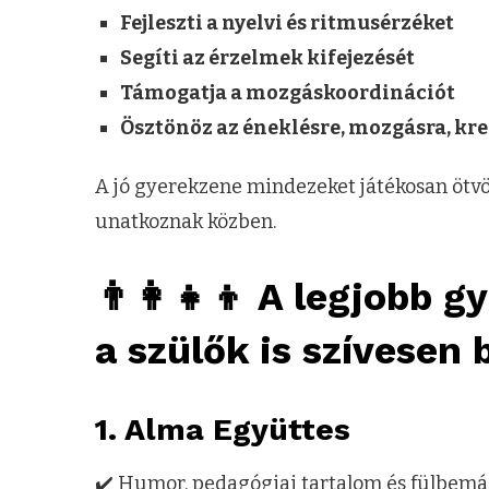
Fejleszti a nyelvi és ritmusérzéket
Segíti az érzelmek kifejezését
Támogatja a mozgáskoordinációt
Ösztönöz az éneklésre, mozgásra, kre
A jó gyerekzene mindezeket játékosan ötvöz
unatkoznak közben.
👨‍👩‍👧‍👦 A legjobb
a szülők is szívesen
1.
Alma Együttes
✔️ Humor, pedagógiai tartalom és fülbemá