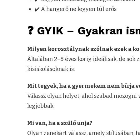
✔️ A hangerő ne legyen túl erős
❓ GYIK – Gyakran is
Milyen korosztálynak szólnak ezek a k
Általában 2–8 éves korig ideálisak, de sok
kisiskolásoknak is.
Mit tegyek, ha a gyermekem nem bírja v
Válassz olyan helyet, ahol szabad mozogni 
legjobbak.
Mi van, ha a szülő unja?
Olyan zenekart válassz, amely stílusában, h