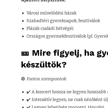
Városi művelődési házak
Szabadtéri gyereknapok, fesztiválok
Plázák családi hétvégéi
Országos gyermekfesztiválok (pl. Gyere
🎫 Mire figyelj, ha 
készültök?
🟢
Fontos szempontok:
✔️ A koncert hossza ne legyen hosszabb 
✔️ Interaktív legyen, ne csak nézőként ü
✔️ Legyen lehetőség mozogni, táncolni