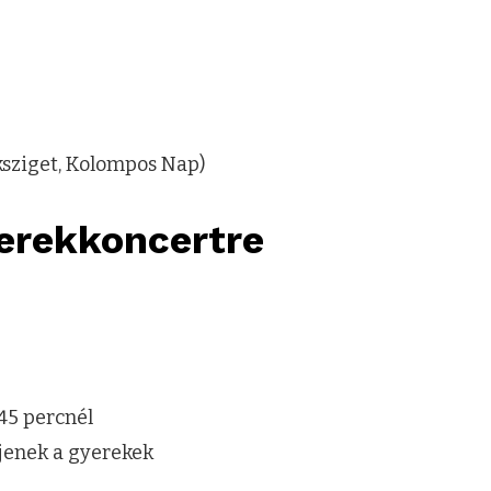
ksziget, Kolompos Nap)
gyerekkoncertre
45 percnél
ljenek a gyerekek