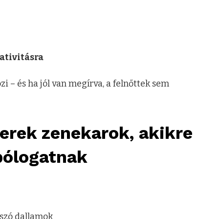
ativitásra
i – és ha jól van megírva, a felnőttek sem
 gyerek zenekarok, akikre
 bólogatnak
szó dallamok