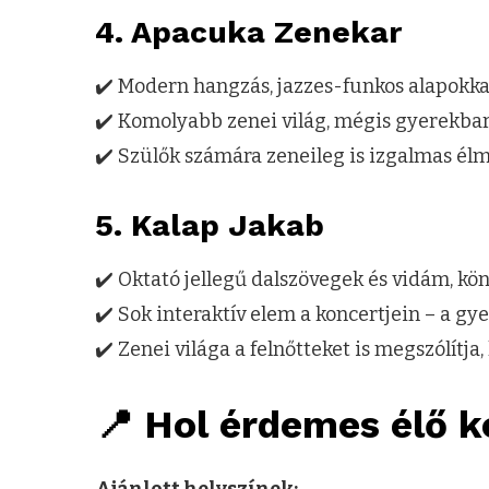
4.
Apacuka Zenekar
✔️ Modern hangzás, jazzes-funkos alapokkal
✔️ Komolyabb zenei világ, mégis gyerekbar
✔️ Szülők számára zeneileg is izgalmas él
5.
Kalap Jakab
✔️ Oktató jellegű dalszövegek és vidám, kön
✔️ Sok interaktív elem a koncertjein – a gy
✔️ Zenei világa a felnőtteket is megszólítja
📍 Hol érdemes élő k
Ajánlott helyszínek: