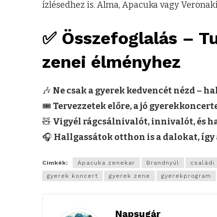
ízlésedhez is. Alma, Apacuka vagy Veronaki 
✅ Összefoglalás – Tu
zenei élményhez
🎶
Ne csak a gyerek kedvencét nézd – ha
🎟️
Tervezzetek előre, a jó gyerekkoncert
🧸
Vigyél rágcsálnivalót, innivalót, és ha
🎧
Hallgassátok otthon is a dalokat, íg
Címkék:
Apacuka zenekar
Brandnyúl
családi
gyerek koncert
gyerek zene
gyerekprogram
Napsugár