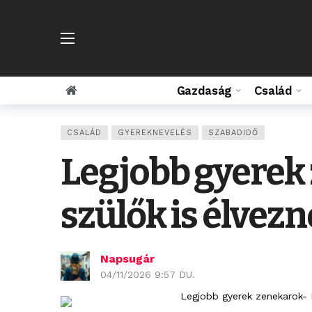
Gazdaság
Család
CSALÁD
GYEREKNEVELÉS
SZABADIDŐ
Legjobb gyerek 
szülők is élvez
Napsugár
04/11/2026 9:57 DU.