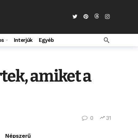
os
Interjúk
Egyéb
tek, amiket a
0
31
Népszerű