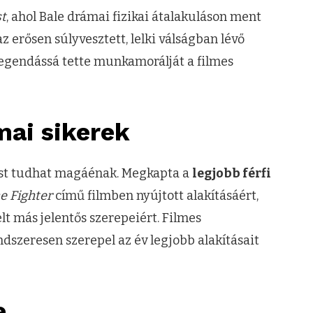
t
, ahol Bale drámai fizikai átalakuláson ment
az erősen súlyvesztett, lelki válságban lévő
s legendássá tette munkamorálját a filmes
mai sikerek
lést tudhat magáénak. Megkapta a
legjobb férfi
e Fighter
című filmben nyújtott alakításáért,
lt más jelentős szerepeiért. Filmes
endszeresen szerepel az év legjobb alakításait
e