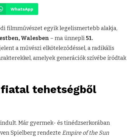
WhatsApp
odi filmművészet egyik legelismertebb alakja,
estben, Walesben
– ma ünnepli
51.
jelent a művészi elköteleződéssel, a radikális
karakterekkel, amelyek generációk szívébe íródtak
 fiatal tehetségből
n indult. Már gyermek- és tinédzserkorában
teven Spielberg rendezte
Empire of the Sun