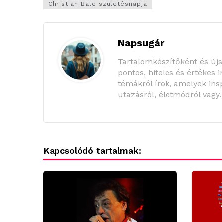
Christian Bale születésnapja
Napsugár
Tartalomkészítőként és új
pontos, hiteles és értékes 
témákról írok, amelyek insp
utazásról, életmódról vagy
Kapcsolódó tartalmak: