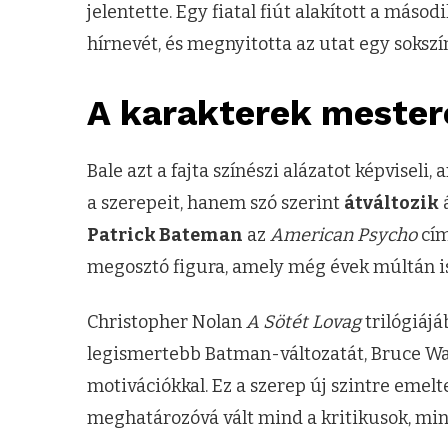
jelentette. Egy fiatal fiút alakított a más
hírnevét, és megnyitotta az utat egy sokszín
A karakterek mester
Bale azt a fajta színészi alázatot képvisel
a szerepeit, hanem szó szerint
átváltozik
á
Patrick Bateman
az
American Psycho
cím
megosztó figura, amely még évek múltán i
Christopher Nolan
A Sötét Lovag
trilógiáj
legismertebb Batman-változatát, Bruce Way
motivációkkal. Ez a szerep új szintre emelt
meghatározóvá vált mind a kritikusok, mi