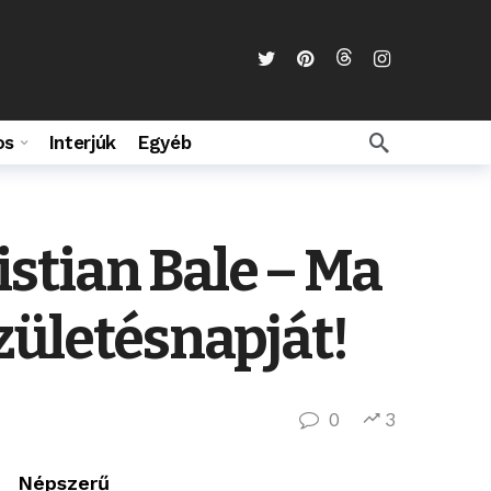
os
Interjúk
Egyéb
stian Bale – Ma
zületésnapját!
0
3
Népszerű