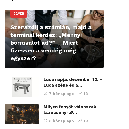
EGYÉB
Szervízdíj a számlán, majd a
terminál kérdez: „Mennyi
borravalót ad?” – Miért
fizessen a vendég még
egyszer?
Luca napja: december 13. –
Luca széke és a…
7 hónap ago
18
Milyen fenyőt válasszak
karácsonyra?…
6 hónap ago
18