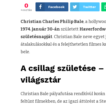
0
Facebook
Twitter
+osztás
Christian Charles Philip Bale
, a hollywo
1974. január 30-án
született
Haverfordw
születésnapját
. Christian Bale neve egyet 
átalakulásokkal és a felejthetetlen filmes 
bele.
A csillag születése –
világsztár
Christian Bale pályafutása rendkívül korá
feltűnt filmekben, de az igazi áttörést a S