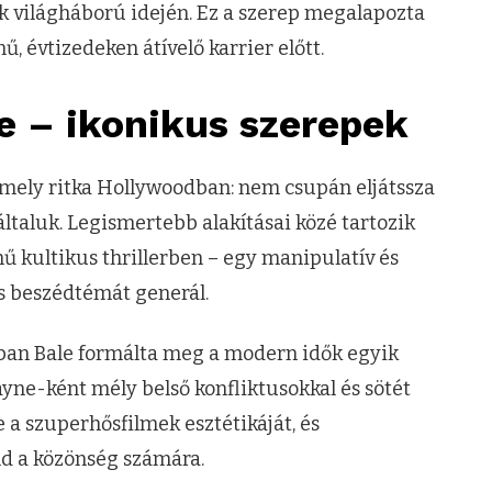
odik világháború idején. Ez a szerep megalapozta
ű, évtizedeken átívelő karrier előtt.
e – ikonikus szerepek
i, amely ritka Hollywoodban: nem csupán eljátssza
ltaluk. Legismertebb alakításai közé tartozik
ű kultikus thrillerben – egy manipulatív és
s beszédtémát generál.
ában Bale formálta meg a modern idők egyik
ne-ként mély belső konfliktusokkal és sötét
e a szuperhősfilmek esztétikáját, és
nd a közönség számára.