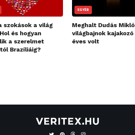
EGYÉB
a szokások a világ
Meghalt Dudás Mikló
 Hol és hogyan
világbajnok kajakozó
lik a szerelmet
éves volt
ól Brazíliáig?