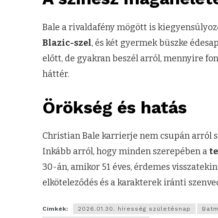
Bale a rivaldafény mögött is kiegyensúlyozo
Blazic-szel
, és két gyermek büszke édesap
előtt, de gyakran beszél arról, mennyire fo
háttér.
Örökség és hatás
Christian Bale karrierje nem csupán arról s
Inkább arról, hogy minden szerepében a
te
30-án, amikor 51 éves, érdemes visszatekin
elköteleződés és a karakterek iránti szenve
Címkék:
2026.01.30. híresség születésnap
Batm