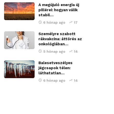
A megújuló energia új
pillérei: hogyan válik
stabil…
6 hónap ago
17
Személyre szabott
rákvakcina: áttörés az
onkológiában…
5 hónap ago
14
Balesetveszélyes
jégcsapok télen:
láthatatlan…
6 hónap ago
14