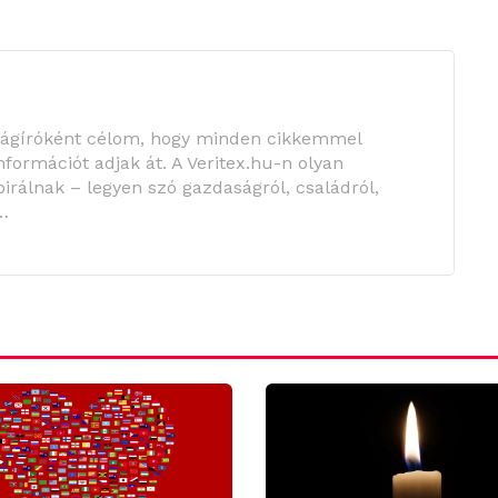
ságíróként célom, hogy minden cikkemmel
információt adjak át. A Veritex.hu-n olyan
irálnak – legyen szó gazdaságról, családról,
…