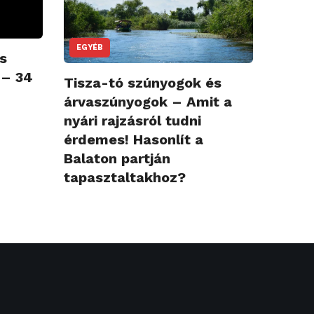
EGYÉB
s
 – 34
Tisza-tó szúnyogok és
árvaszúnyogok – Amit a
nyári rajzásról tudni
érdemes! Hasonlít a
Balaton partján
tapasztaltakhoz?