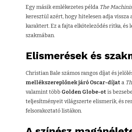
Egy másik emlékezetes példa
The Machinis
keresztül azért, hogy hitelesen adja vissza 
karaktert. Ez a fajta elköteleződés ritka, é
szakmában.
Elismerések és szak
Christian Bale számos rangos díjat és jelö
mellékszereplőnek járó Oscar-díjat
a
Th
valamint több
Golden Globe-ot
is bezsebe
teljesítményeit világszerte elismerik, és r
felsorakoztató listákon.
A színész magánélet