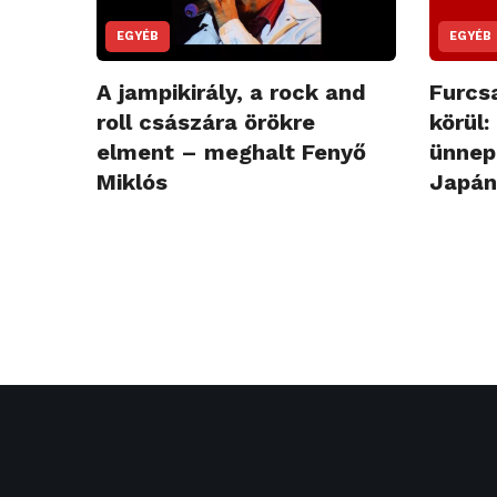
EGYÉB
EGYÉB
A jampikirály, a rock and
Furcs
roll császára örökre
körül:
elment – meghalt Fenyő
ünnep
Miklós
Japánt