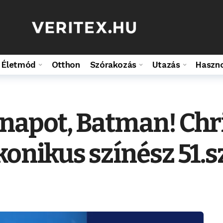
Életmód
Otthon
Szórakozás
Utazás
Haszn
napot, Batman! Chri
konikus színész 51.s