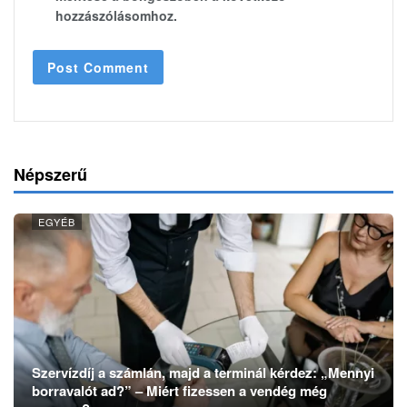
hozzászólásomhoz.
Népszerű
EGYÉB
Szervízdíj a számlán, majd a terminál kérdez: „Mennyi
borravalót ad?” – Miért fizessen a vendég még