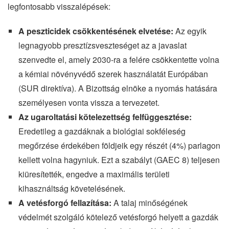
legfontosabb visszalépések:
A peszticidek csökkentésének elvetése:
Az egyik
legnagyobb presztízsveszteséget az a javaslat
szenvedte el, amely 2030-ra a felére csökkentette volna
a kémiai növényvédő szerek használatát Európában
(SUR direktíva). A Bizottság elnöke a nyomás hatására
személyesen vonta vissza a tervezetet.
Az ugaroltatási kötelezettség felfüggesztése:
Eredetileg a gazdáknak a biológiai sokféleség
megőrzése érdekében földjeik egy részét (4%) parlagon
kellett volna hagyniuk. Ezt a szabályt (GAEC 8) teljesen
kiüresítették, engedve a maximális területi
kihasználtság követelésének.
A vetésforgó fellazítása:
A talaj minőségének
védelmét szolgáló kötelező vetésforgó helyett a gazdák