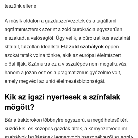
teszünk ellene.
A másik oldalon a gazdaszervezetek és a tagállami
agrárminiszterek szerint a zöld bürokrácia egyszerűen
elszakadt a valóságtól. Úgy vélik, a bürokratikus asztalnál
kitalált, túlzottan idealista
EU zöld szabályok
éppen
azokat tették volna tönkre, akik az európai élelmiszert
előállítják. Számukra ez a visszalépés nem megalkuvás,
hanem a józan ész és a pragmatizmus győzelme volt,
amely megvédi az unió élelmezésbiztonságát.
Kik az igazi nyertesek a színfalak
mögött?
Bár a traktorokon többnyire egyszerű, a megélhetésükért
küzdő kis- és közepes gazdák ültek, a környezetvédelmi
szabályok lazításának legnagyobb haszonélvezői az agrár-