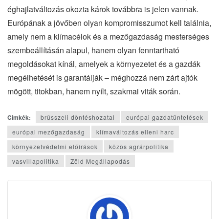
éghajlatváltozás okozta károk továbbra is jelen vannak.
Európának a jövőben olyan kompromisszumot kell találnia,
amely nem a klímacélok és a mezőgazdaság mesterséges
szembeállításán alapul, hanem olyan fenntartható
megoldásokat kínál, amelyek a környezetet és a gazdák
megélhetését is garantálják – méghozzá nem zárt ajtók
mögött, titokban, hanem nyílt, szakmai viták során.
Címkék:
brüsszeli döntéshozatal
európai gazdatüntetések
európai mezőgazdaság
klímaváltozás elleni harc
környezetvédelmi előírások
közös agrárpolitika
vasvillapolitika
Zöld Megállapodás