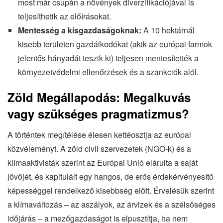
most már csupán a növények diverzifikációjával is
teljesíthetik az előírásokat.
Mentesség a kisgazdaságoknak:
A 10 hektárnál
kisebb területen gazdálkodókat (akik az európai farmok
jelentős hányadát teszik ki) teljesen mentesítették a
környezetvédelmi ellenőrzések és a szankciók alól.
Zöld Megállapodás: Megalkuvás
vagy szükséges pragmatizmus?
A történtek megítélése élesen kettéosztja az európai
közvéleményt. A zöld civil szervezetek (NGO-k) és a
klímaaktivisták szerint az Európai Unió elárulta a saját
jövőjét, és kapitulált egy hangos, de erős érdekérvényesítő
képességgel rendelkező kisebbség előtt. Érvelésük szerint
a klímaváltozás – az aszályok, az árvizek és a szélsőséges
időjárás – a mezőgazdaságot is elpusztítja, ha nem