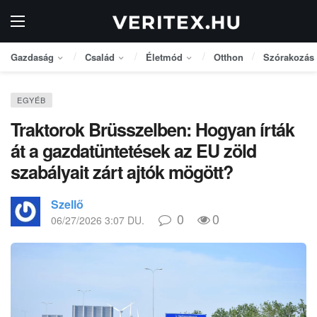
Gazdaság
Család
Életmód
Otthon
Szórakozás
EGYÉB
Traktorok Brüsszelben: Hogyan írták
át a gazdatüntetések az EU zöld
szabályait zárt ajtók mögött?
Szellő
0
0
06/27/2026 3:07 DU.