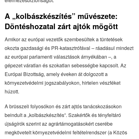
élelmezésbiztonságot.
A „kolbászkészítés” művészete:
Döntéshozatal zárt ajtók mögött
Amikor az európai vezetők szembesültek a tüntetések
okozta gazdasági és PR-katasztrófával – ráadásul mindezt
az európai parlamenti választások árnyékában –, a
gépezet váratlan és szokatlan sebességbe kapcsolt. Az
Európai Bizottság, amely éveken át dolgozott a
környezetvédelmi jogszabályokon, hirtelen vészféket
húzott.
A brüsszeli folyosókon és zárt ajtós tanácskozásokon
beindult a „kolbászkészítés”. Szakértők és tényfeltáró
újságírók szerint az agrártámogatásokért cserébe
megkövetelt környezetvédelmi feltételrendszer (a Közös