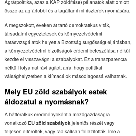
Agrárpolitika, azaz a KAP zöldítése) pillanatok alatt omlott
össze az agrárlobbi és a tagállami miniszterek nyomására.
A megszokott, éveken át tartó demokratikus viták,
társadalmi egyeztetések és környezetvédelmi
hatásvizsgálatok helyett a Bizottság sürgősségi eljárásban,
a környezetvédelmi bizottságok érdemi beleszólása nélkül
kezdte el visszavágni a szabályokat. Ez a transzparencia
nélküli folyamat rávilágított arra, hogy politikai
válsághelyzetben a klímacélok másodlagossá válhatnak.
Mely EU zöld szabályok estek
áldozatul a nyomásnak?
A háttéralkuk eredményeként a mezőgazdaságra
vonatkozó
EU zöld szabályok
jelentős részét vagy
teljesen eltörölték, vagy radikálisan fellazították. Íme a