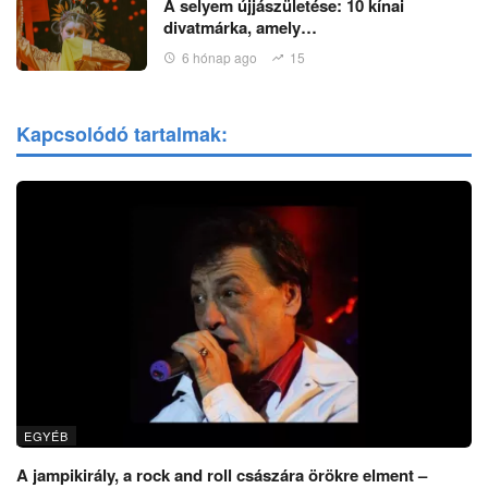
A selyem újjászületése: 10 kínai
divatmárka, amely…
6 hónap ago
15
Kapcsolódó tartalmak:
EGYÉB
A jampikirály, a rock and roll császára örökre elment –