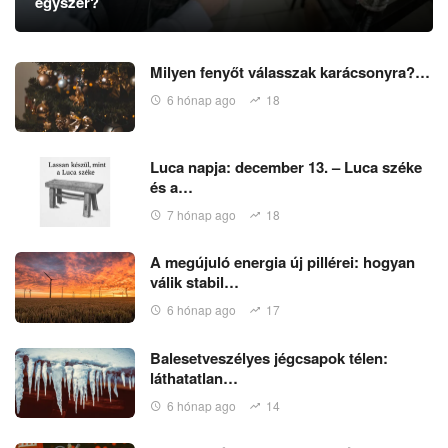
egyszer?
Milyen fenyőt válasszak karácsonyra?…
6 hónap ago
18
Luca napja: december 13. – Luca széke
és a…
7 hónap ago
18
A megújuló energia új pillérei: hogyan
válik stabil…
6 hónap ago
17
Balesetveszélyes jégcsapok télen:
láthatatlan…
6 hónap ago
14