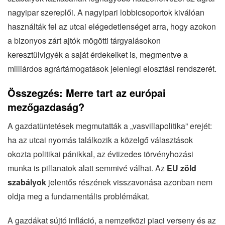
nagyipar szereplői. A nagyipari lobbicsoportok kiválóan
használták fel az utcai elégedetlenséget arra, hogy azokon
a bizonyos zárt ajtók mögötti tárgyalásokon
keresztülvigyék a saját érdekeiket is, megmentve a
milliárdos agrártámogatások jelenlegi elosztási rendszerét.
Összegzés: Merre tart az európai
mezőgazdaság?
A gazdatüntetések megmutatták a „vasvillapolitika” erejét:
ha az utcai nyomás találkozik a közelgő választások
okozta politikai pánikkal, az évtizedes törvényhozási
munka is pillanatok alatt semmivé válhat. Az
EU zöld
szabályok
jelentős részének visszavonása azonban nem
oldja meg a fundamentális problémákat.
A gazdákat sújtó infláció, a nemzetközi piaci verseny és az