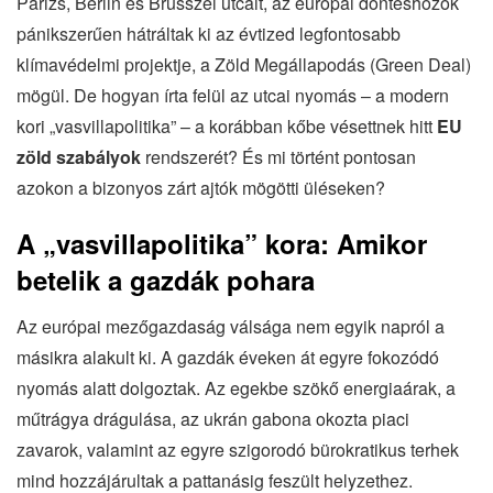
Párizs, Berlin és Brüsszel utcáit, az európai döntéshozók
pánikszerűen hátráltak ki az évtized legfontosabb
klímavédelmi projektje, a Zöld Megállapodás (Green Deal)
mögül. De hogyan írta felül az utcai nyomás – a modern
kori „vasvillapolitika” – a korábban kőbe vésettnek hitt
EU
zöld szabályok
rendszerét? És mi történt pontosan
azokon a bizonyos zárt ajtók mögötti üléseken?
A „vasvillapolitika” kora: Amikor
betelik a gazdák pohara
Az európai mezőgazdaság válsága nem egyik napról a
másikra alakult ki. A gazdák éveken át egyre fokozódó
nyomás alatt dolgoztak. Az egekbe szökő energiaárak, a
műtrágya drágulása, az ukrán gabona okozta piaci
zavarok, valamint az egyre szigorodó bürokratikus terhek
mind hozzájárultak a pattanásig feszült helyzethez.