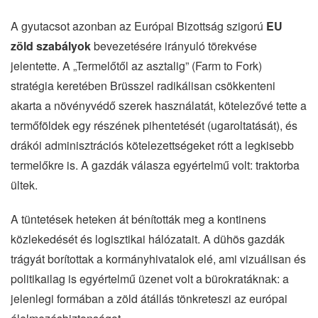
A gyutacsot azonban az Európai Bizottság szigorú
EU
zöld szabályok
bevezetésére irányuló törekvése
jelentette. A „Termelőtől az asztalig” (Farm to Fork)
stratégia keretében Brüsszel radikálisan csökkenteni
akarta a növényvédő szerek használatát, kötelezővé tette a
termőföldek egy részének pihentetését (ugaroltatását), és
drákói adminisztrációs kötelezettségeket rótt a legkisebb
termelőkre is. A gazdák válasza egyértelmű volt: traktorba
ültek.
A tüntetések heteken át bénították meg a kontinens
közlekedését és logisztikai hálózatait. A dühös gazdák
trágyát borítottak a kormányhivatalok elé, ami vizuálisan és
politikailag is egyértelmű üzenet volt a bürokratáknak: a
jelenlegi formában a zöld átállás tönkreteszi az európai