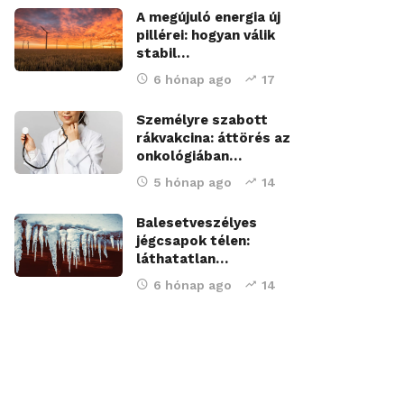
A megújuló energia új
pillérei: hogyan válik
stabil…
6 hónap ago
17
Személyre szabott
rákvakcina: áttörés az
onkológiában…
5 hónap ago
14
Balesetveszélyes
jégcsapok télen:
láthatatlan…
6 hónap ago
14