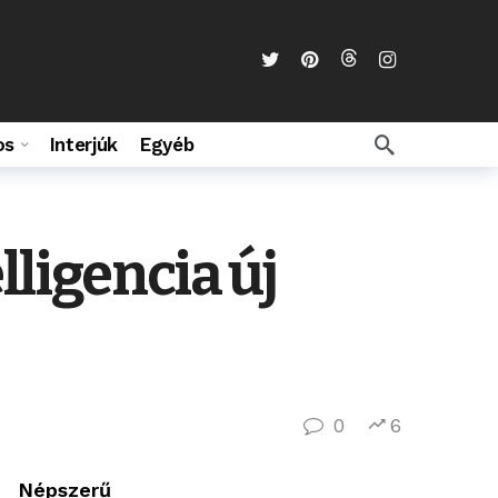
os
Interjúk
Egyéb
ligencia új
0
6
Népszerű