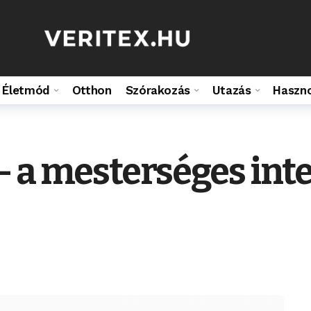
Életmód
Otthon
Szórakozás
Utazás
Haszn
 a mesterséges intel