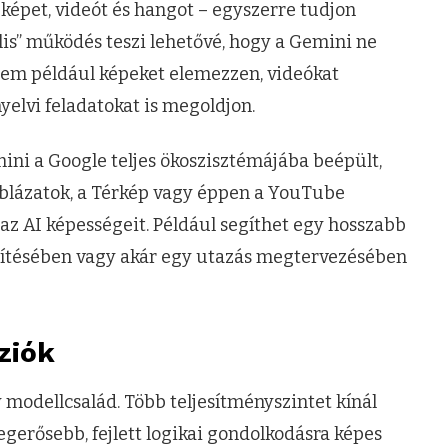
 képet, videót és hangot – egyszerre tudjon
lis” működés teszi lehetővé, hogy a Gemini ne
nem például képeket elemezzen, videókat
yelvi feladatokat is megoldjon.
ni a Google teljes ökoszisztémájába beépült,
blázatok, a Térkép vagy éppen a YouTube
 az AI képességeit. Például segíthet egy hosszabb
szítésében vagy akár egy utazás megtervezésében
ziók
odellcsalád. Több teljesítményszintet kínál
egerősebb, fejlett logikai gondolkodásra képes