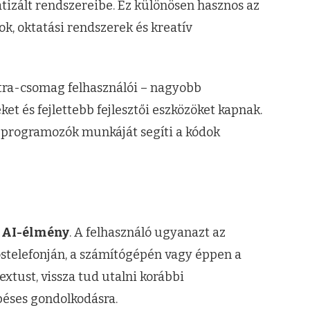
izált rendszereibe. Ez különösen hasznos az
ok, oktatási rendszerek és kreatív
Ultra-csomag felhasználói – nagyobb
et és fejlettebb fejlesztői eszközöket kapnak.
 a programozók munkáját segíti a kódok
 AI-élmény
. A felhasználó ugyanazt az
kostelefonján, a számítógépén vagy éppen a
tust, vissza tud utalni korábbi
péses gondolkodásra.