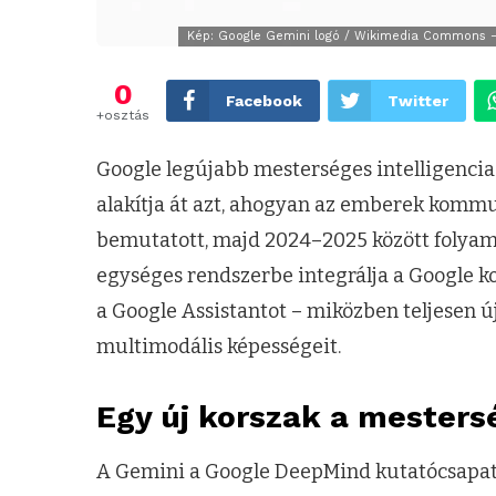
Kép: Google Gemini logó / Wikimedia Commons – Kö
0
Facebook
Twitter
+osztás
Google legújabb mesterséges intelligencia
alakítja át azt, ahogyan az emberek kommu
bemutatott, majd 2024–2025 között folyamat
egységes rendszerbe integrálja a Google ko
a Google Assistantot – miközben teljesen ú
multimodális képességeit.
Egy új korszak a mesters
A Gemini a Google DeepMind kutatócsapatán