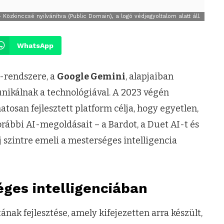
zkinccsé nyilvánítva (Public Domain), a logó védjegyoltalom alatt áll.
WhatsApp
-rendszere, a
Google Gemini
, alapjaiban
nikálnak a technológiával. A 2023 végén
osan fejlesztett platform célja, hogy egyetlen,
rábbi AI-megoldásait – a Bardot, a Duet AI-t és
j szintre emeli a mesterséges intelligencia
éges intelligenciában
ak fejlesztése, amely kifejezetten arra készült,