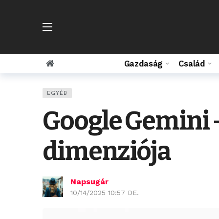
Gazdaság
Család
EGYÉB
Google Gemini –
dimenziója
Napsugár
10/14/2025 10:57 DE.