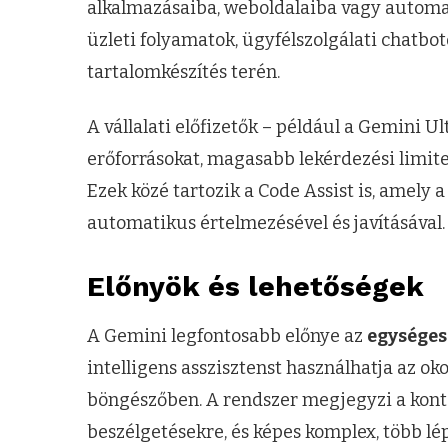
alkalmazásaiba, weboldalaiba vagy automat
üzleti folyamatok, ügyfélszolgálati chatbot
tartalomkészítés terén.
A vállalati előfizetők – például a Gemini 
erőforrásokat, magasabb lekérdezési limitek
Ezek közé tartozik a Code Assist is, amely
automatikus értelmezésével és javításával.
Előnyök és lehetőségek
A Gemini legfontosabb előnye az
egységes
intelligens asszisztenst használhatja az o
böngészőben. A rendszer megjegyzi a kontex
beszélgetésekre, és képes komplex, több lé