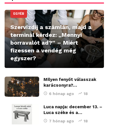
EGYÉB
Szervízdíj a számlán, majd a
terminál kérdez: „Mennyi
borravalót ad?” – Miért
fizessen a vendég még
egyszer?
Milyen fenyőt válasszak
karácsonyra?…
6 hónap ago
18
Luca napja: december 13. –
Luca széke és a…
7 hónap ago
18