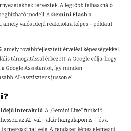
örnyezetekhez terveztek. A legtöbb felhasználó
 megbízható modell. A
Gemini Flash
a
t, amely valós idejű reakciókra képes – például
5
, amely továbbfejlesztett érvelési képességekkel,
ális támogatással érkezett. A Google célja, hogy
en a Google Assistantot, így minden
sabb AI-asszisztens jusson el.
i?
 idejű interakció
. A „Gemini Live” funkció
hessen az AI-val – akár hangalapon is –, és a
 is megoszthat vele. A rendszer képes elemezni,