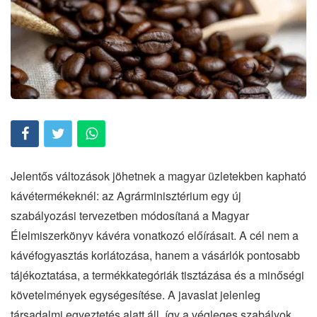
Jelentős változások jöhetnek a magyar üzletekben kapható
kávétermékeknél: az Agrárminisztérium egy új
szabályozási tervezetben módosítaná a Magyar
Élelmiszerkönyv kávéra vonatkozó előírásait. A cél nem a
kávéfogyasztás korlátozása, hanem a vásárlók pontosabb
tájékoztatása, a termékkategóriák tisztázása és a minőségi
követelmények egységesítése. A javaslat jelenleg
társadalmi egyeztetés alatt áll, így a végleges szabályok