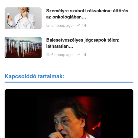
Személyre szabott rákvakcina: áttörés
az onkológiában…
5 hónap ago
14
Balesetveszélyes jégcsapok télen:
láthatatlan…
6 hónap ago
14
Kapcsolódó tartalmak: