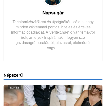
Napsugár
Tartalomkészítőként és újságíróként célom, hogy
minden cikkemmel pontos, hiteles és értékes
információt adjak át. A Veritex.hu-n olyan témákról
írok, amelyek inspirálnak – legyen szó
gazdaságról, családról, utazásról, életmódról
vagy…
Népszerű
EGYÉB