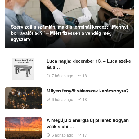
Szervízdíj a számlán, majd a terminál kérdez: „Mennyi
borravalót ad?” – Miért fizessen a vendég még
egyszer?
Luca napja: december 13. – Luca széke
és a…
7 hónap ago
18
Milyen fenyőt válasszak karácsonyra?…
6 hónap ago
18
A megújuló energia új pillérei: hogyan
válik stabil…
6 hónap ago
17