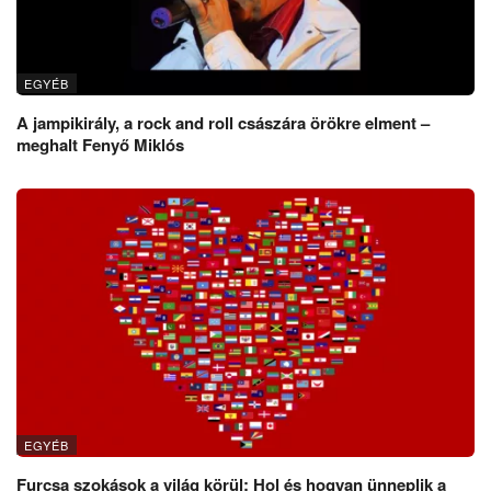
EGYÉB
A jampikirály, a rock and roll császára örökre elment –
meghalt Fenyő Miklós
EGYÉB
Furcsa szokások a világ körül: Hol és hogyan ünneplik a