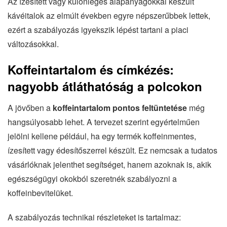
Az ízesített vagy különleges alapanyagokkal készült
kávéitalok az elmúlt években egyre népszerűbbek lettek,
ezért a szabályozás igyekszik lépést tartani a piaci
változásokkal.
Koffeintartalom és címkézés:
nagyobb átláthatóság a polcokon
A jövőben a
koffeintartalom pontos feltüntetése
még
hangsúlyosabb lehet. A tervezet szerint egyértelműen
jelölni kellene például, ha egy termék koffeinmentes,
ízesített vagy édesítőszerrel készült. Ez nemcsak a tudatos
vásárlóknak jelenthet segítséget, hanem azoknak is, akik
egészségügyi okokból szeretnék szabályozni a
koffeinbevitelüket.
A szabályozás technikai részleteket is tartalmaz: