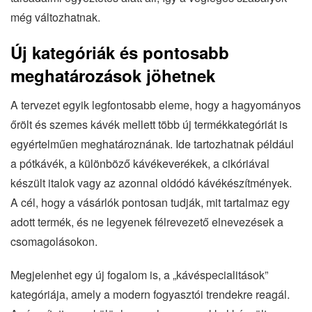
még változhatnak.
Új kategóriák és pontosabb
meghatározások jöhetnek
A tervezet egyik legfontosabb eleme, hogy a hagyományos
őrölt és szemes kávék mellett több új termékkategóriát is
egyértelműen meghatároznának. Ide tartozhatnak például
a pótkávék, a különböző kávékeverékek, a cikóriával
készült italok vagy az azonnal oldódó kávékészítmények.
A cél, hogy a vásárlók pontosan tudják, mit tartalmaz egy
adott termék, és ne legyenek félrevezető elnevezések a
csomagolásokon.
Megjelenhet egy új fogalom is, a „kávéspecialitások”
kategóriája, amely a modern fogyasztói trendekre reagál.