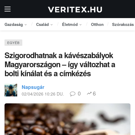
Gazdaság
Család
Életmód
Otthon
Szórakozás
EGYÉB
Szigorodhatnak a kávészabályok
Magyarországon – így változhat a
bolti kínálat és a címkézés
Napsugár
0
6
02/04/2026 10:26 DU.