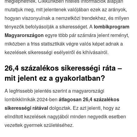
meglephetnek. Cikkünkben hiteles információk alapján
mutatjuk meg, mit jelentenek valójában ezek az arányok,
hogyan viszonyulnak a nemzetközi trendekhez, és milyen
tényezők befolyásolják a sikerességet. A
lombikprogram
Magyarországon
egyre több pár számára jelent reményt,
miközben a friss statisztikák végre valós képet adnak a
kezelések sikerességi esélyeiről és kihívásairól.
26,4 százalékos sikerességi ráta –
mit jelent ez a gyakorlatban?
A legfrissebb jelentés szerint a magyarországi
lombikklinikák 2024-ben
átlagosan 26,4 százalékos
sikerességi rátával
dolgoztak. Ez azt jelenti, hogy az
elindított kezelések nagyjából minden negyedik esetben
vezettek gyermek születéséhez.