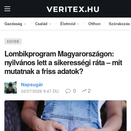
Gazdaság
Család
Életmód
Otthon
Szórakozás
EGYÉB
Lombikprogram Magyarországon:
nyilvános lett a sikerességi ráta – mit
mutatnak a friss adatok?
Napsugár
0
2
02/07/2026 9:47 DU.