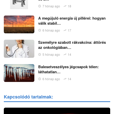
7 hónap ago
18
A megújuló energia új pillérei: hogyan
válik stabil…
6 hónap ago
17
Személyre szabott rákvakcina: áttörés
az onkológiában…
5 hónap ago
14
Balesetveszélyes jégcsapok télen:
láthatatlan…
6 hónap ago
14
Kapcsolódó tartalmak: