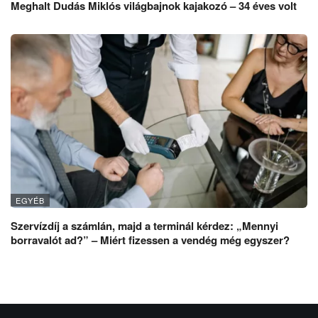
Meghalt Dudás Miklós világbajnok kajakozó – 34 éves volt
EGYÉB
Szervízdíj a számlán, majd a terminál kérdez: „Mennyi
borravalót ad?” – Miért fizessen a vendég még egyszer?