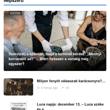
Népszerű
EGYÉB
Szervízdíj a számlán, majd a terminál kérdez: „Mennyi
borravalót ad?” – Miért fizessen a vendég még
egyszer?
Milyen fenyőt válasszak karácsonyra?…
6 hónap ago
18
Luca napja: december 13. – Luca széke
és a…