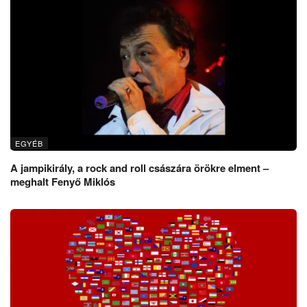
EGYÉB
A jampikirály, a rock and roll császára örökre elment –
meghalt Fenyő Miklós