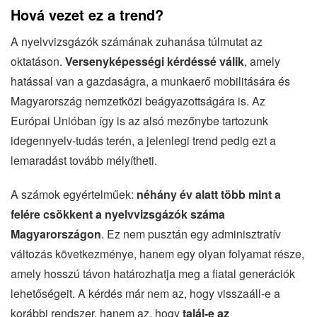
Hová vezet ez a trend?
A nyelvvizsgázók számának zuhanása túlmutat az
oktatáson.
Versenyképességi kérdéssé válik
, amely
hatással van a gazdaságra, a munkaerő mobilitására és
Magyarország nemzetközi beágyazottságára is. Az
Európai Unióban így is az alsó mezőnybe tartozunk
idegennyelv-tudás terén, a jelenlegi trend pedig ezt a
lemaradást tovább mélyítheti.
A számok egyértelműek:
néhány év alatt több mint a
felére csökkent a nyelvvizsgázók száma
Magyarországon
. Ez nem pusztán egy adminisztratív
változás következménye, hanem egy olyan folyamat része,
amely hosszú távon határozhatja meg a fiatal generációk
lehetőségeit. A kérdés már nem az, hogy visszaáll-e a
korábbi rendszer, hanem az, hogy
talál-e az