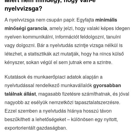
nyelvvizsga?
A nyelvvizsga nem csupán papír. Egyfajta
minimális
minőségi garancia
, amely jelzi, hogy valaki képes idegen
nyelven kommunikálni, információt feldolgozni, tanulni
vagy dolgozni. Bár a nyelvtudás szintje vizsga nélkül is
létezhet, a statisztikák azt mutatják, hogy ha nincs külső
kényszer, sokan végül el sem jutnak erre a szintre.
Kutatások és munkaerőpiaci adatok alapján a
nyelvtudással rendelkező munkavállalók
gyorsabban
találnak állást
, magasabb fizetésre számíthatnak, és jóval
nagyobb az esélyük nemzetközi tapasztalatszerzésre.
Ezzel szemben a nyelvtudás hiánya hosszú távon
beszűkítheti a lehetőségeket – különösen egy nyitott,
exportorientált gazdaságban.