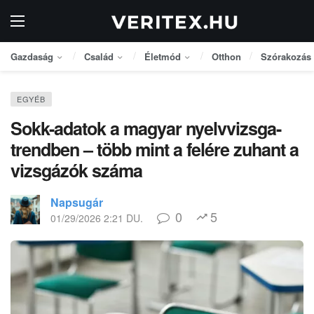
Gazdaság
Család
Életmód
Otthon
Szórakozás
EGYÉB
Sokk-adatok a magyar nyelvvizsga-
trendben – több mint a felére zuhant a
vizsgázók száma
Napsugár
0
5
01/29/2026 2:21 DU.