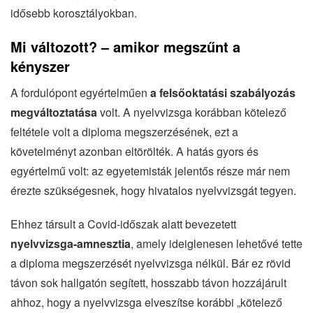
idősebb korosztályokban.
Mi változott? – amikor megszűnt a
kényszer
A fordulópont egyértelműen
a felsőoktatási szabályozás
megváltoztatása
volt. A nyelvvizsga korábban kötelező
feltétele volt a diploma megszerzésének, ezt a
követelményt azonban eltörölték. A hatás gyors és
egyértelmű volt: az egyetemisták jelentős része már nem
érezte szükségesnek, hogy hivatalos nyelvvizsgát tegyen.
Ehhez társult a Covid-időszak alatt bevezetett
nyelvvizsga-amnesztia
, amely ideiglenesen lehetővé tette
a diploma megszerzését nyelvvizsga nélkül. Bár ez rövid
távon sok hallgatón segített, hosszabb távon hozzájárult
ahhoz, hogy a nyelvvizsga elveszítse korábbi „kötelező