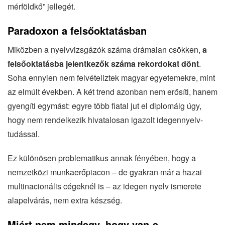
mérföldkő” jellegét.
Paradoxon a felsőoktatásban
Miközben a nyelvvizsgázók száma drámaian csökken,
a
felsőoktatásba jelentkezők száma rekordokat dönt
.
Soha ennyien nem felvételiztek magyar egyetemekre, mint
az elmúlt években. A két trend azonban nem erősíti, hanem
gyengíti egymást: egyre több fiatal jut el diplomáig úgy,
hogy nem rendelkezik hivatalosan igazolt idegennyelv-
tudással.
Ez különösen problematikus annak fényében, hogy a
nemzetközi munkaerőpiacon – de gyakran már a hazai
multinacionális cégeknél is – az idegen nyelv ismerete
alapelvárás, nem extra készség.
Miért nem mindegy, hogy van-e