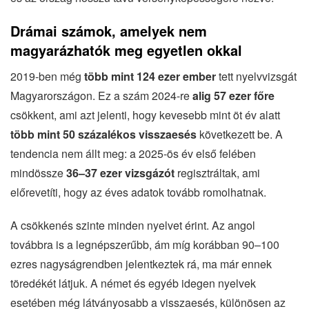
Drámai számok, amelyek nem
magyarázhatók meg egyetlen okkal
2019-ben még
több mint 124 ezer ember
tett nyelvvizsgát
Magyarországon. Ez a szám 2024-re
alig 57 ezer főre
csökkent, ami azt jelenti, hogy kevesebb mint öt év alatt
több mint 50 százalékos visszaesés
következett be. A
tendencia nem állt meg: a 2025-ös év első felében
mindössze
36–37 ezer vizsgázót
regisztráltak, ami
előrevetíti, hogy az éves adatok tovább romolhatnak.
A csökkenés szinte minden nyelvet érint. Az angol
továbbra is a legnépszerűbb, ám míg korábban 90–100
ezres nagyságrendben jelentkeztek rá, ma már ennek
töredékét látjuk. A német és egyéb idegen nyelvek
esetében még látványosabb a visszaesés, különösen az