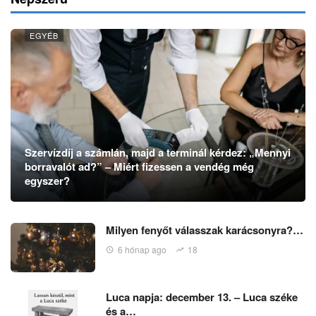
EGYÉB
Szervízdíj a számlán, majd a terminál kérdez: „Mennyi
borravalót ad?” – Miért fizessen a vendég még
egyszer?
Milyen fenyőt válasszak karácsonyra?…
6 hónap ago
18
Luca napja: december 13. – Luca széke
és a…