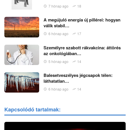
7 hónap ago
18
A megújuló energia új pillérei: hogyan
válik stabil…
6 hónap ago
17
Személyre szabott rákvakcina: áttörés
az onkológiában…
5 hónap ago
14
Balesetveszélyes jégcsapok télen:
láthatatlan…
6 hónap ago
14
Kapcsolódó tartalmak: