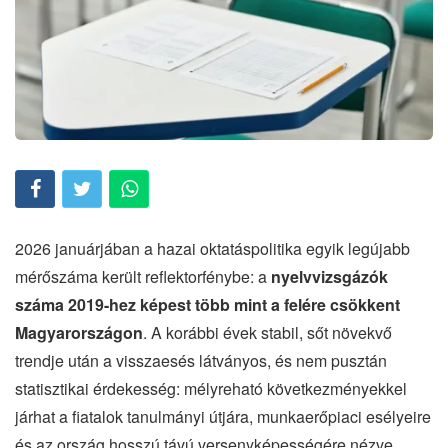
2026 januárjában a hazai oktatáspolitika egyik legújabb
mérőszáma került reflektorfénybe: a
nyelvvizsgázók
száma 2019-hez képest több mint a felére csökkent
Magyarországon
. A korábbi évek stabil, sőt növekvő
trendje után a visszaesés látványos, és nem pusztán
statisztikai érdekesség: mélyreható következményekkel
járhat a fiatalok tanulmányi útjára, munkaerőpiaci esélyeire
és az ország hosszú távú versenyképességére nézve.