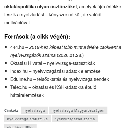
oktatáspolitika olyan ösztönzőket
, amelyek újra értékké
teszik a nyelvtudást – kényszer nélkül, de valódi
motivációval.
Források (a cikk végén):
444.hu –
2019-hez képest több mint a felére csökkent a
nyelvvizsgázók száma
(2026.01.28.)
Oktatási Hivatal – nyelvvizsga-statisztikák
Index.hu – nyelvvizsgázási adatok elemzése
Eduline.hu – felsőoktatás és nyelvvizsga trendek
Telex.hu – oktatási és KSH-adatokra épülő
háttérelemzések
Címkék:
nyelvvizsga
nyelvvizsga Magyarországon
nyelvvizsga statisztika
nyelvvizsgázók száma
oktatáspolitika