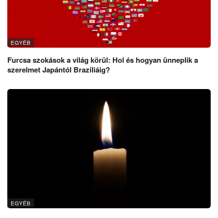
EGYÉB
Furcsa szokások a világ körül: Hol és hogyan ünneplik a
szerelmet Japántól Brazíliáig?
EGYÉB