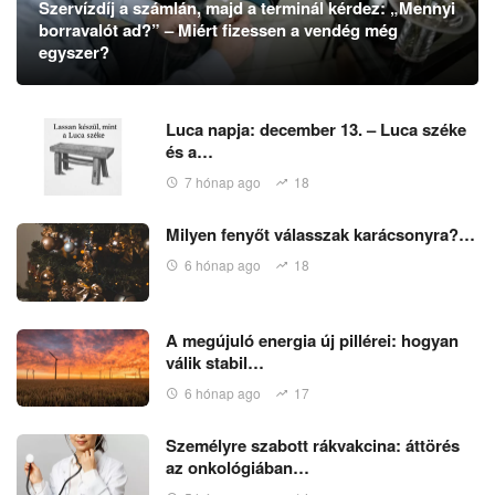
Szervízdíj a számlán, majd a terminál kérdez: „Mennyi
borravalót ad?” – Miért fizessen a vendég még
egyszer?
Luca napja: december 13. – Luca széke
és a…
7 hónap ago
18
Milyen fenyőt válasszak karácsonyra?…
6 hónap ago
18
A megújuló energia új pillérei: hogyan
válik stabil…
6 hónap ago
17
Személyre szabott rákvakcina: áttörés
az onkológiában…