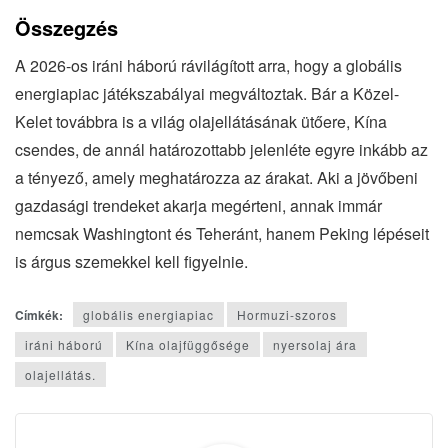
Összegzés
A 2026-os iráni háború rávilágított arra, hogy a globális
energiapiac játékszabályai megváltoztak. Bár a Közel-
Kelet továbbra is a világ olajellátásának ütőere, Kína
csendes, de annál határozottabb jelenléte egyre inkább az
a tényező, amely meghatározza az árakat. Aki a jövőbeni
gazdasági trendeket akarja megérteni, annak immár
nemcsak Washingtont és Teheránt, hanem Peking lépéseit
is árgus szemekkel kell figyelnie.
Címkék:
globális energiapiac
Hormuzi-szoros
iráni háború
Kína olajfüggősége
nyersolaj ára
olajellátás.