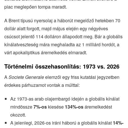
piac meglepően tompa maradt.
A Brent típusú nyersolaj a háborút megelőző hetekben 70
dollár alatt forgott, majd május elején egy négyéves
csúcsot jelentő 114 dolláron állapodott meg. Bár a globális
kínálatveszteség mára meghaladta az 1 milliárd hordót, a
várt apokaliptikus áremelkedés elmaradt.
Történelmi összehasonlítás: 1973 vs. 2026
A
Societe Generale
elemzői egy friss kutatási jegyzetben
érdekes párhuzamot vontak a múlttal:
Az 1973-as arab olajembargó idején a globális kínálat
mindössze
7%-os
kiesése
134%-os
áremelkedést
okozott.
A jelenlegi, 2026-os iráni háború a globális kínálat
14%-