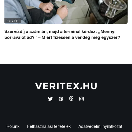
EGYÉB
Szervízdíj a számlán, majd a terminál kérdez: „Mennyi
borravalót ad?” – Miért fizessen a vendég még egyszer?
Rólunk
Felhasználási feltételek
Adatvédelmi nyilatkozat