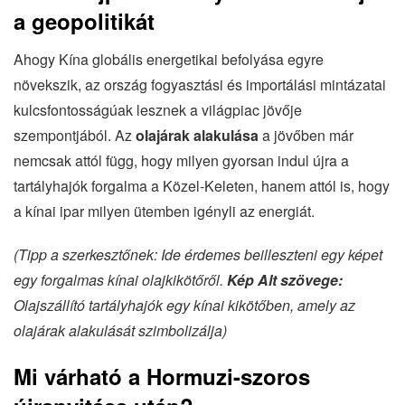
a geopolitikát
Ahogy Kína globális energetikai befolyása egyre
növekszik, az ország fogyasztási és importálási mintázatai
kulcsfontosságúak lesznek a világpiac jövője
szempontjából. Az
olajárak alakulása
a jövőben már
nemcsak attól függ, hogy milyen gyorsan indul újra a
tartályhajók forgalma a Közel-Keleten, hanem attól is, hogy
a kínai ipar milyen ütemben igényli az energiát.
(Tipp a szerkesztőnek: Ide érdemes beilleszteni egy képet
egy forgalmas kínai olajkikötőről.
Kép Alt szövege:
Olajszállító tartályhajók egy kínai kikötőben, amely az
olajárak alakulását szimbolizálja)
Mi várható a Hormuzi-szoros