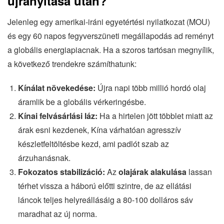
újranyitása után?
Jelenleg egy amerikai-iráni egyetértési nyilatkozat (MOU)
és egy 60 napos fegyverszüneti megállapodás ad reményt
a globális energiapiacnak. Ha a szoros tartósan megnyílik,
a következő trendekre számíthatunk:
Kínálat növekedése:
Újra napi több millió hordó olaj
áramlik be a globális vérkeringésbe.
Kínai felvásárlási láz:
Ha a hirtelen jött többlet miatt az
árak esni kezdenek, Kína várhatóan agresszív
készletfeltöltésbe kezd, ami padlót szab az
árzuhanásnak.
Fokozatos stabilizáció:
Az
olajárak alakulása
lassan
térhet vissza a háború előtti szintre, de az ellátási
láncok teljes helyreállásáig a 80-100 dolláros sáv
maradhat az új norma.