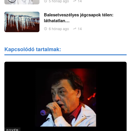
5 hónap ago
14
Balesetveszélyes jégcsapok télen:
láthatatlan…
6 hónap ago
14
Kapcsolódó tartalmak:
EGYÉB