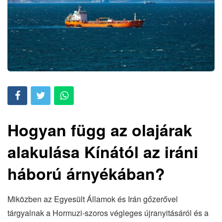
Hogyan függ az olajárak
alakulása Kínától az iráni
háború árnyékában?
Miközben az Egyesült Államok és Irán gőzerővel
tárgyalnak a Hormuzi-szoros végleges újranyitásáról és a