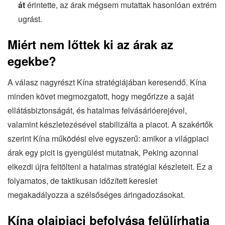
át
érintette, az árak mégsem mutattak hasonlóan extrém
ugrást.
Miért nem lőttek ki az árak az
egekbe?
A válasz nagyrészt Kína stratégiájában keresendő. Kína
minden követ megmozgatott, hogy megőrizze a saját
ellátásbiztonságát, és hatalmas felvásárlóerejével,
valamint készletezésével stabilizálta a piacot. A szakértők
szerint Kína működési elve egyszerű: amikor a világpiaci
árak egy picit is gyengülést mutatnak, Peking azonnal
elkezdi újra feltölteni a hatalmas stratégiai készleteit. Ez a
folyamatos, de taktikusan időzített kereslet
megakadályozza a szélsőséges áringadozásokat.
Kína olajpiaci befolyása felülírhatja