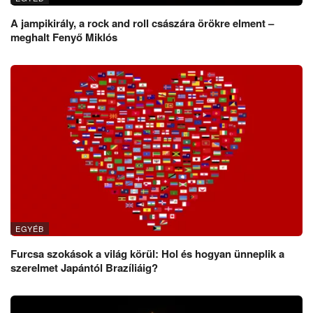
A jampikirály, a rock and roll császára örökre elment –
meghalt Fenyő Miklós
EGYÉB
Furcsa szokások a világ körül: Hol és hogyan ünneplik a
szerelmet Japántól Brazíliáig?