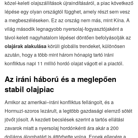
közel-keleti olajszállítások újraindításáról, a piac következő
lépése egy olyan országtól függhet, amely részt sem vesz
a megbeszéléseken. Ez az ország nem más, mint Kína. A
világ második legnagyobb nyersolaj-fogyasztójaként a
távol-keleti nagyhatalom lépései döntően befolyásolják az
olajárak alakulása
körüli globális trendeket, különösen
azután, hogy a több mint három hónapig tartó iráni
konfliktus napi 11 millió hordó olajat vágott el a piactól.
Az iráni háború és a meglepően
stabil olajpiac
Amikor az amerikai–iráni konfliktus fellángolt, és a
Hormuzi-szoros lezárult, a legtöbb gazdasági elemző sötét
jövőt jósolt. A kezdeti becslések szerint a tartós ellátási
zavarok miatt a nyersolaj hordónkénti ára akár a 200
dolláros álomhatárt is áttörhette volna. Ennek ellenére a