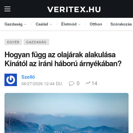
Gazdaság
Család
Életmód
Otthon
Szórakozás
EGYÉB
GAZDASÁG
Hogyan függ az olajárak alakulása
Kínától az iráni háború árnyékában?
Szellő
0
14
06/27/2026 12:44 DU.