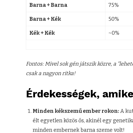
Barna + Barna
75%
Barna + Kék
50%
Kék + Kék
~0%
Fontos: Mivel sok gén játszik közre, a “lehe
csak a nagyon ritka!
Érdekességek, amike
Minden kékszemű ember rokon:
A kut
élt egyetlen közös ős, akinél egy genetik
minden embernek barna szeme volt!