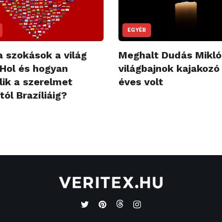
EGYÉB
a szokások a világ
Meghalt Dudás Mikló
 Hol és hogyan
világbajnok kajakozó
lik a szerelmet
éves volt
ól Brazíliáig?