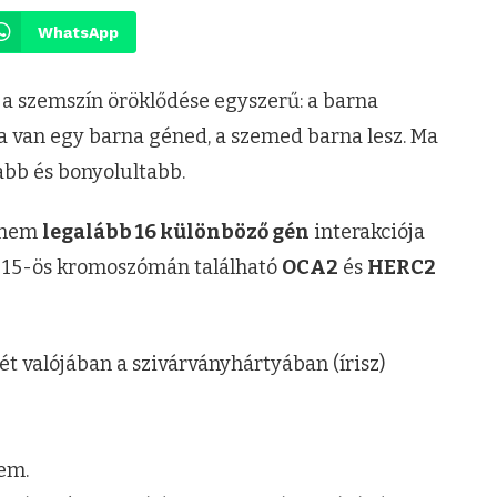
WhatsApp
 a szemszín öröklődése egyszerű: a barna
ha van egy barna géned, a szemed barna lesz. Ma
abb és bonyolultabb.
hanem
legalább 16 különböző gén
interakciója
a 15-ös kromoszómán található
OCA2
és
HERC2
t valójában a szivárványhártyában (írisz)
em.