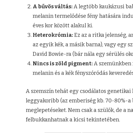
A bűvös váltás:
A legtöbb kaukázusi bab
melanin termelődése fény hatására indul
éves kor között alakul ki.
Heterokrómia:
Ez az a ritka jelenség, 
az egyik kék, a másik barna), vagy egy s
David Bowie-ra (bár nála egy sérülés oko
Nincs is zöld pigment:
A szemünkben ni
melanin és a kék fényszóródás keveredésé
A szemszín tehát egy csodálatos genetikai k
leggyakoribb (az emberiség kb. 70-80%-a 
meglepetéseket. Nem csak a szülők, de a na
felbukkanhatnak a kicsi tekintetében.