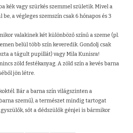
a kék vagy szürkés szemmel születik. Mivel a
 be, a végleges szemszín csak 6 hónapos és 3
amikor valakinek két különböző színű a szeme (pl.
zemen belül több szín keveredik. Gondolj csak
zta a tágult pupillát) vagy Mila Kunisra!
ncs zöld festékanyag. A zöld szín a kevés barna
ből jön létre.
oktél. Bár a barna szín világszinten a
barna szemű), a természet mindig tartogat
gyszülők, sőt a dédszülők génjei is bármikor