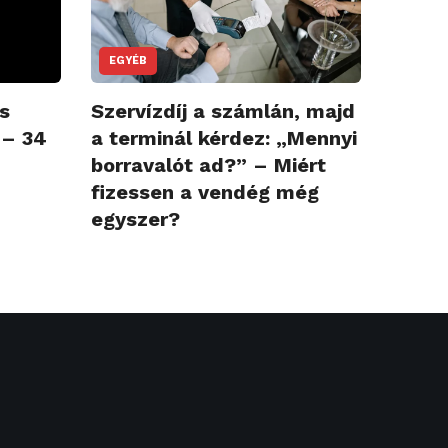
EGYÉB
s
Szervízdíj a számlán, majd
 – 34
a terminál kérdez: „Mennyi
borravalót ad?” – Miért
fizessen a vendég még
egyszer?