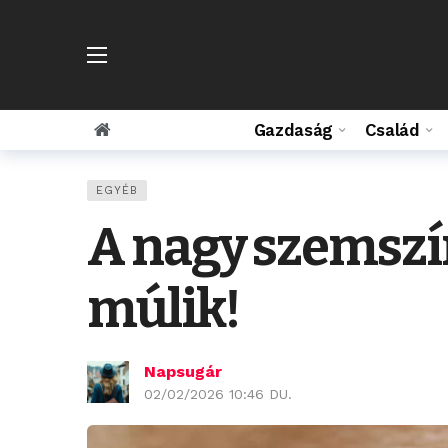
Gazdaság
Család
EGYÉB
A nagy szemszín
múlik!
Napsugár
02/02/2026 10:46 DU.