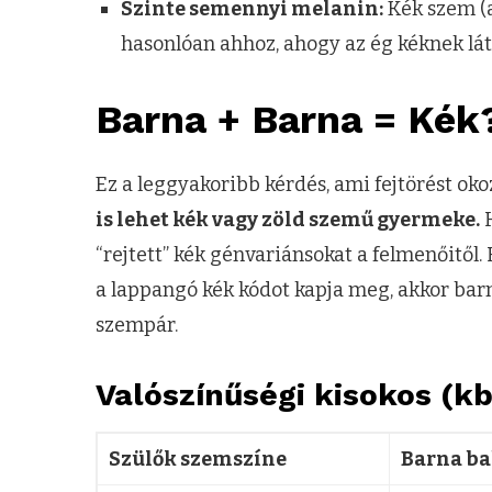
Szinte semennyi melanin:
Kék szem (a
hasonlóan ahhoz, ahogy az ég kéknek láts
Barna + Barna = Kék
Ez a leggyakoribb kérdés, ami fejtörést oko
is lehet kék vagy zöld szemű gyermeke.
H
“rejtett” kék génvariánsokat a felmenőitől.
a lappangó kék kódot kapja meg, akkor bar
szempár.
Valószínűségi kisokos (kb
Szülők szemszíne
Barna b