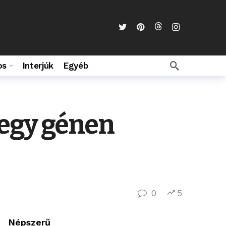
os
Interjúk
Egyéb
 egy génen
0
5
Népszerű