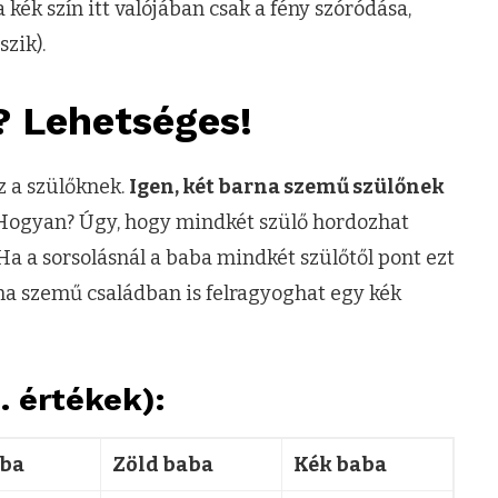
 kék szín itt valójában csak a fény szóródása,
zik).
? Lehetséges!
z a szülőknek.
Igen, két barna szemű szülőnek
ogyan? Úgy, hogy mindkét szülő hordozhat
 Ha a sorsolásnál a baba mindkét szülőtől pont ezt
na szemű családban is felragyoghat egy kék
. értékek):
aba
Zöld baba
Kék baba