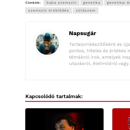
Címkék:
baba szemszín
genetika
genetikai 
szemszín öröklődés
zöldszem
Napsugár
Tartalomkészítőként és új
pontos, hiteles és értékes 
témákról írok, amelyek insp
utazásról, életmódról vagy
Kapcsolódó tartalmak: