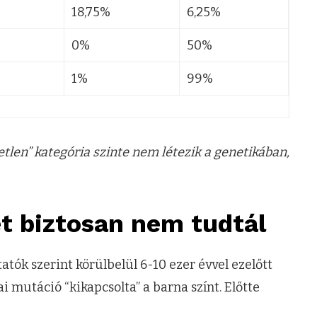
18,75%
6,25%
0%
50%
1%
99%
tetlen” kategória szinte nem létezik a genetikában,
t biztosan nem tudtál
atók szerint körülbelül 6-10 ezer évvel ezelőtt
ai mutáció “kikapcsolta” a barna színt. Előtte