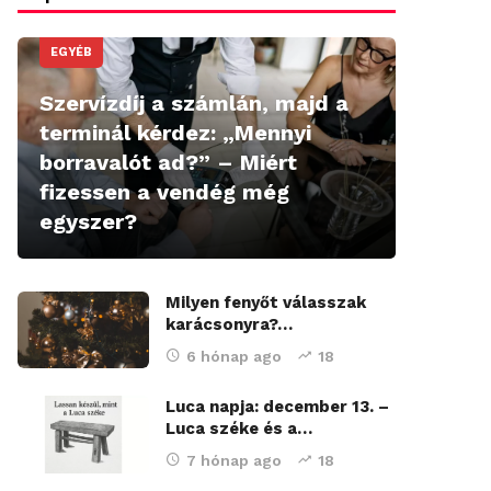
EGYÉB
Szervízdíj a számlán, majd a
terminál kérdez: „Mennyi
borravalót ad?” – Miért
fizessen a vendég még
egyszer?
Milyen fenyőt válasszak
karácsonyra?…
6 hónap ago
18
Luca napja: december 13. –
Luca széke és a…
7 hónap ago
18