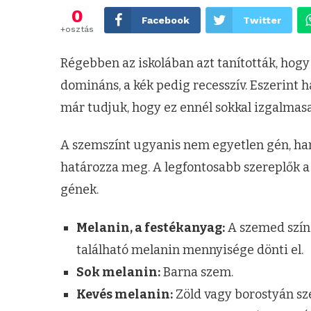
0
Facebook
Twitter
+osztás
Régebben az iskolában azt tanították, hogy
domináns, a kék pedig recesszív. Eszerint 
már tudjuk, hogy ez ennél sokkal izgalmas
A szemszínt ugyanis nem egyetlen gén, 
határozza meg. A legfontosabb szereplők 
gének.
Melanin, a festékanyag:
A szemed színé
található melanin mennyisége dönti el.
Sok melanin:
Barna szem.
Kevés melanin:
Zöld vagy borostyán sz