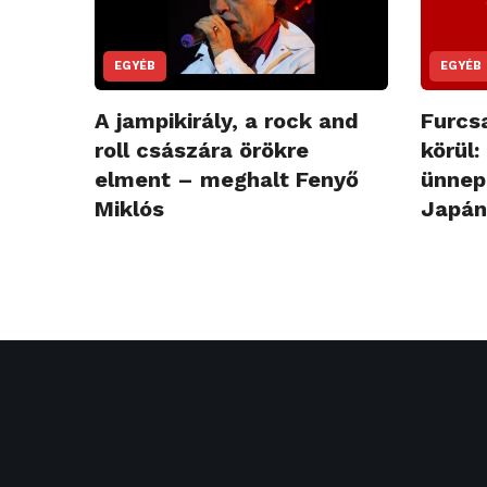
EGYÉB
EGYÉB
A jampikirály, a rock and
Furcs
roll császára örökre
körül:
elment – meghalt Fenyő
ünnep
Miklós
Japánt