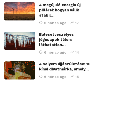
A megújuló energia új
pillérei: hogyan válik
stabil…
6 hónap ago
17
Balesetveszélyes
jégcsapok télen:
láthatatlan…
6 hónap ago
14
A selyem újjászületése: 10
kínai divatmárka, amely…
6 hónap ago
15