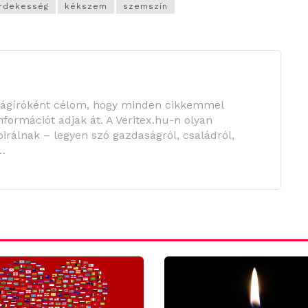
érdekesség
kékszem
szemszín
ságíróként célom, hogy minden cikkemmel
információt adjak át. A Veritex.hu-n olyan
irálnak – legyen szó gazdaságról, családról,
…