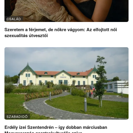
CSALÁD
Szeretem a férjemet, de nőkre vágyom: Az elfojtott női
szexualitás útvesztői
SZABADIDŐ
Erdély ízei Szentendrén – így dobban márciusban