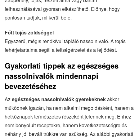
Zabpehely, tojás, reszelt alma vagy banán
felhasználásával gyorsan elkészíthető. Előnye, hogy
pontosan tudjuk, mi kerül bele.
Főtt tojás zöldséggel
Egyszerű, mégis rendkívül tápláló nassolnivaló. A tojás
fehérjetartalma segíti a teltségérzetet és a fejlődést.
Gyakorlati tippek az egészséges
nassolnivalók mindennapi
bevezetéséhez
Az
egészséges nassolnivalók gyerekeknek
akkor
működnek igazán, ha nem alkalmi megoldásként, hanem a
hétköznapok természetes részeként jelennek meg. Ehhez
nem bonyolult receptekre, hanem következetességre és
néhány jól bevált trükkre van szükség. Az alábbi gyakorlati