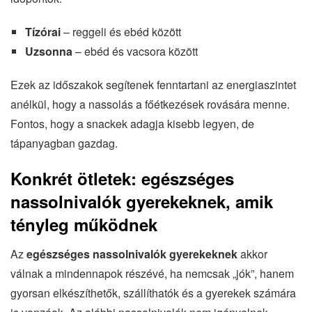
Tízórai
– reggeli és ebéd között
Uzsonna
– ebéd és vacsora között
Ezek az időszakok segítenek fenntartani az energiaszintet
anélkül, hogy a nassolás a főétkezések rovására menne.
Fontos, hogy a snackek adagja kisebb legyen, de
tápanyagban gazdag.
Konkrét ötletek: egészséges
nassolnivalók gyerekeknek, amik
tényleg működnek
Az
egészséges nassolnivalók gyerekeknek
akkor
válnak a mindennapok részévé, ha nemcsak „jók”, hanem
gyorsan elkészíthetők, szállíthatók és a gyerekek számára