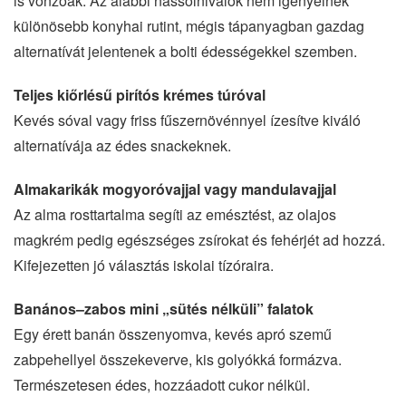
is vonzóak. Az alábbi nassolnivalók nem igényelnek
különösebb konyhai rutint, mégis tápanyagban gazdag
alternatívát jelentenek a bolti édességekkel szemben.
Teljes kiőrlésű pirítós krémes túróval
Kevés sóval vagy friss fűszernövénnyel ízesítve kiváló
alternatívája az édes snackeknek.
Almakarikák mogyoróvajjal vagy mandulavajjal
Az alma rosttartalma segíti az emésztést, az olajos
magkrém pedig egészséges zsírokat és fehérjét ad hozzá.
Kifejezetten jó választás iskolai tízóraira.
Banános–zabos mini „sütés nélküli” falatok
Egy érett banán összenyomva, kevés apró szemű
zabpehellyel összekeverve, kis golyókká formázva.
Természetesen édes, hozzáadott cukor nélkül.