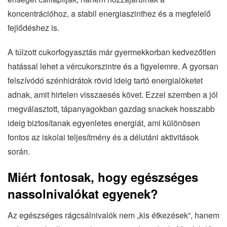
koncentrációhoz, a stabil energiaszinthez és a megfelelő
fejlődéshez is.
A túlzott cukorfogyasztás már gyermekkorban kedvezőtlen
hatással lehet a vércukorszintre és a figyelemre. A gyorsan
felszívódó szénhidrátok rövid ideig tartó energialöketet
adnak, amit hirtelen visszaesés követ. Ezzel szemben a jól
megválasztott, tápanyagokban gazdag snackek hosszabb
ideig biztosítanak egyenletes energiát, ami különösen
fontos az iskolai teljesítmény és a délutáni aktivitások
során.
Miért fontosak, hogy egészséges
nassolnivalókat egyenek?
Az egészséges rágcsálnivalók nem „kis étkezések”, hanem