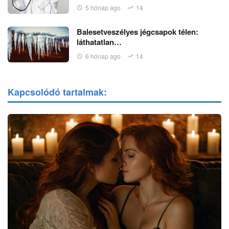
5 hónap ago
14
Balesetveszélyes jégcsapok télen:
láthatatlan…
6 hónap ago
14
Kapcsolódó tartalmak: