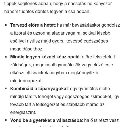
tippek segítenek abban, hogy a nassolás ne kényszer,
hanem tudatos döntés legyen a családban.
Tervezd előre a hetet
: ha már bevásárláskor gondolsz
a tízórai és uzsonna alapanyagaira, sokkal kisebb
eséllyel nyúlsz majd gyors, kevésbé egészséges
megoldásokhoz.
Mindig legyen kéznél kész opció
: előre felszeletelt
zöldségek, megmosott gyümölcsök vagy előző este
elkészített snackek nagyban megkönnyítik a
mindennapokat.
Kombináld a tápanyagokat
: egy gyümölcs mellé
mindig társíts fehérjét vagy egészséges zsiradékot, így
tovább tart a teltségérzet és stabilabb marad az
energiaszint.
Vond be a gyereket a választásba
: ha ő is részt vesz