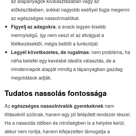
az alapanyagok kiválasztásában vagy az
előkészítésben, sokkal nagyobb eséllyel fogja megenni
az egészséges nassolnivalókat.
Figyelj az adagokra
: a snack legyen kisebb
mennyiségű, így nem veszi el az étvágyat a
főétkezésektől, mégis betölti a funkcióját.
Legyél következetes, de rugalmas
: nem probléma, ha
néha belefér egy kevésbé ideális választás, de a
mindennapok alapját mindig a tápanyagban gazdag
megoldások adják.
Tudatos nassolás fontossága
Az
egészséges nassolnivalók gyerekeknek
nem
tiltásokról szólnak, hanem egy jól felépített rendszer részei.
Ha a nassolás időben és minőségben is a helyére kerül,
akkor nem rontja, hanem kifejezetten támogatja a