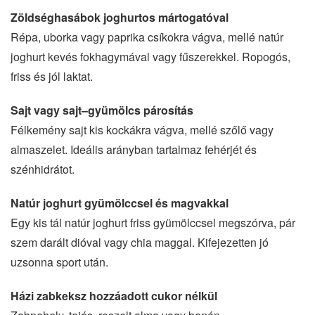
Zöldséghasábok joghurtos mártogatóval
Répa, uborka vagy paprika csíkokra vágva, mellé natúr
joghurt kevés fokhagymával vagy fűszerekkel. Ropogós,
friss és jól laktat.
Sajt vagy sajt–gyümölcs párosítás
Félkemény sajt kis kockákra vágva, mellé szőlő vagy
almaszelet. Ideális arányban tartalmaz fehérjét és
szénhidrátot.
Natúr joghurt gyümölccsel és magvakkal
Egy kis tál natúr joghurt friss gyümölccsel megszórva, pár
szem darált dióval vagy chia maggal. Kifejezetten jó
uzsonna sport után.
Házi zabkeksz hozzáadott cukor nélkül