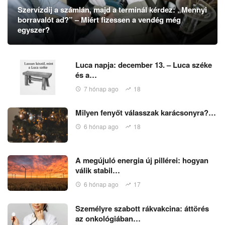
Szervízdíj a számlán, majd a terminál kérdez: „Mennyi
borravalót ad?” – Miért fizessen a vendég még
egyszer?
Luca napja: december 13. – Luca széke
és a…
7 hónap ago
18
Milyen fenyőt válasszak karácsonyra?…
6 hónap ago
18
A megújuló energia új pillérei: hogyan
válik stabil…
6 hónap ago
17
Személyre szabott rákvakcina: áttörés
az onkológiában…