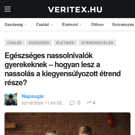
Gazdaság
Család
Életmód
Otthon
Szórakozás
CSALÁD
EGÉSZSÉG
ÉLETMÓD
GYEREKNEVELÉS
Egészséges nassolnivalók
gyerekeknek – hogyan lesz a
nassolás a kiegyensúlyozott étrend
része?
Napsugár
0
4
02/19/2026 11:49 DE.