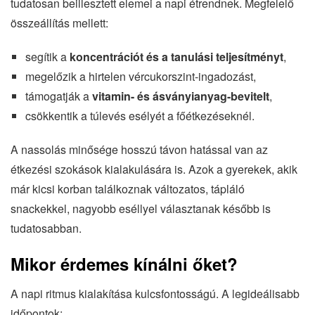
tudatosan beillesztett elemei a napi étrendnek. Megfelelő
összeállítás mellett:
segítik a
koncentrációt és a tanulási teljesítményt
,
megelőzik a hirtelen vércukorszint-ingadozást,
támogatják a
vitamin- és ásványianyag-bevitelt
,
csökkentik a túlevés esélyét a főétkezéseknél.
A nassolás minősége hosszú távon hatással van az
étkezési szokások kialakulására is. Azok a gyerekek, akik
már kicsi korban találkoznak változatos, tápláló
snackekkel, nagyobb eséllyel választanak később is
tudatosabban.
Mikor érdemes kínálni őket?
A napi ritmus kialakítása kulcsfontosságú. A legideálisabb
időpontok: