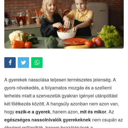
A gyerekek nassolása teljesen természetes jelenség. A
gyors növekedés, a folyamatos mozgás és a szellemi
terhelés miatt a szervezetük gyakran igényel utánpótlást
két főétkezés között. A hangsúly azonban nem azon van,
hogy
eszik-e a gyerek
, hanem azon,
mit és mikor
. Az
egészséges nassolnivalók gyerekeknek
nem csupán az
éhséget csillapítják, hanem hozzájárulnak a