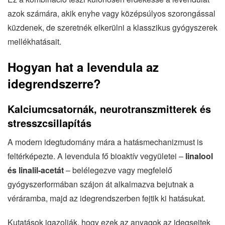
azok számára, akik enyhe vagy középsúlyos szorongással
küzdenek, de szeretnék elkerülni a klasszikus gyógyszerek
mellékhatásait.
Hogyan hat a levendula az
idegrendszerre?
Kalciumcsatornák, neurotranszmitterek és
stresszcsillapítás
A modern idegtudomány mára a hatásmechanizmust is
feltérképezte. A levendula fő bioaktív vegyületei –
linalool
és linalil-acetát
– belélegezve vagy megfelelő
gyógyszerformában szájon át alkalmazva bejutnak a
véráramba, majd az idegrendszerben fejtik ki hatásukat.
Kutatások igazolják, hogy ezek az anyagok az idegsejtek