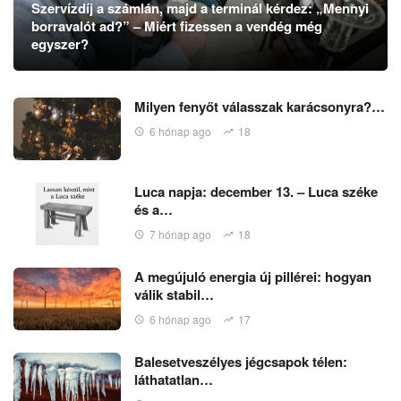
Szervízdíj a számlán, majd a terminál kérdez: „Mennyi
borravalót ad?” – Miért fizessen a vendég még
egyszer?
Milyen fenyőt válasszak karácsonyra?…
6 hónap ago
18
Luca napja: december 13. – Luca széke
és a…
7 hónap ago
18
A megújuló energia új pillérei: hogyan
válik stabil…
6 hónap ago
17
Balesetveszélyes jégcsapok télen:
láthatatlan…