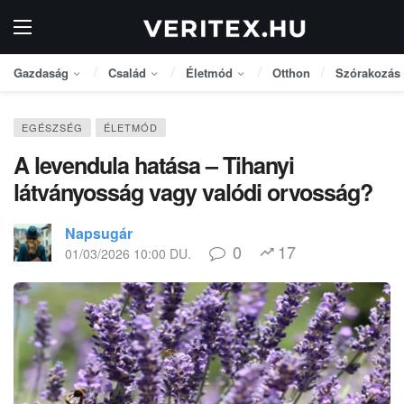
Gazdaság
Család
Életmód
Otthon
Szórakozás
EGÉSZSÉG
ÉLETMÓD
A levendula hatása – Tihanyi
látványosság vagy valódi orvosság?
Napsugár
0
17
01/03/2026 10:00 DU.