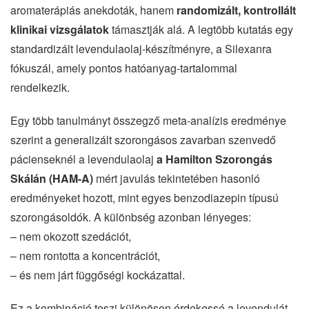
aromaterápiás anekdoták, hanem
randomizált, kontrollált
klinikai vizsgálatok
támasztják alá. A legtöbb kutatás egy
standardizált levendulaolaj-készítményre, a Silexanra
fókuszál, amely pontos hatóanyag-tartalommal
rendelkezik.
Egy több tanulmányt összegző meta-analízis eredménye
szerint a generalizált szorongásos zavarban szenvedő
pácienseknél a levendulaolaj
a Hamilton Szorongás
Skálán (HAM-A)
mért javulás tekintetében hasonló
eredményeket hozott, mint egyes benzodiazepin típusú
szorongásoldók. A különbség azonban lényeges:
– nem okozott szedációt,
– nem rontotta a koncentrációt,
– és nem járt függőségi kockázattal.
Ez a kombináció teszi különösen érdekessé a levendulát