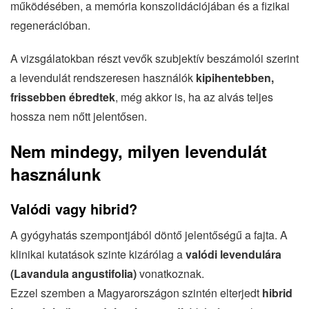
működésében, a memória konszolidációjában és a fizikai
regenerációban.
A vizsgálatokban részt vevők szubjektív beszámolói szerint
a levendulát rendszeresen használók
kipihentebben,
frissebben ébredtek
, még akkor is, ha az alvás teljes
hossza nem nőtt jelentősen.
Nem mindegy, milyen levendulát
használunk
Valódi vagy hibrid?
A gyógyhatás szempontjából döntő jelentőségű a fajta. A
klinikai kutatások szinte kizárólag a
valódi levendulára
(Lavandula angustifolia)
vonatkoznak.
Ezzel szemben a Magyarországon szintén elterjedt
hibrid