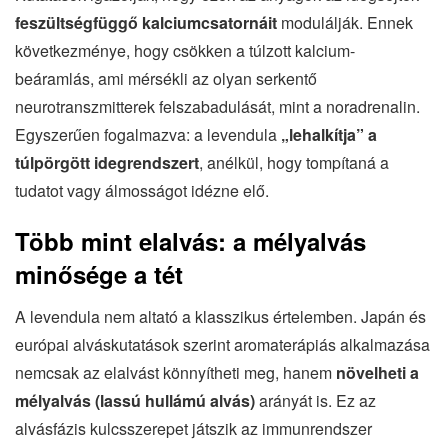
feszültségfüggő kalciumcsatornáit
modulálják. Ennek
következménye, hogy csökken a túlzott kalcium-
beáramlás, ami mérsékli az olyan serkentő
neurotranszmitterek felszabadulását, mint a noradrenalin.
Egyszerűen fogalmazva: a levendula
„lehalkítja” a
túlpörgött idegrendszert
, anélkül, hogy tompítaná a
tudatot vagy álmosságot idézne elő.
Több mint elalvás: a mélyalvás
minősége a tét
A levendula nem altató a klasszikus értelemben. Japán és
európai alváskutatások szerint aromaterápiás alkalmazása
nemcsak az elalvást könnyítheti meg, hanem
növelheti a
mélyalvás (lassú hullámú alvás)
arányát is. Ez az
alvásfázis kulcsszerepet játszik az immunrendszer