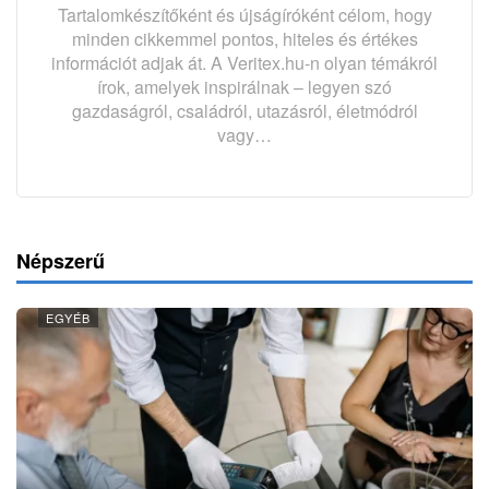
Tartalomkészítőként és újságíróként célom, hogy
minden cikkemmel pontos, hiteles és értékes
információt adjak át. A Veritex.hu-n olyan témákról
írok, amelyek inspirálnak – legyen szó
gazdaságról, családról, utazásról, életmódról
vagy…
Népszerű
EGYÉB