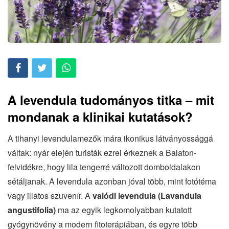
A levendula tudományos titka – mit
mondanak a klinikai kutatások?
A tihanyi levendulamezők mára ikonikus látványossággá
váltak: nyár elején turisták ezrei érkeznek a Balaton-
felvidékre, hogy lila tengerré változott domboldalakon
sétáljanak. A levendula azonban jóval több, mint fotótéma
vagy illatos szuvenír. A
valódi levendula (Lavandula
angustifolia)
ma az egyik legkomolyabban kutatott
gyógynövény a modern fitoterápiában, és egyre több