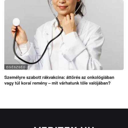
EGÉSZSÉG
Személyre szabott rákvakcina: áttörés az onkológiában
vagy túl korai remény – mit várhatunk tőle valójában?