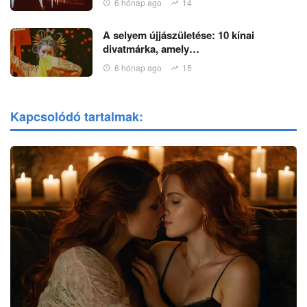
6 hónap ago
14
A selyem újjászületése: 10 kínai
divatmárka, amely…
6 hónap ago
15
Kapcsolódó tartalmak: