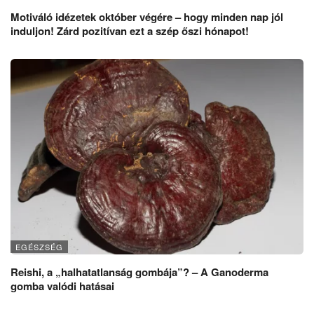
Motiváló idézetek október végére – hogy minden nap jól
induljon! Zárd pozitívan ezt a szép őszi hónapot!
EGÉSZSÉG
Reishi, a „halhatatlanság gombája”? – A Ganoderma
gomba valódi hatásai