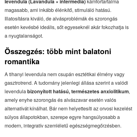
levendula (Lavandula × intermedia)
kámfortartalma
magasabb, ami inkább élénkítő, stimuláló hatású.
Illatosításra kiváló, de alvásproblémák és szorongás
esetén kevésbé ideális, sőt egyeseknél akár fokozhatja is
a nyugtalanságot.
Összegzés: több mint balatoni
romantika
A tihanyi levendula nem csupán esztétikai élmény vagy
gasztrotrend. A tudomány jelenlegi állása szerint a valódi
levendula
bizonyított hatású, természetes anxiolitikum
,
amely enyhe szorongás és alvászavar esetén valós
alternatívát kínálhat. Bár nem helyettesíti az orvosi kezelést
súlyos állapotokban, szerepe egyre hangsúlyosabb a
modern, integratív szemléletű egészségmegőrzésben.