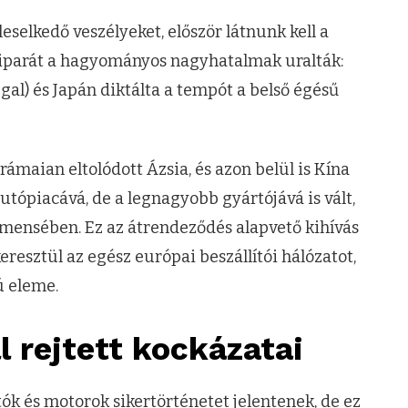
elkedő veszélyeket, először látnunk kell a
utóiparát a hagyományos nagyhatalmak uralták:
l) és Japán diktálta a tempót a belső égésű
rámaian eltolódott Ázsia, és azon belül is Kína
utópiacává, de a legnagyobb gyártójává is vált,
mensében. Ez az átrendeződés alapvető kihívás
keresztül az egész európai beszállítói hálózatot,
ú eleme.
 rejtett kockázatai
k és motorok sikertörténetet jelentenek, de ez