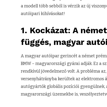
a modell több sebből is vérzik az új viszo
autóipari kihívásokat!
1. Kockázat: A német
függés, magyar autó
A magyar autóipar gerincét a német prém
BMW – magyarországi gyárai adják. Ez a sz
rendkívül jövedelmező volt. A probléma az
versenyhátrányba kerültek az elektromos át
autógyártók globális pozíciói gyengülnek,
magyarországi üzemekbe is, veszélyeztetv