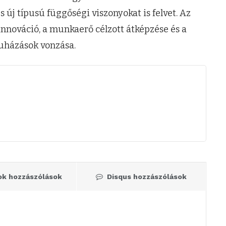
s új típusú függőségi viszonyokat is felvet. Az
 innováció, a munkaerő célzott átképzése és a
uházások vonzása.
ok hozzászólások
Disqus hozzászólások