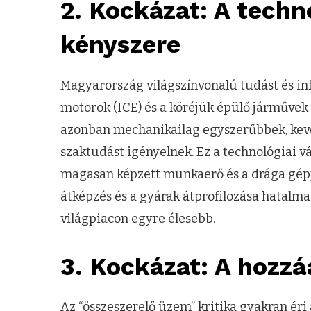
2. Kockázat: A techno
kényszere
Magyarország világszínvonalú tudást és inf
motorok (ICE) és a köréjük épülő járművek
azonban mechanikailag egyszerűbbek, keves
szaktudást igényelnek. Ez a technológiai vál
magasan képzett munkaerő és a drága gépp
átképzés és a gyárak átprofilozása hatalma
világpiacon egyre élesebb.
3. Kockázat: A hozzá
Az “összeszerelő üzem” kritika gyakran ér