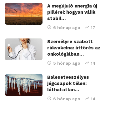
A megújuló energia új
pillérei: hogyan válik
stabil…
6 hónap ago
17
Személyre szabott
rákvakcina: áttörés az
onkológiában…
5 hónap ago
14
Balesetveszélyes
jégcsapok télen:
láthatatlan…
6 hónap ago
14