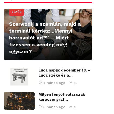
EGYÉB
Szervízdíj a számlán, majd a
terminál kérdez: „Mennyi
borravalót ad?” – Miért
fizessen a vendég még
egyszer?
Luca napja: december 13. –
Luca széke és a…
7 hónap ago
18
Milyen fenyőt válasszak
karácsonyra?…
6 hónap ago
18