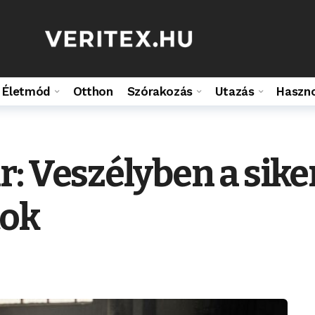
Életmód
Otthon
Szórakozás
Utazás
Haszn
: Veszélyben a sik
tok