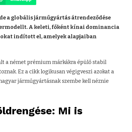
de a globális járműgyártás átrendeződése
kermodellt. A keleti, főként kínai dominancia
okat indított el, amelyek alapjaiban
ált a német prémium márkákra épülő stabil
oznak. Ez a cikk logikusan végigveszi azokat a
 magyar járműgyártásnak szembe kell néznie
öldrengése: Mi is