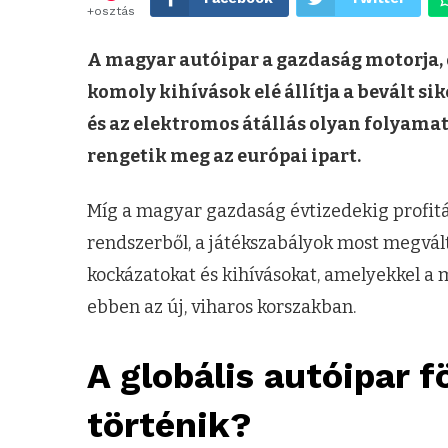
+osztás
A magyar autóipar a gazdaság motorja, 
komoly kihívások elé állítja a bevált si
és az elektromos átállás olyan folyamat
rengetik meg az európai ipart.
Míg a magyar gazdaság évtizedekig profit
rendszerből, a játékszabályok most megvált
kockázatokat és kihívásokat, amelyekkel a
ebben az új, viharos korszakban.
A globális autóipar f
történik?