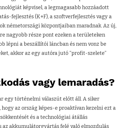
chnológiát képvisel, a legmagasabb hozzáadott
ás-fejlesztés (K+F), a szoftverfejlesztés vagy a
tok németországi központjaiban maradnak. Az új,
yre nagyobb része pont ezeken a területeken
b lépni a beszállítói láncban és nem vonz be
t, akkor az egy autóra jutó “profit-szelete”
azkodás vagy lemaradás?
 egy történelmi válaszút előtt áll. A siker
, hogy az ország képes-e proaktívan kezelni ezt a
csökkentését és a technológiai átállás
 és az akkumulátorgyártás felé való elmozdulás