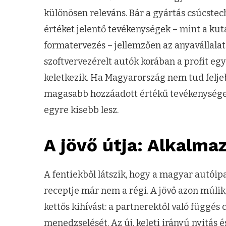
különösen releváns. Bár a gyártás csúcste
értéket jelentő tevékenységek – mint a kutat
formatervezés – jellemzően az anyavállala
szoftvervezérelt autók korában a profit eg
keletkezik. Ha Magyarország nem tud feljeb
magasabb hozzáadott értékű tevékenységeke
egyre kisebb lesz.
A jövő útja: Alkalm
A fentiekből látszik, hogy a magyar autóipar
receptje már nem a régi. A jövő azon múlik
kettős kihívást: a partnerektől való függés 
menedzselését. Az új, keleti irányú nyitás