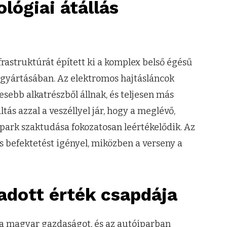
lógiai átállás
rastruktúrát épített ki a komplex belső égésű
 gyártásában. Az elektromos hajtásláncok
ebb alkatrészből állnak, és teljesen más
tás azzal a veszéllyel jár, hogy a meglévő,
ark szaktudása fokozatosan leértékelődik. Az
s befektetést igényel, miközben a verseny a
adott érték csapdája
i a magyar gazdaságot, és az autóiparban