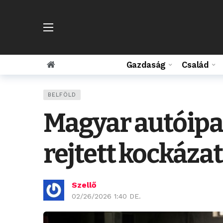
Gazdaság
Család
BELFÖLD
Magyar autóipar
rejtett kockáza
Szellő
02/26/2026 1:40 DE.