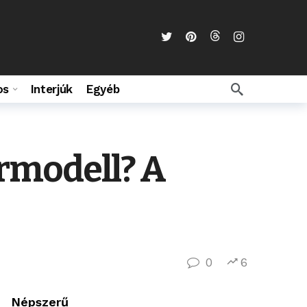
os
Interjúk
Egyéb
ermodell? A
0
6
Népszerű