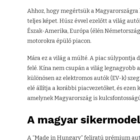
Ahhoz, hogy megértsük a Magyarországra les
teljes képet. Húsz évvel ezelőtt a világ a
Észak-Amerika, Európa (élén Németországga
motorokra épülő piacon.
Mára ez a világ a múlté. A piac súlypontja d
felé. Kína nem csupán a világ legnagyobb a
különösen az elektromos autók (EV-k) szeg
elé állítja a korábbi piacvezetőket, és ezen 
amelynek Magyarország is kulcsfontosság
A magyar sikermodell
A “Made in Hungary” feliratú prémium autó