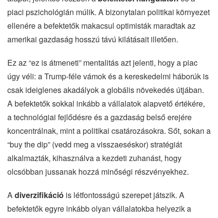
piaci pszichológián múlik. A bizonytalan politikai környezet
ellenére a befektetők makacsul optimisták maradtak az
amerikai gazdaság hosszú távú kilátásait illetően.
Ez az “ez is átmeneti” mentalitás azt jelenti, hogy a piac
úgy véli: a Trump-féle vámok és a kereskedelmi háborúk is
csak ideiglenes akadályok a globális növekedés útjában.
A befektetők sokkal inkább a vállalatok alapvető értékére,
a technológiai fejlődésre és a gazdaság belső erejére
koncentrálnak, mint a politikai csatározásokra. Sőt, sokan a
“buy the dip” (vedd meg a visszaeséskor) stratégiát
alkalmazták, kihasználva a kezdeti zuhanást, hogy
olcsóbban jussanak hozzá minőségi részvényekhez.
A
diverzifikáció
is létfontosságú szerepet játszik. A
befektetők egyre inkább olyan vállalatokba helyezik a