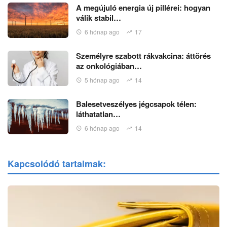
A megújuló energia új pillérei: hogyan
válik stabil…
6 hónap ago
17
Személyre szabott rákvakcina: áttörés
az onkológiában…
5 hónap ago
14
Balesetveszélyes jégcsapok télen:
láthatatlan…
6 hónap ago
14
Kapcsolódó tartalmak: