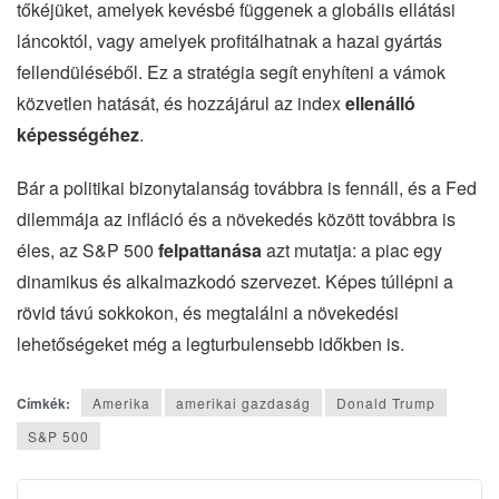
tőkéjüket, amelyek kevésbé függenek a globális ellátási
láncoktól, vagy amelyek profitálhatnak a hazai gyártás
fellendüléséből. Ez a stratégia segít enyhíteni a vámok
közvetlen hatását, és hozzájárul az index
ellenálló
képességéhez
.
Bár a politikai bizonytalanság továbbra is fennáll, és a Fed
dilemmája az infláció és a növekedés között továbbra is
éles, az S&P 500
felpattanása
azt mutatja: a piac egy
dinamikus és alkalmazkodó szervezet. Képes túllépni a
rövid távú sokkokon, és megtalálni a növekedési
lehetőségeket még a legturbulensebb időkben is.
Címkék:
Amerika
amerikai gazdaság
Donald Trump
S&P 500