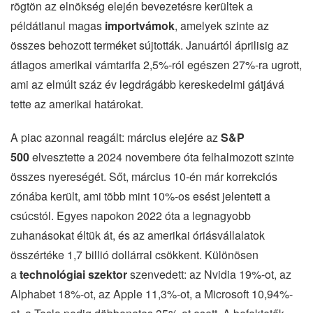
rögtön az elnökség elején bevezetésre kerültek a
példátlanul magas
importvámok
, amelyek szinte az
összes behozott terméket sújtották. Januártól áprilisig az
átlagos amerikai vámtarifa 2,5%-ról egészen 27%-ra ugrott,
ami az elmúlt száz év legdrágább kereskedelmi gátjává
tette az amerikai határokat.
A piac azonnal reagált: március elejére az
S&P
500
elvesztette a 2024 novembere óta felhalmozott szinte
összes nyereségét. Sőt, március 10-én már korrekciós
zónába került, ami több mint 10%-os esést jelentett a
csúcstól. Egyes napokon 2022 óta a legnagyobb
zuhanásokat éltük át, és az amerikai óriásvállalatok
összértéke 1,7 billió dollárral csökkent. Különösen
a
technológiai szektor
szenvedett: az Nvidia 19%-ot, az
Alphabet 18%-ot, az Apple 11,3%-ot, a Microsoft 10,94%-