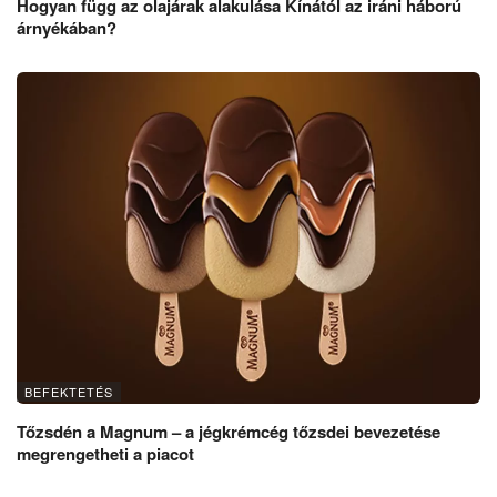
Hogyan függ az olajárak alakulása Kínától az iráni háború
árnyékában?
BEFEKTETÉS
Tőzsdén a Magnum – a jégkrémcég tőzsdei bevezetése
megrengetheti a piacot