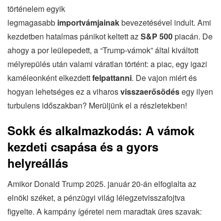
történelem egyik
legmagasabb
importvámjainak
bevezetésével indult. Ami
kezdetben hatalmas pánikot keltett az
S&P 500
piacán. De
ahogy a por leülepedett, a “Trump-vámok” által kiváltott
mélyrepülés után valami váratlan történt: a piac, egy igazi
kaméleonként elkezdett
felpattanni
. De vajon miért és
hogyan lehetséges ez a viharos
visszaerősödés
egy ilyen
turbulens időszakban? Merüljünk el a részletekben!
Sokk és alkalmazkodás: A vámok
kezdeti csapása és a gyors
helyreállás
Amikor Donald Trump 2025. január 20-án elfoglalta az
elnöki széket, a pénzügyi világ lélegzetvisszafojtva
figyelte. A kampány ígéretei nem maradtak üres szavak: