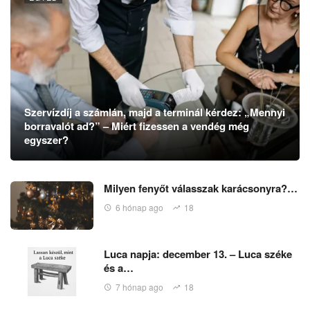
Szervízdíj a számlán, majd a terminál kérdez: „Mennyi
borravalót ad?” – Miért fizessen a vendég még
egyszer?
Milyen fenyőt válasszak karácsonyra?…
6 hónap ago
18
Luca napja: december 13. – Luca széke
és a…
7 hónap ago
18