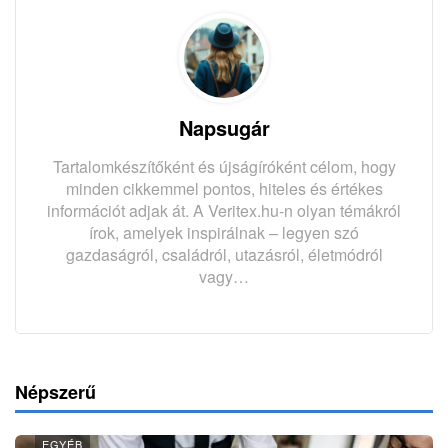
Napsugár
Tartalomkészítőként és újságíróként célom, hogy
minden cikkemmel pontos, hiteles és értékes
információt adjak át. A Veritex.hu-n olyan témákról
írok, amelyek inspirálnak – legyen szó
gazdaságról, családról, utazásról, életmódról
vagy…
Népszerű
EGYÉB