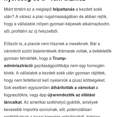
Miért történt ez a meglepő
felpattanás
a kezdeti sokk
után? A válasz a piac rugalmasságában és abban rejlik,
hogy a vállalatok milyen gyorsan képesek alkalmazkodni,
sőt, profitálni az új helyzetből.
Először is, a piacok nem hisznek a meséknek. Bár a
vámokról szóló bejelentések drámaiak voltak, a befektetők
gyorsan felmérték, hogy a
Trump-
adminisztráció
gazdaságpolitikája nem egy homogén
blokk. A vállalatok a kezdeti sokk után gyorsan rájöttek,
hogy nem feltétlenül kell nyeleniük a plusz költségeket.
Sok esetben egyszerűen
áthárították a vámokat
a
fogyasztókra, vagy épp
újrarendezték az ellátási
láncaikat
. Az amerikai székhelyű gyártók, amelyek
kevesebb importra szorulnak, sőt, potenciálisan
profitálhatnak a hazai termelés erősítéséből, hirtelen