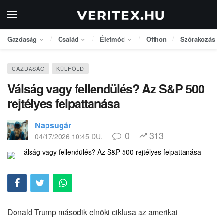
Gazdaság
Család
Életmód
Otthon
Szórakozás
GAZDASÁG
KÜLFÖLD
Válság vagy fellendülés? Az S&P 500
rejtélyes felpattanása
Napsugár
0
313
04/17/2026 10:45 DU.
Donald Trump második elnöki ciklusa az amerikai