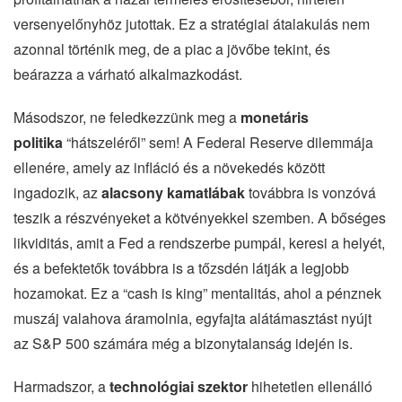
versenyelőnyhöz jutottak. Ez a stratégiai átalakulás nem
azonnal történik meg, de a piac a jövőbe tekint, és
beárazza a várható alkalmazkodást.
Másodszor, ne feledkezzünk meg a
monetáris
politika
“hátszeléről” sem! A Federal Reserve dilemmája
ellenére, amely az infláció és a növekedés között
ingadozik, az
alacsony kamatlábak
továbbra is vonzóvá
teszik a részvényeket a kötvényekkel szemben. A bőséges
likviditás, amit a Fed a rendszerbe pumpál, keresi a helyét,
és a befektetők továbbra is a tőzsdén látják a legjobb
hozamokat. Ez a “cash is king” mentalitás, ahol a pénznek
muszáj valahova áramolnia, egyfajta alátámasztást nyújt
az S&P 500 számára még a bizonytalanság idején is.
Harmadszor, a
technológiai szektor
hihetetlen ellenálló