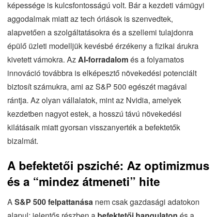
képessége is kulcsfontosságú volt. Bár a kezdeti vámügyi
aggodalmak miatt az tech óriások is szenvedtek,
alapvetően a szolgáltatásokra és a szellemi tulajdonra
épülő üzleti modelljük kevésbé érzékeny a fizikai árukra
kivetett vámokra. Az
AI-forradalom
és a folyamatos
innováció továbbra is elképesztő növekedési potenciált
biztosít számukra, ami az S&P 500 egészét magával
rántja. Az olyan vállalatok, mint az Nvidia, amelyek
kezdetben nagyot estek, a hosszú távú növekedési
kilátásaik miatt gyorsan visszanyerték a befektetők
bizalmát.
A befektetői psziché: Az optimizmus
és a “mindez átmeneti” hite
A
S&P 500 felpattanása
nem csak gazdasági adatokon
alapul; jelentős részben a
befektetői hangulaton
és a