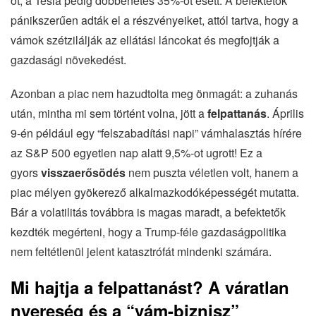
ot, a Tesla pedig döbbenetes 35%-ot esett. A befektetők
pánikszerűen adták el a részvényeiket, attól tartva, hogy a
vámok szétzilálják az ellátási láncokat és megfojtják a
gazdasági növekedést.
Azonban a piac nem hazudtolta meg önmagát: a zuhanás
után, mintha mi sem történt volna, jött a
felpattanás
. Április
9-én például egy “felszabadítási napi” vámhalasztás hírére
az S&P 500 egyetlen nap alatt 9,5%-ot ugrott! Ez a
gyors
visszaerősödés
nem puszta véletlen volt, hanem a
piac mélyen gyökerező alkalmazkodóképességét mutatta.
Bár a volatilitás továbbra is magas maradt, a befektetők
kezdték megérteni, hogy a Trump-féle gazdaságpolitika
nem feltétlenül jelent katasztrófát mindenki számára.
Mi hajtja a felpattanást? A váratlan
nyereség és a “vám-biznisz”