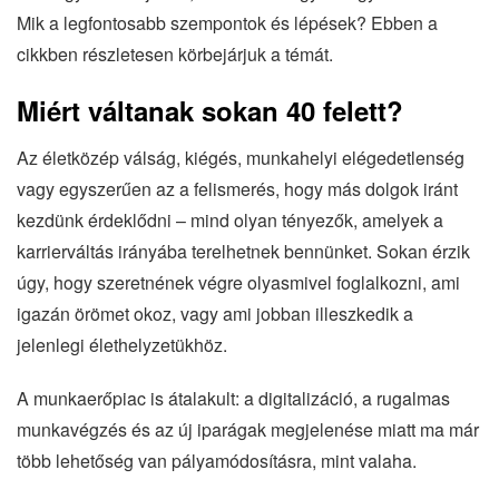
Mik a legfontosabb szempontok és lépések? Ebben a
cikkben részletesen körbejárjuk a témát.
Miért váltanak sokan 40 felett?
Az életközép válság, kiégés, munkahelyi elégedetlenség
vagy egyszerűen az a felismerés, hogy más dolgok iránt
kezdünk érdeklődni – mind olyan tényezők, amelyek a
karrierváltás irányába terelhetnek bennünket. Sokan érzik
úgy, hogy szeretnének végre olyasmivel foglalkozni, ami
igazán örömet okoz, vagy ami jobban illeszkedik a
jelenlegi élethelyzetükhöz.
A munkaerőpiac is átalakult: a digitalizáció, a rugalmas
munkavégzés és az új iparágak megjelenése miatt ma már
több lehetőség van pályamódosításra, mint valaha.