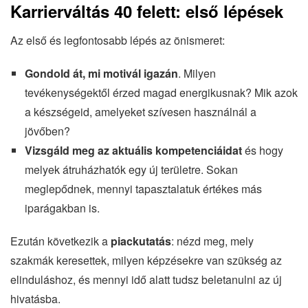
Karrierváltás 40 felett: első lépések
Az első és legfontosabb lépés az önismeret:
Gondold át, mi motivál igazán
. Milyen
tevékenységektől érzed magad energikusnak? Mik azok
a készségeid, amelyeket szívesen használnál a
jövőben?
Vizsgáld meg az aktuális kompetenciáidat
és hogy
melyek átruházhatók egy új területre. Sokan
meglepődnek, mennyi tapasztalatuk értékes más
iparágakban is.
Ezután következik a
piackutatás
: nézd meg, mely
szakmák keresettek, milyen képzésekre van szükség az
elinduláshoz, és mennyi idő alatt tudsz beletanulni az új
hivatásba.