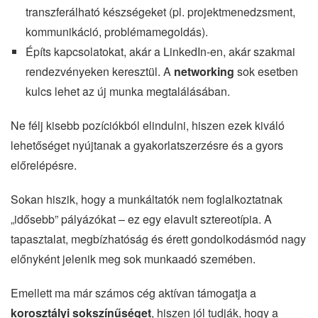
transzferálható készségeket (pl. projektmenedzsment,
kommunikáció, problémamegoldás).
Építs kapcsolatokat, akár a LinkedIn-en, akár szakmai
rendezvényeken keresztül. A
networking
sok esetben
kulcs lehet az új munka megtalálásában.
Ne félj kisebb pozíciókból elindulni, hiszen ezek kiváló
lehetőséget nyújtanak a gyakorlatszerzésre és a gyors
előrelépésre.
Sokan hiszik, hogy a munkáltatók nem foglalkoztatnak
„idősebb” pályázókat – ez egy elavult sztereotípia. A
tapasztalat, megbízhatóság és érett gondolkodásmód nagy
előnyként jelenik meg sok munkaadó szemében.
Emellett ma már számos cég aktívan támogatja a
korosztályi sokszínűséget
, hiszen jól tudják, hogy a