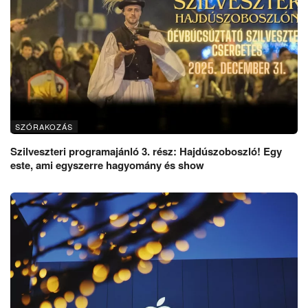
SZÓRAKOZÁS
Szilveszteri programajánló 3. rész: Hajdúszoboszló! Egy
este, ami egyszerre hagyomány és show