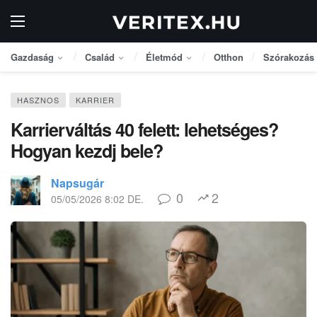
Gazdaság
Család
Életmód
Otthon
Szórakozás
HASZNOS
KARRIER
Karrierváltás 40 felett: lehetséges?
Hogyan kezdj bele?
Napsugár
0
2
05/05/2026 8:02 DE.