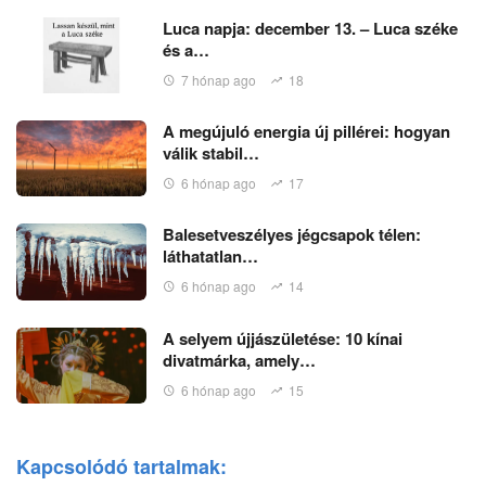
Luca napja: december 13. – Luca széke
és a…
7 hónap ago
18
A megújuló energia új pillérei: hogyan
válik stabil…
6 hónap ago
17
Balesetveszélyes jégcsapok télen:
láthatatlan…
6 hónap ago
14
A selyem újjászületése: 10 kínai
divatmárka, amely…
6 hónap ago
15
Kapcsolódó tartalmak: