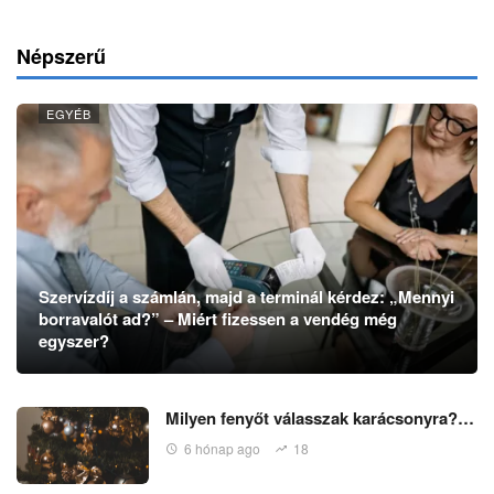
Népszerű
EGYÉB
Szervízdíj a számlán, majd a terminál kérdez: „Mennyi
borravalót ad?” – Miért fizessen a vendég még
egyszer?
Milyen fenyőt válasszak karácsonyra?…
6 hónap ago
18