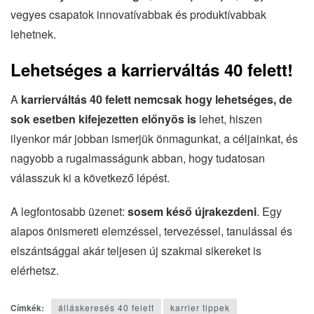
vegyes csapatok innovatívabbak és produktívabbak
lehetnek.
Lehetséges a karrierváltás 40 felett!
A
karrierváltás 40 felett nemcsak hogy lehetséges, de
sok esetben kifejezetten előnyös is
lehet, hiszen
ilyenkor már jobban ismerjük önmagunkat, a céljainkat, és
nagyobb a rugalmasságunk abban, hogy tudatosan
válasszuk ki a következő lépést.
A legfontosabb üzenet:
sosem késő újrakezdeni
. Egy
alapos önismereti elemzéssel, tervezéssel, tanulással és
elszántsággal akár teljesen új szakmai sikereket is
elérhetsz.
Címkék:
álláskeresés 40 felett
karrier tippek