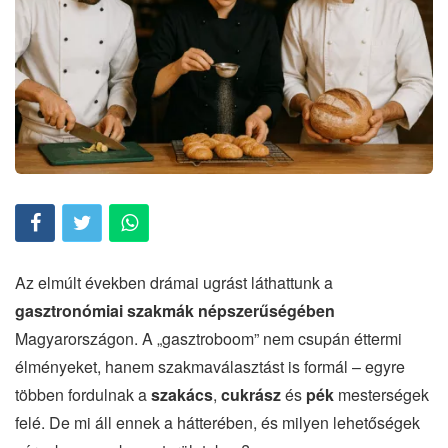
Az elmúlt években drámai ugrást láthattunk a
gasztronómiai szakmák népszerűségében
Magyarországon. A „gasztroboom” nem csupán éttermi
élményeket, hanem szakmaválasztást is formál – egyre
többen fordulnak a
szakács
,
cukrász
és
pék
mesterségek
felé. De mi áll ennek a hátterében, és milyen lehetőségek