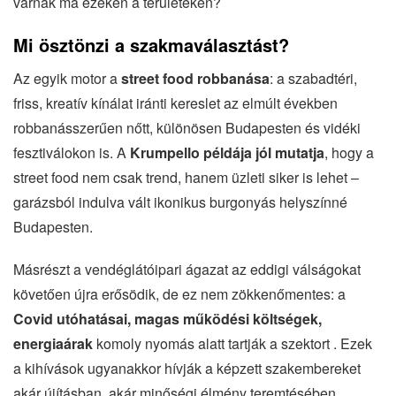
várnak ma ezeken a területeken?
Mi ösztönzi a szakmaválasztást?
Az egyik motor a
street food robbanása
: a szabadtéri,
friss, kreatív kínálat iránti kereslet az elmúlt években
robbanásszerűen nőtt, különösen Budapesten és vidéki
fesztiválokon is. A
Krumpello példája jól mutatja
, hogy a
street food nem csak trend, hanem üzleti siker is lehet –
garázsból indulva vált ikonikus burgonyás helyszínné
Budapesten.
Másrészt a vendéglátóipari ágazat az eddigi válságokat
követően újra erősödik, de ez nem zökkenőmentes: a
Covid utóhatásai, magas működési költségek,
energiaárak
komoly nyomás alatt tartják a szektort . Ezek
a kihívások ugyanakkor hívják a képzett szakembereket
akár újításban, akár minőségi élmény teremtésében.