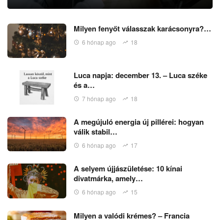
Milyen fenyőt válasszak karácsonyra?…
6 hónap ago
18
Luca napja: december 13. – Luca széke
és a…
7 hónap ago
18
A megújuló energia új pillérei: hogyan
válik stabil…
6 hónap ago
17
A selyem újjászületése: 10 kínai
divatmárka, amely…
6 hónap ago
15
Milyen a valódi krémes? – Francia