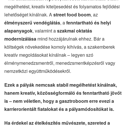
megélhetést, kreatív kiteljesedést és folyamatos fejlődési
lehetőséget kínálnak. A
street food boom
, az
élményszerű vendéglátás
, a
fenntartható és helyi
alapanyagok
, valamint a
szakmai oktatás
modernizálása
mind hozzájárulnak ehhez. Bár a
költségek növekedése komoly kihívás, a szakemberek
kreatív megoldásokat kínálnak – legyen szó
élménymenedzsmentről, menedzsmentképzésről vagy
nemzetközi együttműködésekről.
Ezek a pályák nemcsak stabil megélhetést kínálnak,
hanem kreatív, közösségformáló és fenntartható jövőt
is – nem véletlen, hogy a gasztroboom erre evezi a
karrierorientált fiatalokat és a pályamódosítókat is.
Ha érdekel az ételkészítés művészete, szereted a