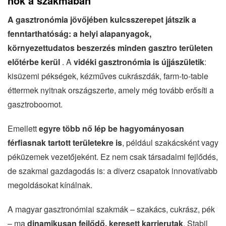
nők a szakmában
A gasztronómia jövőjében kulcsszerepet játszik a
fenntarthatóság: a helyi alapanyagok,
környezettudatos beszerzés minden gasztro területen
előtérbe kerül
. A
vidéki gasztronómia is újjászületik
:
kisüzemi pékségek, kézműves cukrászdák, farm-to-table
éttermek nyitnak országszerte, amely még tovább erősíti a
gasztroboomot.
Emellett
egyre több nő lép be hagyományosan
férfiasnak tartott területekre is
, például szakácsként vagy
péküzemek vezetőjeként. Ez nem csak társadalmi fejlődés,
de szakmai gazdagodás is: a diverz csapatok innovatívabb
megoldásokat kínálnak.
A magyar gasztronómiai szakmák – szakács, cukrász, pék
– ma
dinamikusan fejlődő, keresett karrierutak
. Stabil