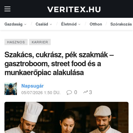
Gazdaság
Család
Életmód
Otthon
Szórakozás
HASZNOS
KARRIER
Szakács, cukrász, pék szakmák –
gasztroboom, street food és a
munkaerőpiac alakulása
Napsugár
0
3
05/07/2026 1:50 DU.