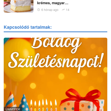
krémes, magyar…
6 hónap ago
14
Kapcsolódó tartalmak:
ÜNNEPEK