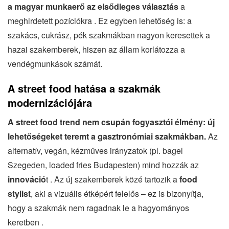
a magyar munkaerő az elsődleges választás
a
meghirdetett pozíciókra . Ez egyben lehetőség is: a
szakács, cukrász, pék szakmákban nagyon keresettek a
hazai szakemberek, hiszen az állam korlátozza a
vendégmunkások számát.
A street food hatása a szakmák
modernizációjára
A street food trend nem csupán fogyasztói élmény: új
lehetőségeket teremt a gasztronómiai szakmákban.
Az
alternatív, vegán, kézműves irányzatok (pl. bagel
Szegeden, loaded fries Budapesten) mind hozzák az
innováció
t . Az új szakemberek közé tartozik a
food
stylist
, aki a vizuális étképért felelős – ez is bizonyítja,
hogy a szakmák nem ragadnak le a hagyományos
keretben .