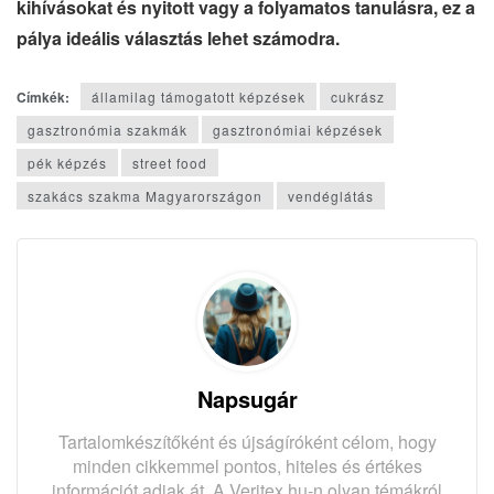
kihívásokat és nyitott vagy a folyamatos tanulásra, ez a
pálya ideális választás lehet számodra.
Címkék:
államilag támogatott képzések
cukrász
gasztronómia szakmák
gasztronómiai képzések
pék képzés
street food
szakács szakma Magyarországon
vendéglátás
Napsugár
Tartalomkészítőként és újságíróként célom, hogy
minden cikkemmel pontos, hiteles és értékes
információt adjak át. A Veritex.hu-n olyan témákról