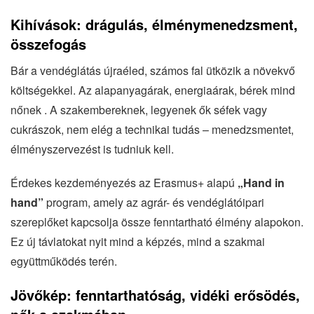
Kihívások: drágulás, élménymenedzsment,
összefogás
Bár a vendéglátás újraéled, számos fal ütközik a növekvő
költségekkel. Az alapanyagárak, energiaárak, bérek mind
nőnek . A szakembereknek, legyenek ők séfek vagy
cukrászok, nem elég a technikai tudás – menedzsmentet,
élményszervezést is tudniuk kell.
Érdekes kezdeményezés az Erasmus+ alapú
„Hand in
hand”
program, amely az agrár- és vendéglátóipari
szereplőket kapcsolja össze fenntartható élmény alapokon.
Ez új távlatokat nyit mind a képzés, mind a szakmai
együttműködés terén.
Jövőkép: fenntarthatóság, vidéki erősödés,