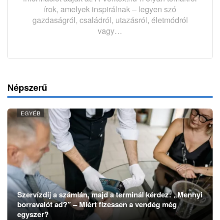
írok, amelyek inspirálnak – legyen szó
gazdaságról, családról, utazásról, életmódról
vagy…
Népszerű
EGYÉB
Szervízdíj a számlán, majd a terminál kérdez: „Mennyi
borravalót ad?” – Miért fizessen a vendég még
egyszer?