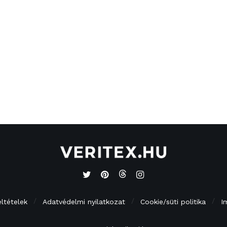
eltételek
Adatvédelmi nyilatkozat
Cookie/süti politika
I