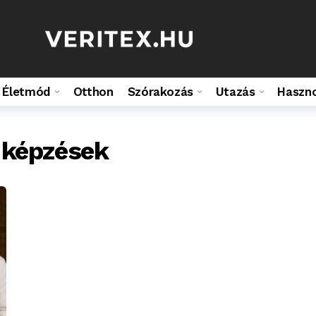
Életmód
Otthon
Szórakozás
Utazás
Haszn
 képzések