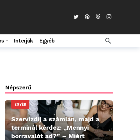
os
Interjúk
Egyéb
Népszerű
EGYÉB
Szervízdíj a számlán, majd a
terminál kérdez: „Mennyi
borravalót ad?” – Miért