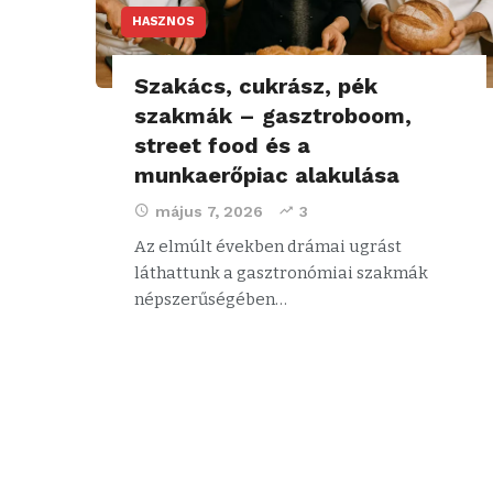
HASZNOS
Szakács, cukrász, pék
szakmák – gasztroboom,
street food és a
munkaerőpiac alakulása
május 7, 2026
3
Az elmúlt években drámai ugrást
láthattunk a gasztronómiai szakmák
népszerűségében…