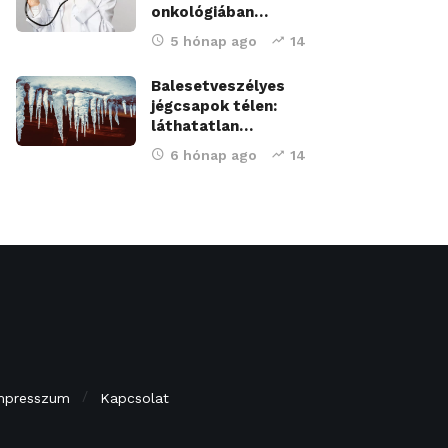
onkológiában…
5 hónap ago
14
Balesetveszélyes
jégcsapok télen:
láthatatlan…
6 hónap ago
14
mpresszum
Kapcsolat