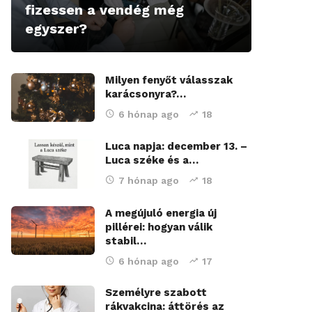
fizessen a vendég még
egyszer?
Milyen fenyőt válasszak
karácsonyra?…
6 hónap ago
18
Luca napja: december 13. –
Luca széke és a…
7 hónap ago
18
A megújuló energia új
pillérei: hogyan válik
stabil…
6 hónap ago
17
Személyre szabott
rákvakcina: áttörés az