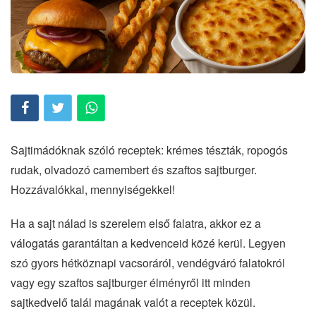
Sajtimádóknak szóló receptek: krémes tészták, ropogós
rudak, olvadozó camembert és szaftos sajtburger.
Hozzávalókkal, mennyiségekkel!
Ha a sajt nálad is szerelem első falatra, akkor ez a
válogatás garantáltan a kedvenceid közé kerül. Legyen
szó gyors hétköznapi vacsoráról, vendégváró falatokról
vagy egy szaftos sajtburger élményről itt minden
sajtkedvelő talál magának valót a receptek közül.