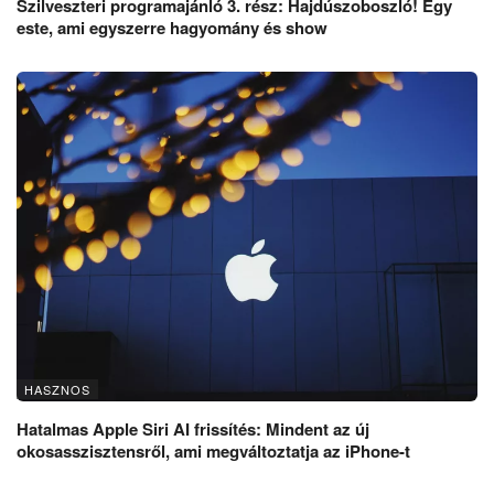
Szilveszteri programajánló 3. rész: Hajdúszoboszló! Egy
este, ami egyszerre hagyomány és show
HASZNOS
Hatalmas Apple Siri AI frissítés: Mindent az új
okosasszisztensről, ami megváltoztatja az iPhone-t