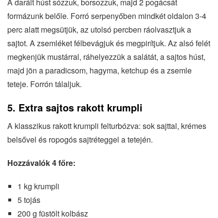
A darált húst sózzuk, borsozzuk, majd 2 pogácsát
formázunk belőle. Forró serpenyőben mindkét oldalon 3-4
perc alatt megsütjük, az utolsó percben ráolvasztjuk a
sajtot. A zsemléket félbevágjuk és megpirítjuk. Az alsó felét
megkenjük mustárral, ráhelyezzük a salátát, a sajtos húst,
majd jön a paradicsom, hagyma, ketchup és a zsemle
teteje. Forrón tálaljuk.
5. Extra sajtos rakott krumpli
A klasszikus rakott krumpli felturbózva: sok sajttal, krémes
belsővel és ropogós sajtréteggel a tetején.
Hozzávalók 4 főre:
1 kg krumpli
5 tojás
200 g füstölt kolbász