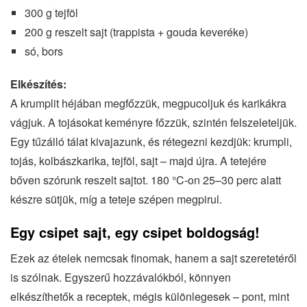
300 g tejföl
200 g reszelt sajt (trappista + gouda keveréke)
só, bors
Elkészítés:
A krumplit héjában megfőzzük, megpucoljuk és karikákra
vágjuk. A tojásokat keményre főzzük, szintén felszeleteljük.
Egy tűzálló tálat kivajazunk, és rétegezni kezdjük: krumpli,
tojás, kolbászkarika, tejföl, sajt – majd újra. A tetejére
bőven szórunk reszelt sajtot. 180 °C-on 25–30 perc alatt
készre sütjük, míg a teteje szépen megpirul.
Egy csipet sajt, egy csipet boldogság
!
Ezek az ételek nemcsak finomak, hanem a sajt szeretetéről
is szólnak. Egyszerű hozzávalókból, könnyen
elkészíthetők a receptek, mégis különlegesek – pont, mint