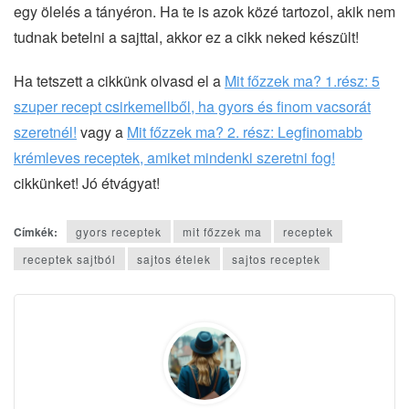
egy ölelés a tányéron. Ha te is azok közé tartozol, akik nem
tudnak betelni a sajttal, akkor ez a cikk neked készült!
Ha tetszett a cikkünk olvasd el a
Mit főzzek ma? 1.rész: 5
szuper recept csirkemellből, ha gyors és finom vacsorát
szeretnél!
vagy a
Mit főzzek ma? 2. rész: Legfinomabb
krémleves receptek, amiket mindenki szeretni fog!
cikkünket! Jó étvágyat!
Címkék:
gyors receptek
mit főzzek ma
receptek
receptek sajtból
sajtos ételek
sajtos receptek