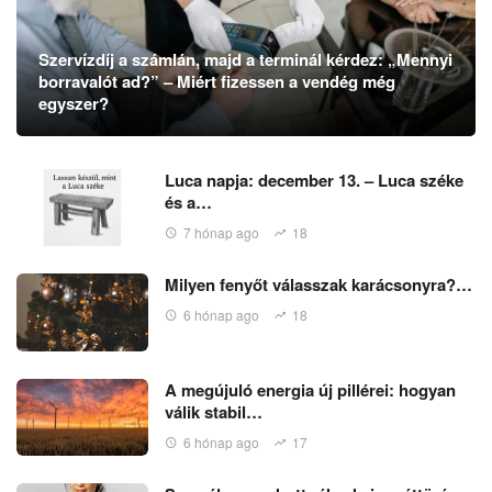
Szervízdíj a számlán, majd a terminál kérdez: „Mennyi
borravalót ad?” – Miért fizessen a vendég még
egyszer?
Luca napja: december 13. – Luca széke
és a…
7 hónap ago
18
Milyen fenyőt válasszak karácsonyra?…
6 hónap ago
18
A megújuló energia új pillérei: hogyan
válik stabil…
6 hónap ago
17