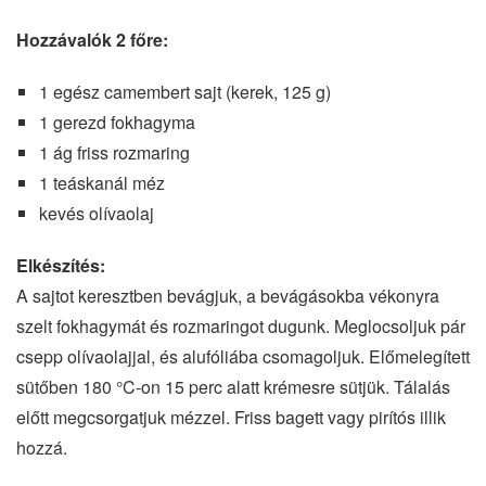
Hozzávalók 2 főre:
1 egész camembert sajt (kerek, 125 g)
1 gerezd fokhagyma
1 ág friss rozmaring
1 teáskanál méz
kevés olívaolaj
Elkészítés:
A sajtot keresztben bevágjuk, a bevágásokba vékonyra
szelt fokhagymát és rozmaringot dugunk. Meglocsoljuk pár
csepp olívaolajjal, és alufóliába csomagoljuk. Előmelegített
sütőben 180 °C-on 15 perc alatt krémesre sütjük. Tálalás
előtt megcsorgatjuk mézzel. Friss bagett vagy pirítós illik
hozzá.