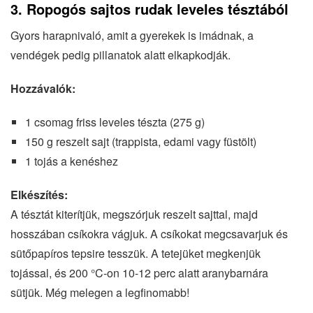
3. Ropogós sajtos rudak leveles tésztából
Gyors harapnivaló, amit a gyerekek is imádnak, a
vendégek pedig pillanatok alatt elkapkodják.
Hozzávalók:
1 csomag friss leveles tészta (275 g)
150 g reszelt sajt (trappista, edami vagy füstölt)
1 tojás a kenéshez
Elkészítés:
A tésztát kiterítjük, megszórjuk reszelt sajttal, majd
hosszában csíkokra vágjuk. A csíkokat megcsavarjuk és
sütőpapíros tepsire tesszük. A tetejüket megkenjük
tojással, és 200 °C-on 10-12 perc alatt aranybarnára
sütjük. Még melegen a legfinomabb!