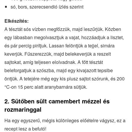
só, bors, szerecsendió ízlés szerint
Elkészítés:
A tésztát sós vízben megfőzzük, majd leszűrjük. Közben
egy lábasban megolvasztjuk a vajat, hozzáadjuk a lisztet,
és pár percig pirítjuk. Lassan felöntjük a tejjel, simára
keverjük. Fűszerezzük, majd belekeverjük a reszelt
sajtokat, amíg teljesen elolvadnak. A főtt tésztát
beleforgatjuk a szószba, majd egy kivajazott tepsibe
öntjük. A tetejére még egy kis plusz sajtot szórunk, és 200
°C-on 15 perc alatt aranybarnára sütjük.
2. Sütőben sült camembert mézzel és
rozmaringgal
Ha egy egyszerű, mégis különleges előételre vágysz, ez a
recept lesz a befutó!