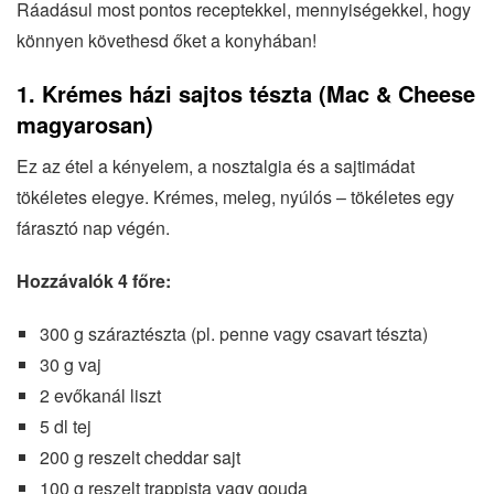
Ráadásul most pontos receptekkel, mennyiségekkel, hogy
könnyen követhesd őket a konyhában!
1. Krémes házi sajtos tészta (Mac & Cheese
magyarosan)
Ez az étel a kényelem, a nosztalgia és a sajtimádat
tökéletes elegye. Krémes, meleg, nyúlós – tökéletes egy
fárasztó nap végén.
Hozzávalók 4 főre:
300 g száraztészta (pl. penne vagy csavart tészta)
30 g vaj
2 evőkanál liszt
5 dl tej
200 g reszelt cheddar sajt
100 g reszelt trappista vagy gouda