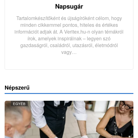
Napsugár
Tartalomkészítőként és újságíróként célom, hogy
minden cikkemmel pontos, hiteles és értékes
információt adjak át. A Veritex.hu-n olyan témákról
írok, amelyek inspirálnak – legyen szó
gazdaságról, családról, utazásról, életmódról
vagy…
Népszerű
EGYÉB