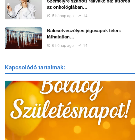
Személyre szabott rákvakcina: áttörés
az onkológiában…
5 hónap ago
14
Balesetveszélyes jégcsapok télen:
láthatatlan…
6 hónap ago
14
Kapcsolódó tartalmak: