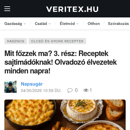
Gazdaság
Család
Életmód
Otthon
Szórakozás
HASZNOS
OLCSÓ ÉS GYORS RECEPTEK
Mit főzzek ma? 3. rész: Receptek
sajtimádóknak! Olvadozó élvezetek
minden napra!
Napsugár
0
1
04/30/2026 10:59 DU.