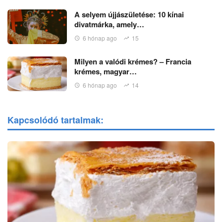
A selyem újjászületése: 10 kínai
divatmárka, amely…
6 hónap ago
15
Milyen a valódi krémes? – Francia
krémes, magyar…
6 hónap ago
14
Kapcsolódó tartalmak: