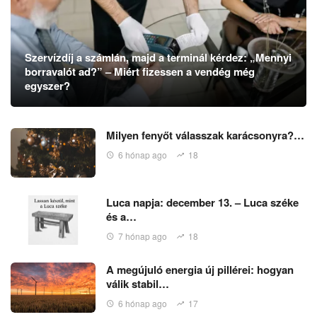
Szervízdíj a számlán, majd a terminál kérdez: „Mennyi
borravalót ad?” – Miért fizessen a vendég még
egyszer?
Milyen fenyőt válasszak karácsonyra?…
6 hónap ago
18
Luca napja: december 13. – Luca széke
és a…
7 hónap ago
18
A megújuló energia új pillérei: hogyan
válik stabil…
6 hónap ago
17