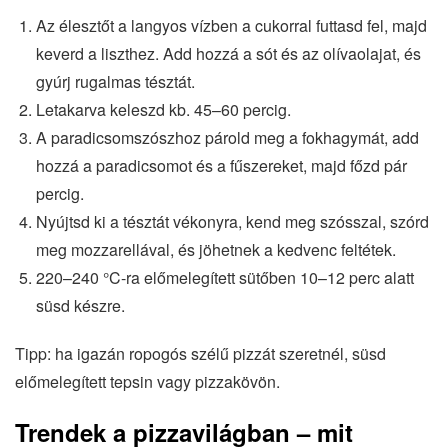
Az élesztőt a langyos vízben a cukorral futtasd fel, majd
keverd a liszthez. Add hozzá a sót és az olívaolajat, és
gyúrj rugalmas tésztát.
Letakarva keleszd kb. 45–60 percig.
A paradicsomszószhoz párold meg a fokhagymát, add
hozzá a paradicsomot és a fűszereket, majd főzd pár
percig.
Nyújtsd ki a tésztát vékonyra, kend meg szósszal, szórd
meg mozzarellával, és jöhetnek a kedvenc feltétek.
220–240 °C-ra előmelegített sütőben 10–12 perc alatt
süsd készre.
Tipp: ha igazán ropogós szélű pizzát szeretnél, süsd
előmelegített tepsin vagy pizzakövön.
Trendek a pizzavilágban – mit