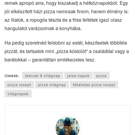
remek apropó arra, hogy kiszakadj a hétköznapokból. Egy
jól elkészített házi pizza nemcsak finom, hanem élmény is:
az illatok, a ropogós tészta és a friss feltétek igazi olasz
hangulatot varázsolnak a konyhába.
Ha pedig szeretnéd feldobni az estét, készítsetek többféle
pizzát, és tartsatok mini „pizza kóstolót” a családdal vagy a
barátokkal – garantáltan emlékezetes lesz.
Címkék:
február 9 világnap
jeles napok
pizza
pizza recept
pizza világnap
tökéletes pizza recept
világnapok