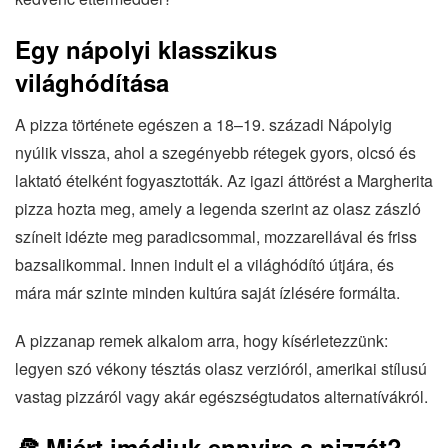
Egy nápolyi klasszikus
világhódítása
A pizza története egészen a 18–19. századi Nápolyig
nyúlik vissza, ahol a szegényebb rétegek gyors, olcsó és
laktató ételként fogyasztották. Az igazi áttörést a Margherita
pizza hozta meg, amely a legenda szerint az olasz zászló
színeit idézte meg paradicsommal, mozzarellával és friss
bazsalikommal. Innen indult el a világhódító útjára, és
mára már szinte minden kultúra saját ízlésére formálta.
A pizzanap remek alkalom arra, hogy kísérletezzünk:
legyen szó vékony tésztás olasz verzióról, amerikai stílusú
vastag pizzáról vagy akár egészségtudatos alternatívákról.
🍕 Miért imádjuk ennyire a pizzát?