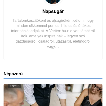
Napsugár
Tartalomkészítőként és újságíróként célom, hogy
minden cikkemmel pontos, hiteles és értékes
információt adjak át. A Veritex.hu-n olyan témákról
írok, amelyek inspirálnak – legyen szó
gazdaságról, családról, utazásról, életmódról
vagy…
Népszerű
EGYÉB