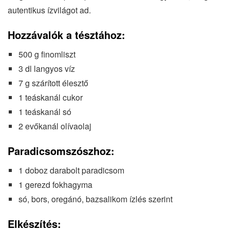
autentikus ízvilágot ad.
Hozzávalók a tésztához:
500 g finomliszt
3 dl langyos víz
7 g szárított élesztő
1 teáskanál cukor
1 teáskanál só
2 evőkanál olívaolaj
Paradicsomszószhoz:
1 doboz darabolt paradicsom
1 gerezd fokhagyma
só, bors, oregánó, bazsalikom ízlés szerint
Elkészítés: