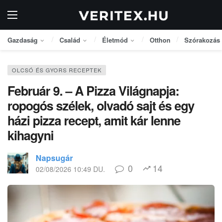
Gazdaság
Család
Életmód
Otthon
Szórakozás
OLCSÓ ÉS GYORS RECEPTEK
Február 9. – A Pizza Világnapja:
ropogós szélek, olvadó sajt és egy
házi pizza recept, amit kár lenne
kihagyni
Napsugár
0
14
02/08/2026 10:49 DU.