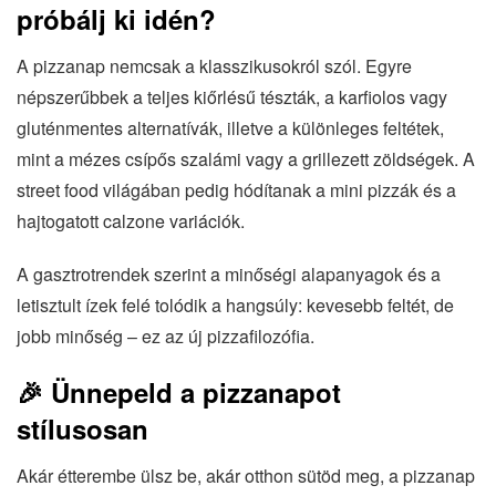
próbálj ki idén?
A pizzanap nemcsak a klasszikusokról szól. Egyre
népszerűbbek a teljes kiőrlésű tészták, a karfiolos vagy
gluténmentes alternatívák, illetve a különleges feltétek,
mint a mézes csípős szalámi vagy a grillezett zöldségek. A
street food világában pedig hódítanak a mini pizzák és a
hajtogatott calzone variációk.
A gasztrotrendek szerint a minőségi alapanyagok és a
letisztult ízek felé tolódik a hangsúly: kevesebb feltét, de
jobb minőség – ez az új pizzafilozófia.
🎉 Ünnepeld a pizzanapot
stílusosan
Akár étterembe ülsz be, akár otthon sütöd meg, a pizzanap