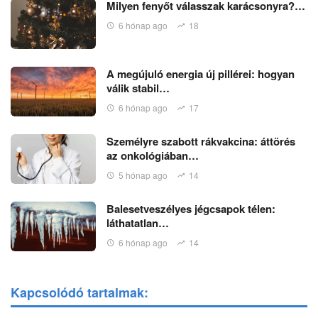
Milyen fenyőt válasszak karácsonyra?…
6 hónap ago
18
A megújuló energia új pillérei: hogyan
válik stabil…
6 hónap ago
17
Személyre szabott rákvakcina: áttörés
az onkológiában…
5 hónap ago
14
Balesetveszélyes jégcsapok télen:
láthatatlan…
6 hónap ago
14
Kapcsolódó tartalmak: