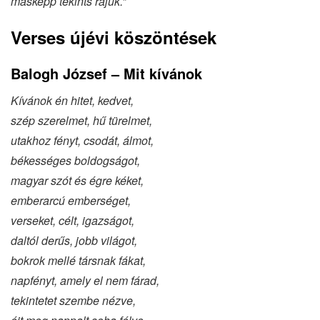
másképp tekints rájuk.”
Verses újévi köszöntések
Balogh József – Mit kívánok
Kívánok én hitet, kedvet,
szép szerelmet, hű türelmet,
utakhoz fényt, csodát, álmot,
békességes boldogságot,
magyar szót és égre kéket,
emberarcú emberséget,
verseket, célt, igazságot,
daltól derűs, jobb világot,
bokrok mellé társnak fákat,
napfényt, amely el nem fárad,
tekintetet szembe nézve,