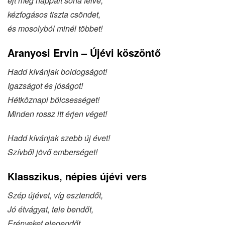
éjt meg nappalt soha félve,
kézfogásos tiszta csöndet,
és mosolyból minél többet!
Aranyosi Ervin – Újévi köszöntő
Hadd kívánjak boldogságot!
Igazságot és jóságot!
Hétköznapi bölcsességet!
Minden rossz itt érjen véget!
Hadd kívánjak szebb új évet!
Szívből jövő emberséget!
Klasszikus, népies újévi vers
Szép újévet, víg esztendőt,
Jó étvágyat, tele bendőt,
Erényeket elegendőt,