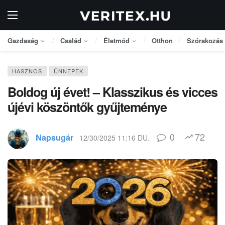
Gazdaság
Család
Életmód
Otthon
Szórakozás
HASZNOS
ÜNNEPEK
Boldog új évet! – Klasszikus és vicces
újévi köszöntők gyűjteménye
0
72
Napsugár
12/30/2025 11:16 DU.