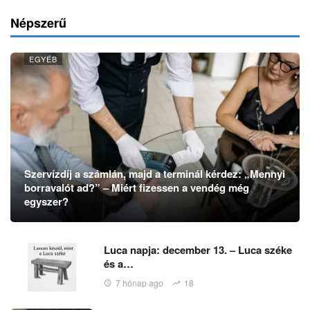
Népszerű
EGYÉB
Szervízdíj a számlán, majd a terminál kérdez: „Mennyi
borravalót ad?” – Miért fizessen a vendég még
egyszer?
Luca napja: december 13. – Luca széke
és a…
7 hónap ago
18