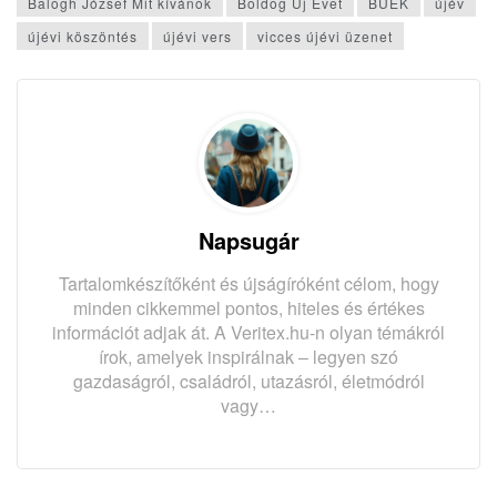
Balogh József Mit kívánok
Boldog Új Évet
BÚÉK
újév
újévi köszöntés
újévi vers
vicces újévi üzenet
Napsugár
Tartalomkészítőként és újságíróként célom, hogy
minden cikkemmel pontos, hiteles és értékes
információt adjak át. A Veritex.hu-n olyan témákról
írok, amelyek inspirálnak – legyen szó
gazdaságról, családról, utazásról, életmódról
vagy…