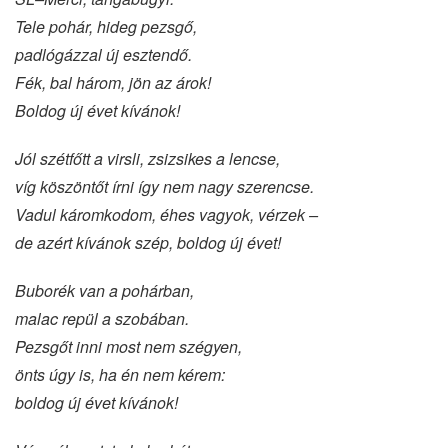
Tele pohár, hideg pezsgő,
padlógázzal új esztendő.
Fék, bal három, jön az árok!
Boldog új évet kívánok!
Jól szétfőtt a virsli, zsizsikes a lencse,
víg köszöntőt írni így nem nagy szerencse.
Vadul káromkodom, éhes vagyok, vérzek –
de azért kívánok szép, boldog új évet!
Buborék van a pohárban,
malac repül a szobában.
Pezsgőt inni most nem szégyen,
önts úgy is, ha én nem kérem:
boldog új évet kívánok!