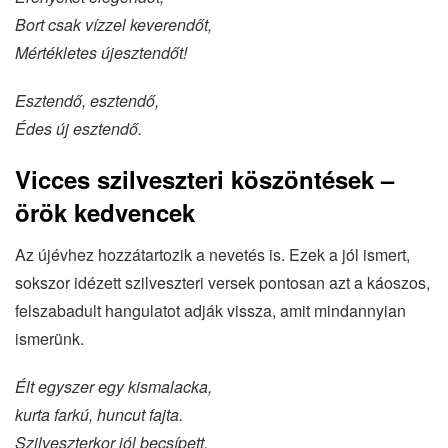
Bort csak vízzel keverendőt,
Mértékletes újesztendőt!
Esztendő, esztendő,
Édes új esztendő.
Vicces szilveszteri köszöntések –
örök kedvencek
Az újévhez hozzátartozik a nevetés is. Ezek a jól ismert,
sokszor idézett szilveszteri versek pontosan azt a káoszos,
felszabadult hangulatot adják vissza, amit mindannyian
ismerünk.
Élt egyszer egy kismalacka,
kurta farkú, huncut fajta.
Szilveszterkor jól becsípett,