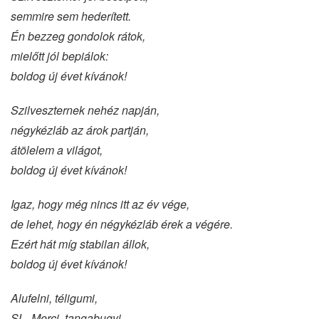
semmire sem hederített.
Én bezzeg gondolok rátok,
mielőtt jól bepiálok:
boldog új évet kívánok!
Szilveszternek nehéz napján,
négykézláb az árok partján,
átölelem a világot,
boldog új évet kívánok!
Igaz, hogy még nincs itt az év vége,
de lehet, hogy én négykézláb érek a végére.
Ezért hát míg stabilan állok,
boldog új évet kívánok!
Alufelni, téligumi,
SL–Merci, tangabugyi.