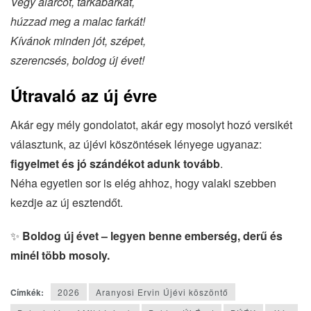
Végy álarcot, tarkabarkát,
húzzad meg a malac farkát!
Kívánok minden jót, szépet,
szerencsés, boldog új évet!
Útravaló az új évre
Akár egy mély gondolatot, akár egy mosolyt hozó versikét
választunk, az újévi köszöntések lényege ugyanaz:
figyelmet és jó szándékot adunk tovább
.
Néha egyetlen sor is elég ahhoz, hogy valaki szebben
kezdje az új esztendőt.
✨
Boldog új évet – legyen benne emberség, derű és
minél több mosoly.
Címkék:
2026
Aranyosi Ervin Újévi köszöntő